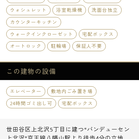
ウォシュレット
浴室乾燥機
洗面台独立
カウンターキッチン
ウォークインクローゼット
宅配ボックス
オートロック
駐輪場
保証人不要
この建物の
設備
エレベーター
敷地内ごみ置き場
24時間ゴミ出し可
宅配ボックス
世田谷区上北沢5丁目に建つ“バンデューセン
上北沢”京王線八幡山駅より徒歩4分の立地。