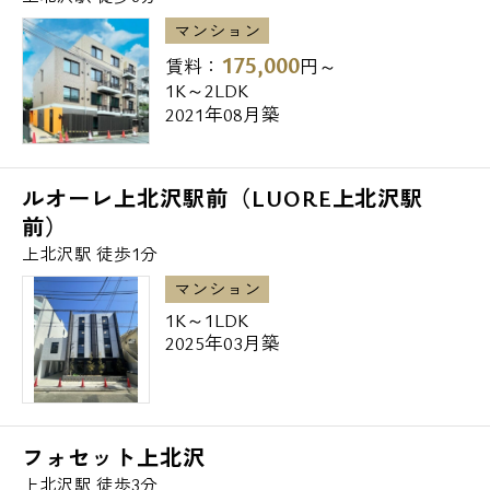
三菱東京UFJ銀行上北沢支店・・687m
マンション
175,000
賃料：
円～
●公園
1K～2LDK
2021年08月築
うめの木緑地・・584m
新栄緑地・・601m
塚山公園・・718m
ルオーレ上北沢駅前（LUORE上北沢駅
前）
【主要駅まで】
上北沢駅 徒歩1分
マンション
新宿駅まで・・・直通14分
1K～1LDK
下北沢駅まで・・・8分
2025年03月築
渋谷駅まで・・・14分
表参道駅まで・・・15分
恵比寿駅まで・・・16分
青山一丁目駅まで・・・17分
フォセット上北沢
上北沢駅 徒歩3分