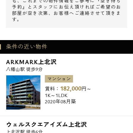
も、これまでの物件情報をご参考に『空き待ち
予約』とスタッフにお伝え頂ければご希望のお
部屋が空き次第、お客様へご連絡させて頂きま
●飲食店
す。
天下一品八幡山店・・110m
松屋八幡山店・・122m
CoCo壱番屋京王八幡山駅前店・・154m
電話でお問い合わせ
条件の近い物件
●郵便局
0120-500-529
ARKMARK上北沢
八幡山駅前郵便局・・293m
八幡山駅 徒歩9分
営業時間 10：00～18：00
杉並上高井戸郵便局・・612m
マンション
182,000
賃料：
円～
●図書館
メールでお問い合わせ
1K～1LDK
世田谷区立上北沢図書館・・856m
2020年08月築
お問い合わせ
●銀行
東日本銀行八幡山支店・・95m
ウェルスクエアイズム上北沢
昭和信用金庫八幡山支店・・220m
上北沢駅 徒歩6分