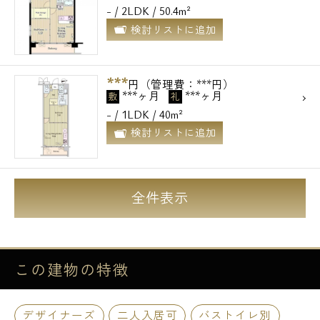
- / 2LDK / 50.4m²
検討リストに追加
***
円（管理費：***円）
***ヶ月
***ヶ月
敷
礼
- / 1LDK / 40m²
検討リストに追加
全件表示
この建物の
特徴
デザイナーズ
二人入居可
バストイレ別