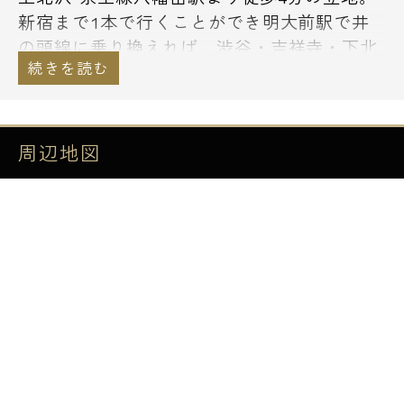
新宿まで1本で行くことができ明大前駅で井
の頭線に乗り換えれば、渋谷・吉祥寺・下北
沢へのアクセスもスムーズです。周辺には徒
歩圏内にスーパー「オオゼキ」「京王スト
ア」やコンビニ、ドラッグストア、お弁当屋
さんもあり駅高架下には書店やカフェが出店
周辺地図
する「京王リトナード八幡山」が展開。お買
い物も便利な住環境です。1K～2LDKの間取
りプランで単身者からファミリーまで対応し
ているマンションです。
初期費用をお持ちのクレジットカードで決済
することが可能です。アメックス・JCB・
VISA・マスター・DISCOVERの利用が可能で
す。