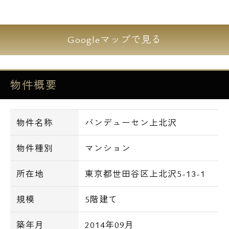
【設備】
Googleマップで見る
■オートロック
■宅配ボックス
■防犯カメラ
物件概要
■エレベーター
■ゴミ置き場
物件名称
バンデューセン上北沢
■TVモニター付インターホン
■システムキッチン
物件種別
マンション
■グリル
■浴室乾燥機
所在地
東京都世田谷区上北沢5-13-1
■追い焚き機能付バス
■独立洗面化粧台
規模
5階建て
■シャワートイレ
築年月
2014年09月
■エアコン