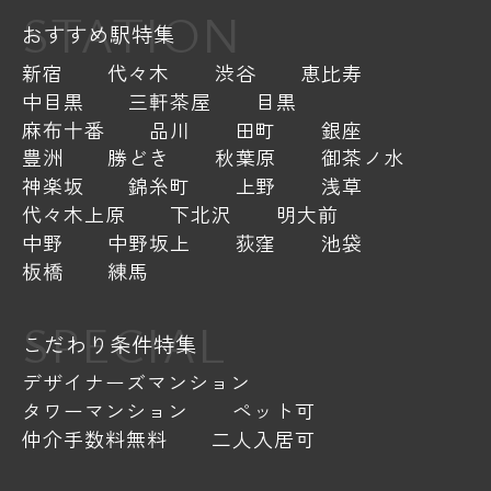
STATION
おすすめ駅特集
新宿
代々木
渋谷
恵比寿
中目黒
三軒茶屋
目黒
麻布十番
品川
田町
銀座
豊洲
勝どき
秋葉原
御茶ノ水
神楽坂
錦糸町
上野
浅草
代々木上原
下北沢
明大前
中野
中野坂上
荻窪
池袋
板橋
練馬
SPECIAL
こだわり条件特集
デザイナーズマンション
タワーマンション
ペット可
仲介手数料無料
二人入居可