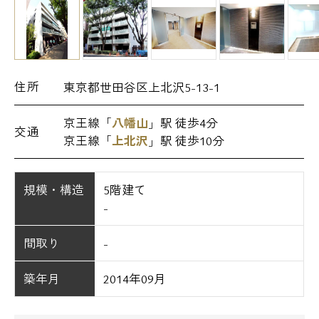
住所
東京都世田谷区上北沢5-13-1
京王線「
八幡山
」駅 徒歩4分
交通
京王線「
上北沢
」駅 徒歩10分
規模・構造
5階建て
-
間取り
-
築年月
2014年09月