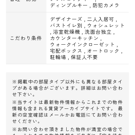
ディンプルキー
,
防犯カメラ
●コンビニ
デザイナーズ
,
二人入居可
,
セブンイレブン世田谷上北沢5丁目店・・
バストイレ別
,
ウォシュレット
,
浴室乾燥機
,
洗面台独立
,
38m
こだわり条件
カウンターキッチン
,
セブンイレブン八幡山駅北口店・・199m
ウォークインクローゼット
,
ローソン八幡山三丁目店・・317m
宅配ボックス
,
オートロック
,
駐輪場
,
保証人不要
●ドラッグストア
くすりセイジョー上北沢店・・705m
※掲載中の部屋タイプ以外にも異なる部屋タイ
くすりセイジョー芦花公園店・・744m
プがある場合がございます。詳細はお問い合わ
ヘルスケアセイジョー芦花公園南口店・・
せ下さい。
848m
※当サイトは最新物件情報からこれまでの物件
情報も含まれる賃貸アーカイブサイトです。 最
新の空室確認はメールかお電話にてお問い合わ
●ホームセンター
せください。
ヤマダ電機テックランド東京本店・・367m
※お問い合わせ頂きました物件が満室の場合で
スーパーバリュー杉並高井戸店・・438m