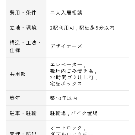
■バストイレ別
費用・条件
二人入居相談
■BS・CS
■インターネット
立地・環境
2駅利用可
,
駅徒歩5分以内
■バイク置場
構造・工法・
デザイナーズ
月額：6,600円
仕様
エレベーター
,
■駐輪場
敷地内ごみ置き場
,
共用部
区画指定有
24時間ゴミ出し可
,
宅配ボックス
【周辺環境】
築年
築10年以内
●スーパー
駐車・駐輪
駐輪場
,
バイク置場
スーパーオオゼキ八幡山店・・206m
京王ストア八幡山店・・270m
オートロック
,
まいばすけっと八幡山駅前店・・329m
管理・防犯
ダブルロックキー
,