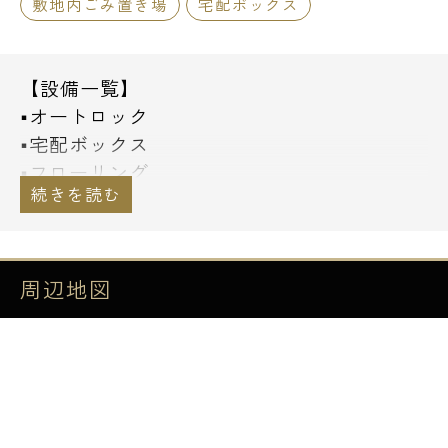
敷地内ごみ置き場
宅配ボックス
【設備一覧】
■オートロック
■宅配ボックス
■フローリング
■独立洗面台
■室内洗濯機置場
■システムキッチン
■ウォシュレット
周辺地図
■居室内照明：ダウンライト
■インターネット
※エレベーター、自転車置場は御座いませ
ん｡