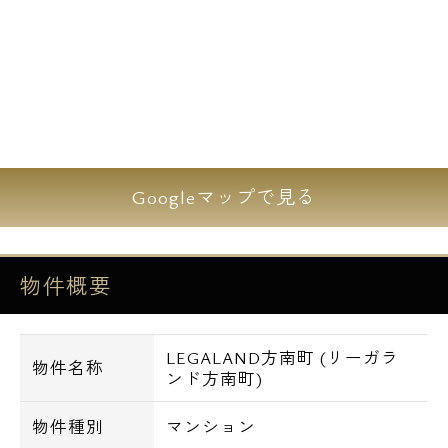
【交通アクセス一覧】
・東京メトロ丸ノ内線 方南町駅徒歩1分
・京王井の頭線 永福町駅徒歩21分
【周辺環境一覧】
・セブンイレブン、サンクス、サミットスト
Googleマップで見る
アまで徒歩1分。
・ファミリーマート、郵便局まで徒歩2分。
・TSUTAYAまで徒歩4分。
物件概要
・ローソンまで徒歩6分。
・島忠ホームズまで徒歩7分。
LEGALAND方南町 (リーガラ
物件名称
ンド方南町)
物件種別
マンション