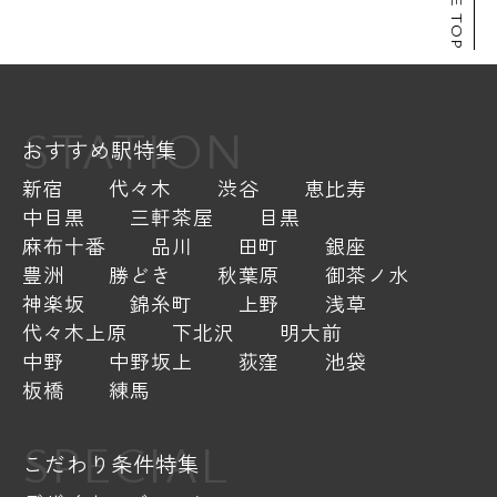
PAGE TOP
STATION
おすすめ駅特集
新宿
代々木
渋谷
恵比寿
中目黒
三軒茶屋
目黒
麻布十番
品川
田町
銀座
豊洲
勝どき
秋葉原
御茶ノ水
神楽坂
錦糸町
上野
浅草
代々木上原
下北沢
明大前
中野
中野坂上
荻窪
池袋
板橋
練馬
SPECIAL
こだわり条件特集