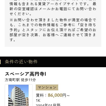
情報も含まれる賃貸アーカイブサイトです。 最
新の空室確認はメールかお電話にてお問い合わ
せください。
※お問い合わせ頂きました物件が満室の場合で
も、これまでの物件情報をご参考に『空き待ち
予約』とスタッフにお伝え頂ければご希望のお
部屋が空き次第、お客様へご連絡させて頂きま
す。
電話でお問い合わせ
0120-500-529
条件の近い物件
営業時間 10：00～18：00
スペーシア高円寺Ⅰ
方南町駅 徒歩11分
メールでお問い合わせ
マンション
86,000
賃料：
円～
お問い合わせ
1K
2004年01月築