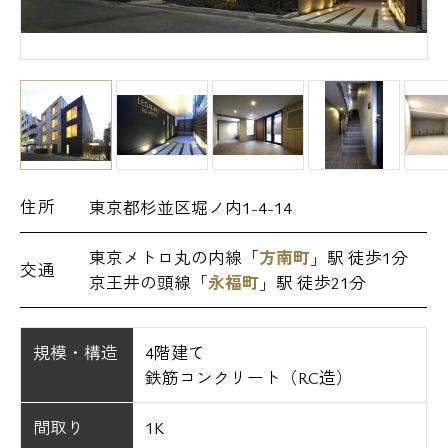
住所
東京都杉並区堀ノ内1-4-14
東京メトロ丸の内線「
方南町
」駅 徒歩1分
交通
京王井の頭線「
永福町
」駅 徒歩21分
規模・構造
4階建て
鉄筋コンクリート（RC造）
間取り
1K