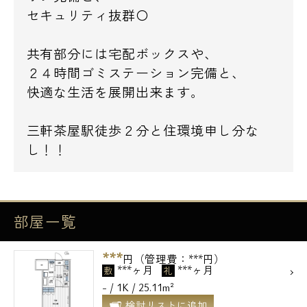
セキュリティ抜群〇
共有部分には宅配ボックスや、
２４時間ゴミステーション完備と、
快適な生活を展開出来ます。
三軒茶屋駅徒歩２分と住環境申し分な
し！！
部屋一覧
***
円（管理費：***円）
***ヶ月
***ヶ月
敷
礼
- / 1K / 25.11m²
検討リストに追加