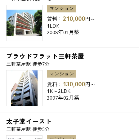
・図書館
マンション
210,000
賃料：
円～
昭和女子大学図書館 330m
1LDK
2008年01月築
・銀行
昭和信用金庫三軒茶屋支店 60m
プラウドフラット三軒茶屋
みずほ銀行世田谷支店 111m
三軒茶屋駅 徒歩7分
ゆうちょ銀行本店フーディアム三軒茶屋店内
マンション
出張所 180m
130,000
賃料：
円～
1K～2LDK
2007年02月築
最後になりますが弊社では東京都２３区、
２３区外さらには関東全域並びに日本全国
の、
太子堂イースト
賃貸物件をご紹介可能で御座います。
三軒茶屋駅 徒歩5分