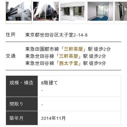
住所
東京都世田谷区太子堂2-14-8
東急田園都市線「
三軒茶屋
」駅 徒歩2分
交通
東急世田谷線「
三軒茶屋
」駅 徒歩2分
東急世田谷線「
西太子堂
」駅 徒歩9分
規模・構造
8階建て
-
間取り
-
築年月
2014年11月