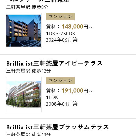
TSUTAYA三軒茶屋店 254m
お問い合わせ
三軒茶屋駅 徒歩8分
マンション
・飲食店
148,000
賃料：
円～
1DK～2SLDK
モスバーガー三軒茶屋店 55m
2024年06月築
コメダ珈琲三軒茶屋店 88m
ミスタードーナツ三軒茶屋ショップ 88m
Brillia ist三軒茶屋アイビーテラス
・病院
三軒茶屋駅 徒歩12分
マンション
青葉会青葉病院 49m
191,000
賃料：
円～
1LDK
2008年01月築
・郵便局
三軒茶屋駅前郵便局 169m
Brillia ist三軒茶屋ブラッサムテラス
三軒茶屋駅 徒歩13分