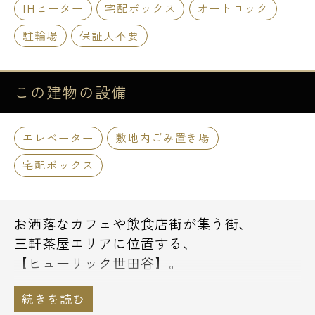
IHヒーター
宅配ボックス
オートロック
駐輪場
保証人不要
この建物の
設備
エレベーター
敷地内ごみ置き場
宅配ボックス
お洒落なカフェや飲食店街が集う街、
三軒茶屋エリアに位置する、
【ヒューリック世田谷】。
１階にはみずほ銀行があり