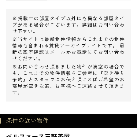
ファミリーマート三軒茶屋駅北口店 29m
ローソン三軒茶屋玉川通店 34m
※掲載中の部屋タイプ以外にも異なる部屋タイ
ファミリーマート三軒茶屋駅南口店 53m
プがある場合がございます。詳細はお問い合わ
せ下さい。
・ドラッグストア
※当サイトは最新物件情報からこれまでの物件
情報も含まれる賃貸アーカイブサイトです。 最
新の空室確認はメールかお電話にてお問い合わ
ヘルスケアセイジョー茶沢通り店 79m
せください。
ミネドラッグ三軒茶屋店 119m
※お問い合わせ頂きました物件が満室の場合で
くすりセイジョー三軒茶屋店 271m
も、これまでの物件情報をご参考に『空き待ち
電話でお問い合わせ
予約』とスタッフにお伝え頂ければご希望のお
部屋が空き次第、お客様へご連絡させて頂きま
・ホームセンター
0120-500-529
す。
（有）丸彦家具センター 225m
営業時間 10：00～18：00
条件の近い物件
・レンタルビデオ
メールでお問い合わせ
ベルファース三軒茶屋