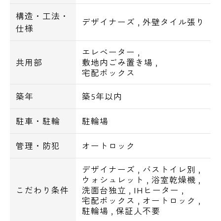
・東急世田谷線「西太子堂駅」徒歩９分
構造・工法・
デザイナーズ
,
外壁タイル張り
仕様
【周辺環境一覧】
エレベーター
,
・ショッピングセンター
共用部
敷地内ごみ置き場
,
宅配ボックス
無印良品三軒茶屋店 161m
築年
築5年以内
・スーパー
駐車・駐輪
駐輪場
西友三軒茶屋店 158m
管理・防犯
オートロック
foodium三軒茶屋 206m
デザイナーズ
,
バストイレ別
,
三軒茶屋とうきゅう 245m
ウォシュレット
,
浴室乾燥機
,
こだわり条件
洗面台独立
,
IHヒーター
,
・コンビニ
宅配ボックス
,
オートロック
,
駐輪場
,
保証人不要