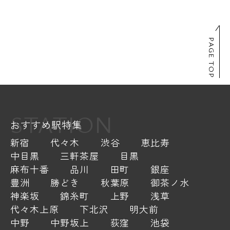
PAGE TOP
STATION
おすすめ駅特集
新宿
代々木
渋谷
恵比寿
中目黒
三軒茶屋
目黒
麻布十番
品川
田町
銀座
豊洲
勝どき
秋葉原
御茶ノ水
神楽坂
錦糸町
上野
浅草
代々木上原
下北沢
明大前
中野
中野坂上
荻窪
池袋