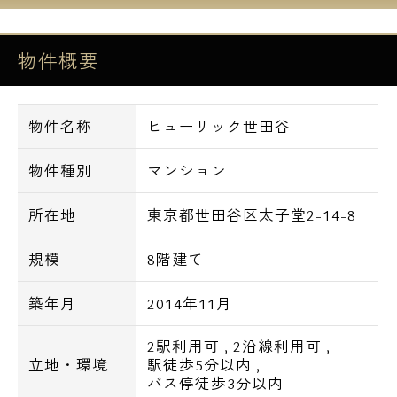
■システムキッチン（IH2口）
■バストイレ別
物件概要
■エアコン（1基）
■フローリング
■独立洗面台
物件名称
ヒューリック世田谷
■浴室換気乾燥機
■追い焚き機能付セミオートバス
物件種別
マンション
■温水洗浄機能付暖房便座
■BS・CS・110℃
所在地
東京都世田谷区太子堂2-14-8
■フレッツ光ネクスト
■２４時間ゴミステーション
規模
8階建て
築年月
2014年11月
【交通アクセス一覧】
2駅利用可
,
2沿線利用可
,
・東急田園都市線「三軒茶屋駅」徒歩２分
立地・環境
駅徒歩5分以内
,
・東急世田谷線「三軒茶屋駅」徒歩２分
バス停徒歩3分以内