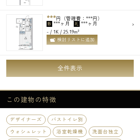
***
円（管理費：***円）
***ヶ月
***ヶ月
敷
礼
- / 1K / 25.19m²
検討リストに追加
全件表示
この建物の
特徴
デザイナーズ
バストイレ別
ウォシュレット
浴室乾燥機
洗面台独立