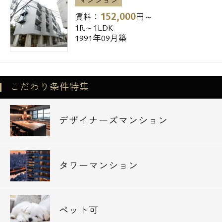
マンション
全物件弊社からのご案内特典として、
152,000
賃料：
円～
契約金のみでは御座いますが、
1R～1LDK
クレジットカード決済可能で御座います。
1991年09月築
また、数多くの物件を仲介手数料無料や、
仲介手数料半額にてご紹介可能で御座いま
こだわり条件特集
す。
（仲介手数料の有無はご相談下さいませ）
デザイナーズマンション
是非一度弊社「エスアールホーム」まで、
お気軽にお問い合わせ下さいませ。
タワーマンション
ペット可