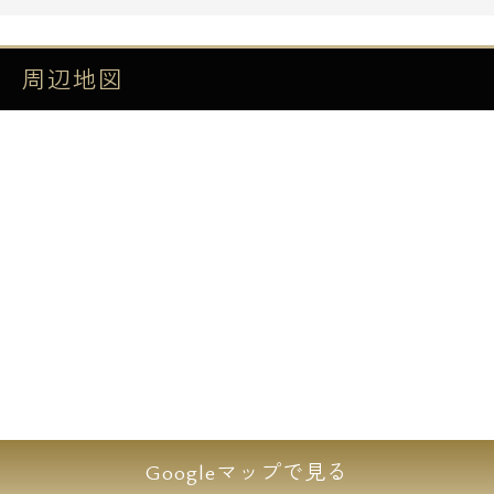
みずほユーザーには便利な物件です。
さらに物件正面から見て右側には、
周辺地図
夜０時までのスーパーがあり左側には、
２４時間営業のコンビニありと、
生活環境抜群で御座います。
三軒茶屋駅の駅前物件のためその他商業施設
も、
まんべんなくありお勧めの物件です。
【設備一覧】
■オートロック
■宅配ボックス
Googleマップで見る
■TVモニタ付ｵｰﾄロック