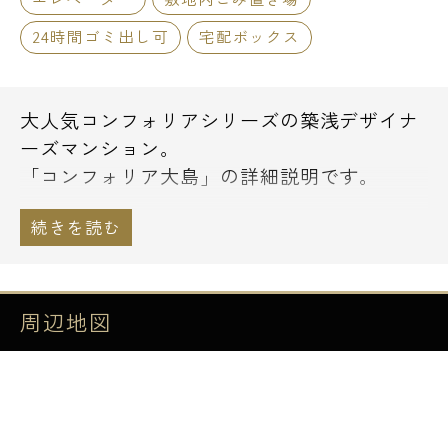
24時間ゴミ出し可
宅配ボックス
大人気コンフォリアシリーズの築浅デザイナ
ーズマンション。
「コンフォリア大島」の詳細説明です。
都営新宿線の大島駅徒歩3分の好立地。
鉄筋コンクリート造の地上13階建てとに総戸
数約100戸の大型物件です。
周辺地図
お部屋は1K中心の間取りですが広さもあり大
変お勧めの間取りです。
さらにコンフォリア大島ですがペットの飼育
もでき大好きなペット達との共同生活にお勧