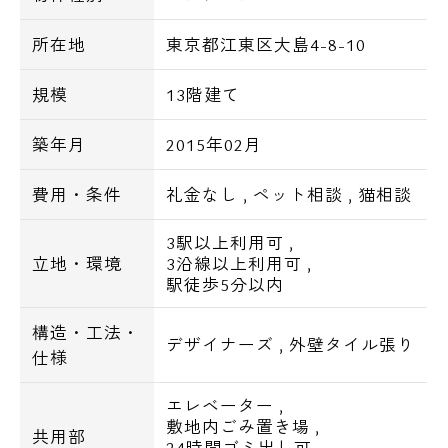
■2口システムガスキッチン
■エアコン
所在地
東京都江東区大島4-8-10
■独立洗面台
■オートバス
規模
13階建て
■シャワートイレ
築年月
2015年02月
■浴室乾燥機
■宅配ボックス
費用・条件
礼金なし
,
ペット相談
,
猫相談
■NTT光フレッツ
■BS/CS
3駅以上利用可
,
■24時間ゴミ置き場
立地・環境
3沿線以上利用可
,
駅徒歩5分以内
【交通アクセス一覧】
構造・工法・
・都営新宿線 大島駅徒歩3分
デザイナーズ
,
外壁タイル張り
仕様
・都営新宿線 西大島駅6分
・ＪＲ中央・総武線 亀戸駅徒歩13分
エレベーター
,
敷地内ごみ置き場
,
共用部
24時間ゴミ出し可
,