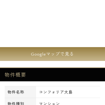
めの物件です。
設備面は全部屋バストイレ別に独立洗面台や
浴室乾燥機を完備。
キッチンもシステムキッチンを搭載しており
ガス2口対応です。
共有設備はオートロックや防犯カメラに24時
間ゴミステーションと大変充実です。
Googleマップで見る
初期費用面も弊社エスアールホーム限定で仲
介手数料無料と大変お得な物件です。
物件概要
【設備一覧】
■オートロック
物件名称
コンフォリア大島
■TVモニタ付インターホン
■フローリング
物件種別
マンション