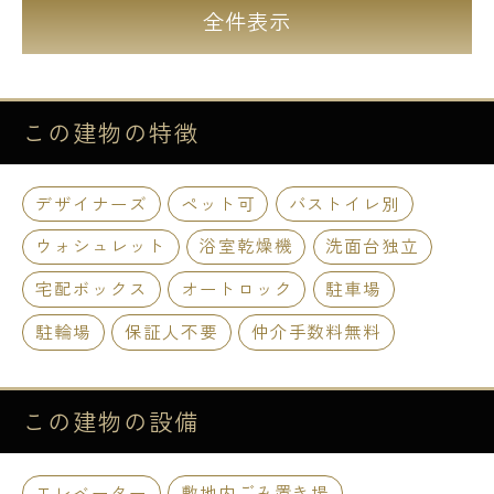
全件表示
この建物の
特徴
デザイナーズ
ペット可
バストイレ別
ウォシュレット
浴室乾燥機
洗面台独立
宅配ボックス
オートロック
駐車場
駐輪場
保証人不要
仲介手数料無料
この建物の
設備
エレベーター
敷地内ごみ置き場