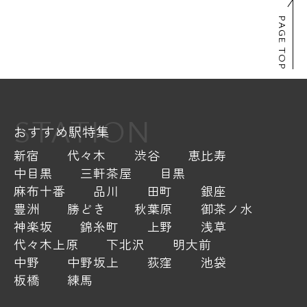
PAGE TOP
STATION
おすすめ駅特集
新宿
代々木
渋谷
恵比寿
中目黒
三軒茶屋
目黒
麻布十番
品川
田町
銀座
豊洲
勝どき
秋葉原
御茶ノ水
神楽坂
錦糸町
上野
浅草
代々木上原
下北沢
明大前
中野
中野坂上
荻窪
池袋
板橋
練馬