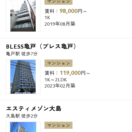
マンション
■公園
98,000
大島緑道公園 307m
賃料：
円～
1K
2019年08月築
BLESS亀戸（ブレス亀戸）
亀戸駅 徒歩7分
マンション
119,000
賃料：
円～
1K～2LDK
2023年02月築
エスティメゾン大島
大島駅 徒歩2分
マンション