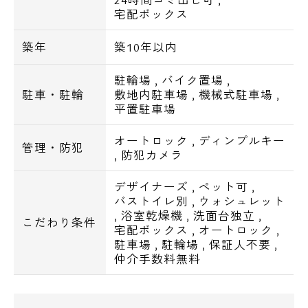
【周辺環境一覧】
宅配ボックス
■ショッピングセンター
SUIT SELECT NISHI OJIMA 491m
築年
築10年以内
■スーパー
駐輪場
,
バイク置場
,
ピーコックストア大島店 98m
駐車・駐輪
敷地内駐車場
,
機械式駐車場
,
ダイエー大島店 246m
平置駐車場
まいばすけっと大島駅前店 288m
■コンビニ
オートロック
,
ディンプルキー
管理・防犯
,
防犯カメラ
ローソンストア100江東大島六丁目団地店
132m
デザイナーズ
,
ペット可
,
コミュニティショップ二口屋 139m
バストイレ別
,
ウォシュレット
,
浴室乾燥機
,
洗面台独立
,
ファミリーマート大島駅前店 243m
こだわり条件
宅配ボックス
,
オートロック
,
■ドラッグストア
駐車場
,
駐輪場
,
保証人不要
,
どらっぐぱぱす大島店 38m
仲介手数料無料
くすりの福太郎大島駅前店 220m
スギ薬局大島店 309m