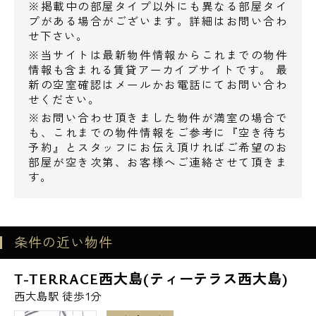
■飲食店
※掲載中の部屋タイプ以外にも異なる部屋タイ
プがある場合がございます。詳細はお問い合わ
ほっともっと大島4丁目店 38m
せ下さい。
炭火焼肉酒家牛角西大島店 118m
※当サイトは最新物件情報からこれまでの物件
サイゼリヤ大島松坂屋ストア前店 182m
情報も含まれる賃貸アーカイブサイトです。 最
■病院
新の空室確認はメールかお電話にてお問い合わ
せください。
江東病院 247m
※お問い合わせ頂きました物件が満室の場合で
■郵便局
も、これまでの物件情報をご参考に『空き待ち
城東郵便局 224m
予約』とスタッフにお伝え頂ければご希望のお
電話でお問い合わせ
部屋が空き次第、お客様へご連絡させて頂きま
江東北砂五郵便局 619m
す。
■図書館
0120-500-529
江東区立城東図書館 419m
■銀行
営業時間 10：00～18：00
条件の近い物件
みずほ銀行大島駅前出張所 212m
ゆうちょ銀行城東店 224m
メールでお問い合わせ
T-TERRACE西大島(ティーテラス西大島)
ゆうちょ銀行本店ダイエー大島店内出張所
西大島駅 徒歩1分
273m
お問い合わせ