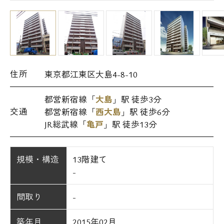
住所
東京都江東区大島4-8-10
都営新宿線「
大島
」駅 徒歩3分
交通
都営新宿線「
西大島
」駅 徒歩6分
JR総武線「
亀戸
」駅 徒歩13分
規模・構造
13階建て
-
間取り
-
築年月
2015年02月