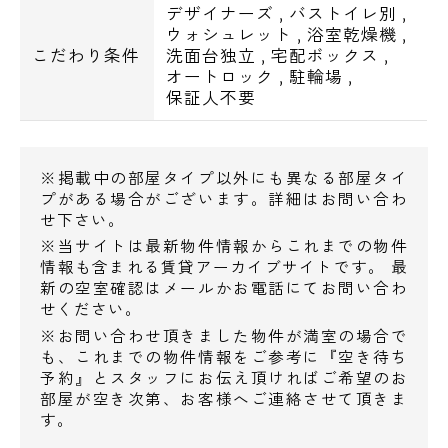
デザイナーズ
,
バストイレ別
,
肉のハナマサ浅草橋店･･･380m
ウォシュレット
,
浴室乾燥機
,
ココスナカムラ鳥越店･･･388m
こだわり条件
洗面台独立
,
宅配ボックス
,
ライフ神田和泉町店･･･429m
オートロック
,
駐輪場
,
保証人不要
▼コンビニ
セブンイレブン台東浅草橋3丁目店･･･176m
ファミリーマート浅草橋二丁目店･･･187m
※掲載中の部屋タイプ以外にも異なる部屋タイ
ミニストップ浅草橋1丁目店･･･190m
プがある場合がございます。詳細はお問い合わ
▼ドラッグストア
せ下さい。
どらっぐぱぱす台東鳥越店･･･423m
※当サイトは最新物件情報からこれまでの物件
▼主な飲食店
情報も含まれる賃貸アーカイブサイトです。 最
新の空室確認はメールかお電話にてお問い合わ
大戸屋ごはん処浅草橋店･･･206m
せください。
カフェ・ベローチェ浅草橋駅西口店･･･233m
※お問い合わせ頂きました物件が満室の場合で
サンマルクカフェ浅草橋東口店･･･251m
も、これまでの物件情報をご参考に『空き待ち
▼病院
予約』とスタッフにお伝え頂ければご希望のお
部屋が空き次第、お客様へご連絡させて頂きま
社会福祉法人三井記念病院･･･518m
す。
朝日生命成人病研究所附属医院･･･ 524m