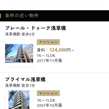
▼郵便局･銀行
鳥越神社前郵便局･･･175m
条件の近い物件
浅草橋郵便局･･･380m
くらまえ橋郵便局･･･489m
プレール・ドゥーク浅草橋
興産信用金庫浅草橋支店･･･175m
浅草橋駅 徒歩6分
朝日信用金庫浅草橋支店･･･194m
マンション
城北信用金庫浅草橋支店･･･212m
124,000
賃料：
円～
▼警察署・交番
1K～1LDK
蔵前警察署･･･449m
2017年11月築
電話でお問い合わせ
その他、台東区の高級賃貸マンション、都心
プライマル浅草橋
の高級賃貸、デザイナーズマンションはエス
浅草橋駅 徒歩1分
0120-500-529
アールホームへお任せ下さい。
マンション
契約時に通常は掛かる1ヵ月分の仲介手数料
1K～1LDK
営業時間 10：00～18：00
2007年10月築
などの『無料診断』などもお気軽にお問い合