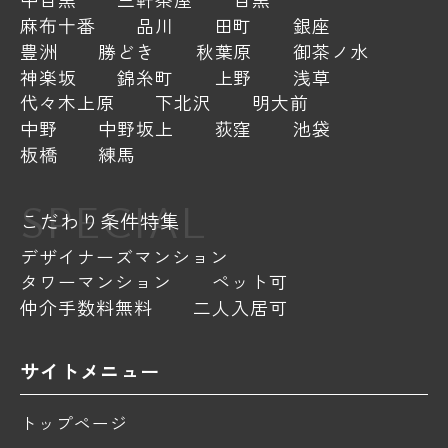
麻布十番
品川
田町
銀座
豊洲
勝どき
秋葉原
御茶ノ水
神楽坂
錦糸町
上野
浅草
代々木上原
下北沢
明大前
中野
中野坂上
荻窪
池袋
板橋
練馬
SPECIAL
こだわり条件特集
デザイナーズマンション
タワーマンション
ペット可
仲介手数料無料
二人入居可
サイトメニュー
トップページ