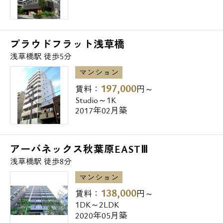
わせ下さい。
メールでお問い合わせ
エスアールホームは全物件、初期費用のクレ
ジットカード決済に対応しております。
お問い合わせ
プラウドフラット浅草橋
浅草橋駅 徒歩5分
マンション
197,000
賃料：
円～
Studio～1K
2017年02月築
アーバネックス秋葉原EASTⅢ
浅草橋駅 徒歩8分
マンション
138,000
賃料：
円～
1DK～2LDK
2020年05月築