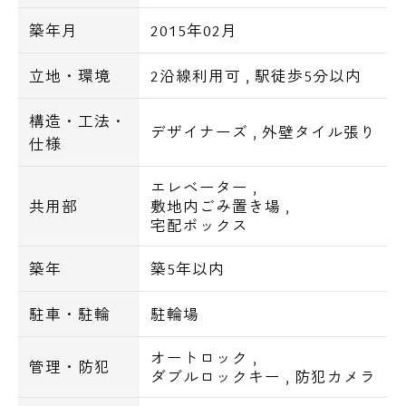
■エアコン
築年月
2015年02月
■浴室乾燥機
■シャワートイレ
立地・環境
2沿線利用可
,
駅徒歩5分以内
■独立洗面台
■システムキッチン、ガスコンロ2口
構造・工法・
デザイナーズ
,
外壁タイル張り
■24時間換気
仕様
エレベーター
,
～最寄駅から主要駅まで～
共用部
敷地内ごみ置き場
,
秋葉原駅まで・・・直通3分
宅配ボックス
御茶ノ水駅まで・・・直通5分
日本橋駅まで・・・直通5分
築年
築5年以内
新橋駅まで・・・直通10分
駐車・駐輪
駐輪場
大手町駅まで・・・7分
オートロック
,
管理・防犯
～周辺環境～
ダブルロックキー
,
防犯カメラ
▼スーパー