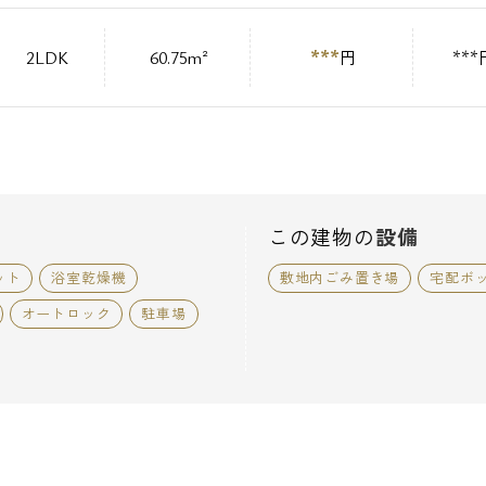
***
2LDK
60.75m²
円
***
この建物の
設備
ット
浴室乾燥機
敷地内ごみ置き場
宅配ボ
オートロック
駐車場