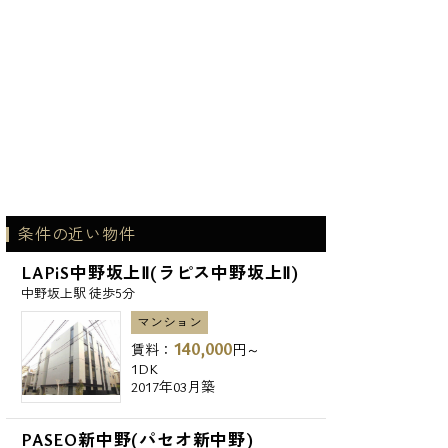
条件の近い物件
LAPiS中野坂上Ⅱ(ラピス中野坂上Ⅱ)
中野坂上駅 徒歩5分
マンション
140,000
賃料：
円～
1DK
2017年03月築
PASEO新中野(パセオ新中野)