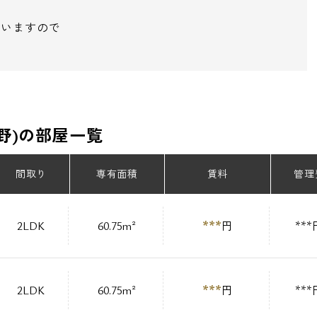
ていますので
中野)の部屋一覧
間取り
専有面積
賃料
管理
***
2LDK
60.75m²
円
***
***
2LDK
60.75m²
円
***