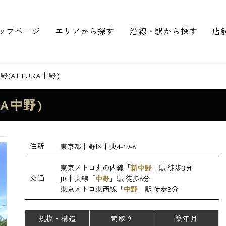
ップページ
エリアから探す
沿線・駅から探す
店
(ALTURA中野)
A中野)
住所
東京都中野区中央4-19-8
東京メトロ丸の内線「
新中野
」駅 徒歩3分
交通
JR中央線「
中野
」駅 徒歩8分
東京メトロ東西線「
中野
」駅 徒歩8分
規模・構造
間取り
築年月