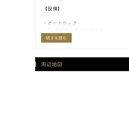
【設備】
・オートロック
・TVモニター付インターホン
・ディンプルキー
・ダブルロック
・宅配ボックス
・防犯カメラ
周辺地図
・エアコン全室完備
・ダウンライト
・クローゼット
・ガラストップ3口IHクッキングヒー
・スライド収納付システムキッチン
・ミラーキャビネット付洗面化粧台
・追焚機能付浴槽
・温水洗浄便座
・BS/CS