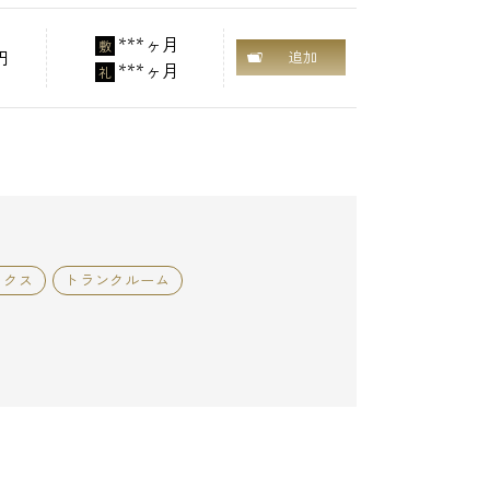
***ヶ月
敷
円
追加
***ヶ月
礼
ックス
トランクルーム