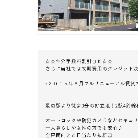
☆☆仲介手数料割引ＯＫ☆☆
さらに当社では初期費用のクレジット
◇２０１５年８月フルリニューアル賃貸マン
最寄駅より徒歩3分の好立地！2駅4路
オートロックや防犯カメラなどセキュ
一人暮らしや女性の方でも安心♪
全戸南向きと日当たり抜群◎