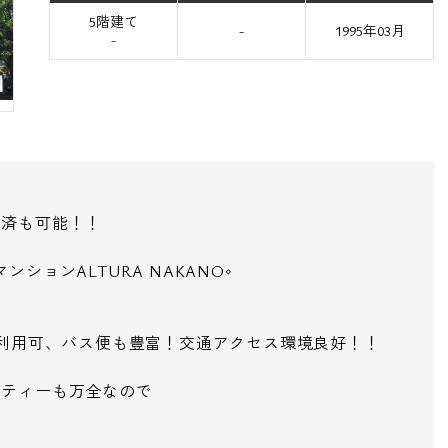
5階建て
-
1995年03月
-
決済も可能！！
ションALTURA NAKANO◇
線利用可、バス便も豊富！交通アクセス環境良好！！
リティーも万全なので