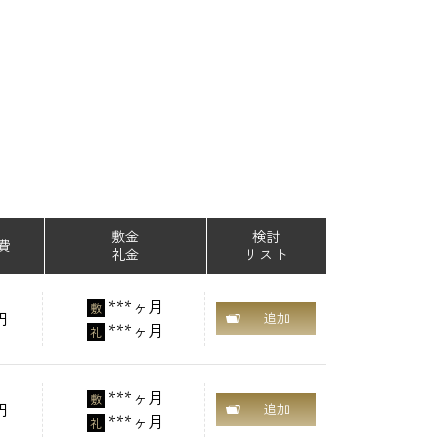
敷金
検討
費
礼金
リスト
***ヶ月
敷
円
追加
***ヶ月
礼
***ヶ月
敷
円
追加
***ヶ月
礼