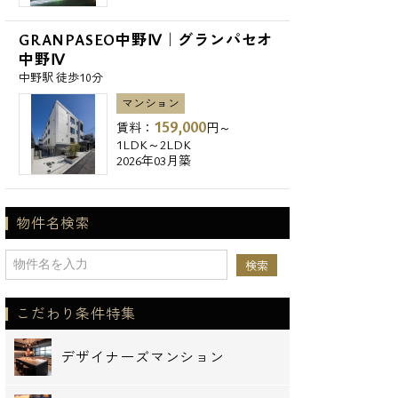
GRANPASEO中野Ⅳ｜グランパセオ
中野Ⅳ
中野駅 徒歩10分
マンション
159,000
賃料：
円～
1LDK～2LDK
2026年03月築
物件名検索
こだわり条件特集
デザイナーズマンション