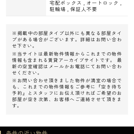
宅配ボックス
,
オートロック
,
駐輪場
,
保証人不要
※掲載中の部屋タイプ以外にも異なる部屋タイ
プがある場合がございます。詳細はお問い合わ
せ下さい。
※当サイトは最新物件情報からこれまでの物件
情報も含まれる賃貸アーカイブサイトです。 最
新の空室確認はメールかお電話にてお問い合わ
せください。
※お問い合わせ頂きました物件が満室の場合で
電話でお問い合わせ
も、これまでの物件情報をご参考に『空き待ち
予約』とスタッフにお伝え頂ければご希望のお
部屋が空き次第、お客様へご連絡させて頂きま
0120-500-529
す。
営業時間 10：00～18：00
条件の近い物件