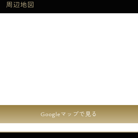
■敷地内ゴミ置場
周辺地図
■非接触キー
■プッシュプルハンドル
■ダブルロックディンプルキー
■ピクチャーレール
■ライティングレール
■エアコン
■洗浄機能付便座
■無垢材(ヒノキ)フローリング
■システムキッチン、ガスコンロ3口(ガラスト
ップ)、グリル
■キッチントップ人造大理石
Googleマップで見る
■独立洗面化粧台
■追い焚き機能付オートバス
■浴室乾燥機