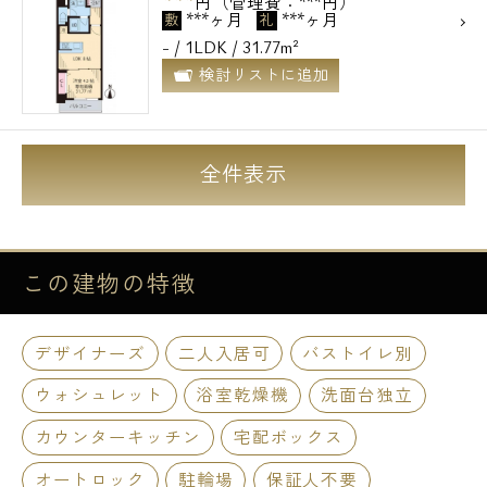
円（管理費：***円）
***ヶ月
***ヶ月
敷
礼
- / 1LDK / 31.77m²
検討リストに追加
全件表示
この建物の
特徴
デザイナーズ
二人入居可
バストイレ別
ウォシュレット
浴室乾燥機
洗面台独立
カウンターキッチン
宅配ボックス
オートロック
駐輪場
保証人不要