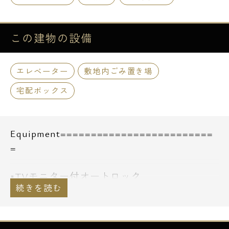
この建物の
設備
エレベーター
敷地内ごみ置き場
宅配ボックス
Equipment=========================
=
■TVモニター付オートロック
■防犯カメラ
■エレベーター
■宅配ボックス