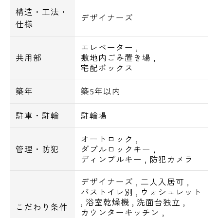
構造・工法・
新宿駅まで・・・5分
デザイナーズ
仕様
渋谷駅まで・・・12分
池袋駅まで・・・14分
エレベーター
,
共用部
敷地内ごみ置き場
,
東京駅まで・・・19分
宅配ボックス
秋葉原駅まで・・・24分
築年
築5年以内
■周辺環境■
駐車・駐輪
駐輪場
セブンイレブンまで徒歩1分
オートロック
,
郵便局、TSUTAYAまで徒歩3分
管理・防犯
ダブルロックキー
,
スギ薬局まで徒歩4分
ディンプルキー
,
防犯カメラ
ファミリーマート、ローソン、ドン・キホー
テまで徒歩5分
デザイナーズ
,
二人入居可
,
バストイレ別
,
ウォシュレット
,
浴室乾燥機
,
洗面台独立
,
こだわり条件
カウンターキッチン
,