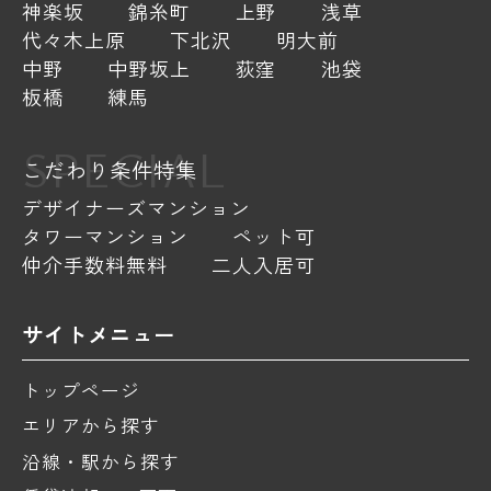
神楽坂
錦糸町
上野
浅草
代々木上原
下北沢
明大前
中野
中野坂上
荻窪
池袋
板橋
練馬
SPECIAL
こだわり条件特集
デザイナーズマンション
タワーマンション
ペット可
仲介手数料無料
二人入居可
サイトメニュー
トップページ
エリアから探す
沿線・駅から探す