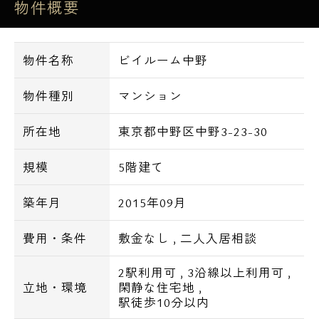
物件概要
■室内物干し
■BS・CS110°
物件名称
ビイルーム中野
■CATV
■光インターネット(別途費用等)
物件種別
マンション
=================================
所在地
東京都中野区中野3-23-30
■交通■
規模
5階建て
築年月
2015年09月
JR中央総武線・東京メトロ東西線 中野
駅 / 徒歩6分
費用・条件
敷金なし
,
二人入居相談
東京メトロ丸ノ内線 新中野駅 / 徒歩13
分
2駅利用可
,
3沿線以上利用可
,
立地・環境
閑静な住宅地
,
駅徒歩10分以内
■主要駅まで■