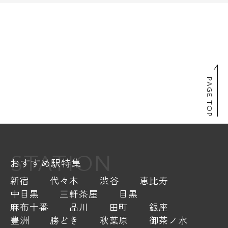
PAGE TOP
STATION
おすすめ駅特集
新宿
代々木
渋谷
恵比寿
中目黒
三軒茶屋
目黒
麻布十番
品川
田町
銀座
豊洲
勝どき
秋葉原
御茶ノ水