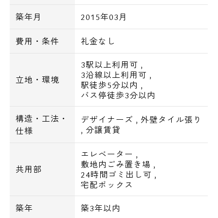
セブンイレブンまで徒歩1分
築年月
2015年03月
ファミリーマート、ローソン、どらっぐぱぱ
す、郵便局まで徒歩3分
費用・条件
礼金なし
まいばすけっとまで徒歩4分
3駅以上利用可
,
3沿線以上利用可
,
立地・環境
駅徒歩5分以内
,
バス停徒歩3分以内
構造・工法・
デザイナーズ
,
外壁タイル張り
,
分譲賃貸
仕様
エレベーター
,
敷地内ごみ置き場
,
共用部
24時間ゴミ出し可
,
宅配ボックス
築年
築3年以内