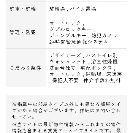
駐車・駐輪
駐輪場
,
バイク置場
オートロック
,
ダブルロックキー
,
管理・防犯
ディンプルキー
,
防犯カメラ
,
24時間緊急通報システム
デザイナーズ
,
バストイレ別
,
ウォシュレット
,
浴室乾燥機
,
こだわり条件
洗面台独立
,
宅配ボックス
,
オートロック
,
駐輪場
,
床暖房
,
保証人不要
,
仲介手数料無料
電話でお問い合わせ
0120-500-529
※掲載中の部屋タイプ以外にも異なる部屋タイ
プがある場合がございます。詳細はお問い合わ
営業時間 10：00～18：00
せ下さい。
※当サイトは最新物件情報からこれまでの物件
メールでお問い合わせ
情報も含まれる賃貸アーカイブサイトです。 最