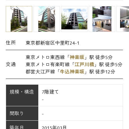
住所
東京都新宿区中里町24-1
東京メトロ東西線「
神楽坂
」駅 徒歩5分
交通
東京メトロ有楽町線「
江戸川橋
」駅 徒歩5分
都営大江戸線「
牛込神楽坂
」駅 徒歩12分
規模・構造
7階建て
-
間取り
-
築年月
2015年03月