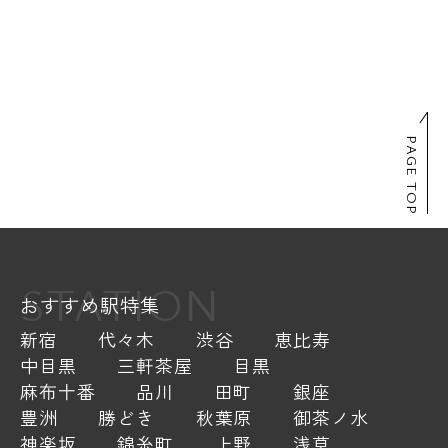
PAGE TOP
STATION
おすすめ駅特集
新宿
代々木
渋谷
恵比寿
中目黒
三軒茶屋
目黒
麻布十番
品川
田町
銀座
豊洲
勝どき
秋葉原
御茶ノ水
神楽坂
錦糸町
上野
浅草