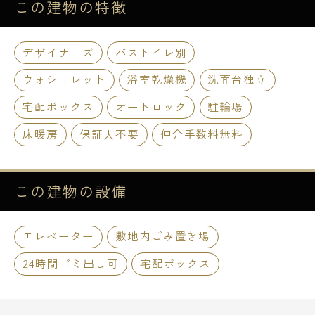
この建物の
特徴
デザイナーズ
バストイレ別
ウォシュレット
浴室乾燥機
洗面台独立
宅配ボックス
オートロック
駐輪場
床暖房
保証人不要
仲介手数料無料
この建物の
設備
エレベーター
敷地内ごみ置き場
24時間ゴミ出し可
宅配ボックス