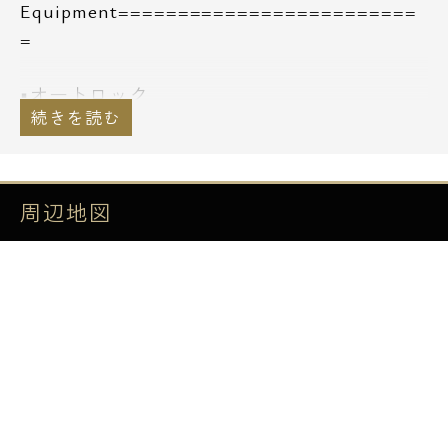
Equipment=========================
=
■オートロック
■エレベーター
■宅配ボックス
■防犯カメラ
■ALSOK24セキュリティ
周辺地図
■窓サッシ防犯センサー付き
■ディンプルキーダブルロック
■全居室フローリング
■追い焚き機能付フルオートバス
■全居室エアコン
■モニター付インターホン
■ミストサウナ機能付浴室乾燥機