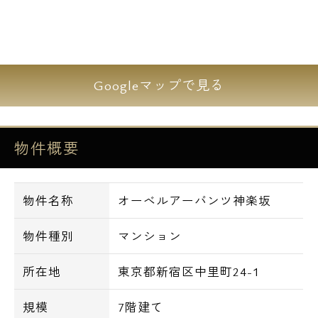
■床暖房
■シューズボックス
■システムキッチン、ガスコンロ
■独立洗面台
Googleマップで見る
■温水洗浄便座
■グースネックシャワー水栓
■ソフトクローズ機能付収納
物件概要
■アルミスライドラック
■耐震タッチ付吊戸棚
■独立型浄水器
物件名称
オーベルアーバンツ神楽坂
■BS・CS対応
物件種別
マンション
■CATV対応
所在地
東京都新宿区中里町24-1
=================================
■周辺環境■
規模
7階建て