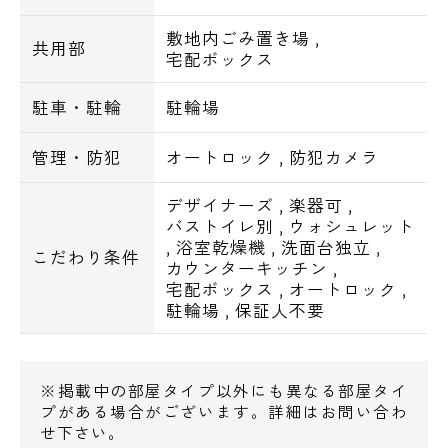
・都営大江戸線 勝どき駅徒歩１１分
敷地内ごみ置き場
,
共用部
【周辺環境一覧】
宅配ボックス
駐車・駐輪
駐輪場
セブンイレブン、グルメシティ・・・徒歩3
分
管理・防犯
オートロック
,
防犯カメラ
文化堂月島店・・・徒歩4分
ベスト電器ＢＦＳ・・・徒歩5分
デザイナーズ
,
楽器可
,
バストイレ別
,
ウォシュレット
,
浴室乾燥機
,
洗面台独立
,
※最後になりますが弊社では東京都２３区、
こだわり条件
カウンターキッチン
,
２３区外さらには関東全域並びに日本全国
宅配ボックス
,
オートロック
,
の、
駐輪場
,
保証人不要
賃貸物件をご紹介可能で御座います。
全物件弊社からのご案内特典として、
※掲載中の部屋タイプ以外にも異なる部屋タイ
プがある場合がございます。詳細はお問い合わ
契約金のみでは御座いますが、
せ下さい。