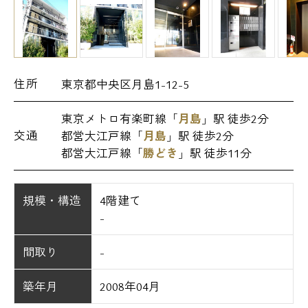
住所
東京都中央区月島1-12-5
東京メトロ有楽町線「
月島
」駅 徒歩2分
交通
都営大江戸線「
月島
」駅 徒歩2分
都営大江戸線「
勝どき
」駅 徒歩11分
規模・構造
4階建て
-
間取り
-
築年月
2008年04月