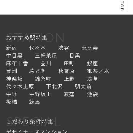
STATION
おすすめ駅特集
新宿
代々木
渋谷
恵比寿
中目黒
三軒茶屋
目黒
麻布十番
品川
田町
銀座
豊洲
勝どき
秋葉原
御茶ノ水
神楽坂
錦糸町
上野
浅草
代々木上原
下北沢
明大前
中野
中野坂上
荻窪
池袋
板橋
練馬
SPECIAL
こだわり条件特集
デザイナーズマンション