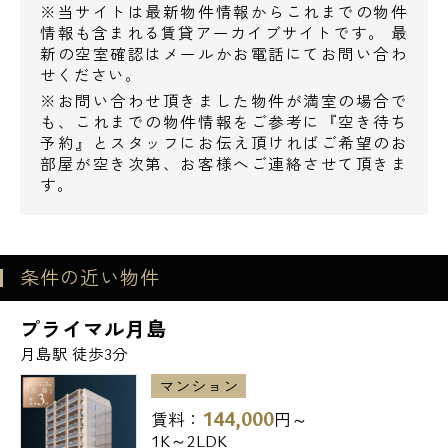
クレジットカード決済可能で御座います。
※当サイトは最新物件情報からこれまでの物件
情報も含まれる賃貸アーカイブサイトです。 最
また、数多くの物件を弊社ご案内特典とし
新の空室確認はメールかお電話にてお問い合わ
せください。
て、
※お問い合わせ頂きました物件が満室の場合で
仲介手数料無料や仲介手数料半額にて、
も、これまでの物件情報をご参考に『空き待ち
ご紹介可能で御座います。
予約』とスタッフにお伝え頂ければご希望のお
部屋が空き次第、お客様へご連絡させて頂きま
（仲介手数料の有無はご相談下さいませ）
す。
電話でお問い合わせ
是非一度弊社「エスアールホーム」まで、
0120-500-529
お気軽にお問い合わせ下さいませ。
条件の近い物件
営業時間 10：00～18：00
皆様からのお問い合わせを社員一同、
プライマル月島
心よりお待ち申しております。
メールでお問い合わせ
月島駅 徒歩3分
マンション
お問い合わせ
144,000
賃料：
円～
1K～2LDK