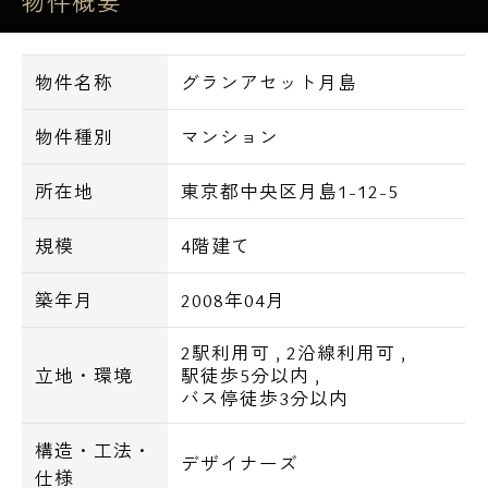
物件概要
【設備一覧】
物件名称
グランアセット月島
■オートロック
■エアコン
物件種別
マンション
■バストイレ別
■追い焚き機能付バス
所在地
東京都中央区月島1-12-5
■浴室乾燥機
■洗浄機能付便座
規模
4階建て
■システムキッチン、ガスコンロ
築年月
2008年04月
■フローリング
2駅利用可
,
2沿線利用可
,
【交通アクセス一覧】
立地・環境
駅徒歩5分以内
,
バス停徒歩3分以内
・東京メトロ有楽町線 月島駅徒歩２分
構造・工法・
・都営大江戸線 月島駅徒歩２分
デザイナーズ
仕様