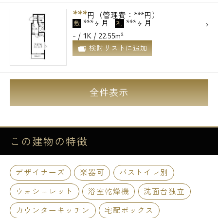
***
円（管理費：***円）
***ヶ月
***ヶ月
敷
礼
- / 1K / 22.55m²
検討リストに追加
全件表示
この建物の
特徴
デザイナーズ
楽器可
バストイレ別
ウォシュレット
浴室乾燥機
洗面台独立
カウンターキッチン
宅配ボックス