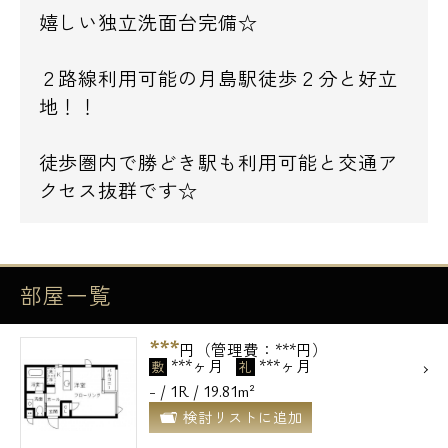
嬉しい独立洗面台完備☆
２路線利用可能の月島駅徒歩２分と好立
地！！
徒歩圏内で勝どき駅も利用可能と交通ア
クセス抜群です☆
部屋一覧
***
円（管理費：***円）
***ヶ月
***ヶ月
敷
礼
- / 1R / 19.81m²
検討リストに追加