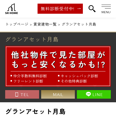
無料診断受付中!
MENU
トップページ
賃貸建物一覧
グランアセット月島
グランアセット月島
TEL
MAIL
LINE
グランアセット月島