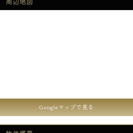
タイル張りのお洒落な外観にエントランスは
周辺地図
高級感溢れる仕様です。
都営大江戸線と東京メトロ有楽町線の月島駅
より徒歩2分と駅から近く交通アクセス充実
の立地で御座います。
物件の設備は全部屋バストイレ別に独立洗面
台や浴室乾燥機を完備と設備充実です。
さらに共有部分には24時間セキュリティのオ
ートロックや便利な宅配ボックスのご用意も
御座います。
Googleマップで見る
交通アクセス並びに設備共に大変充実の物件
です。