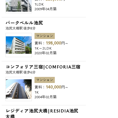
1LDK
2009年04月築
パークペルル池尻
池尻大橋駅 徒歩8分
マンション
198,000
賃料：
円～
1K～2LDK
2020年02月築
コンフォリア三宿|COMFORIA三宿
池尻大橋駅 徒歩6分
マンション
140,000
賃料：
円～
1K
2004年02月築
レジディア池尻大橋|RESIDIA池尻
大橋