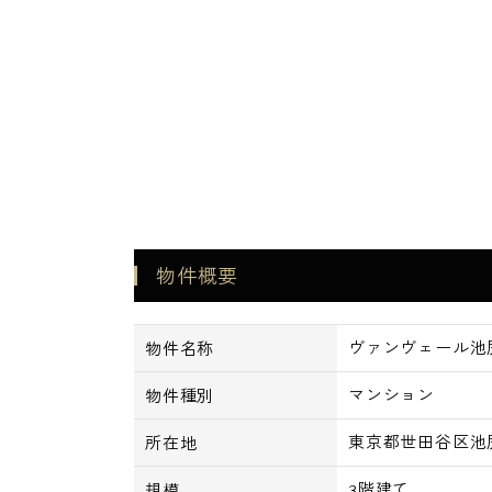
■玄関人感センサーライト
■インターネット対応
■CATV対応
=============================
・スーパー
OdakyuOX池尻店 586m
スーパーオオゼキ池尻店 588m
まいばすけっと池尻3丁目店 624m
物件概要
・コンビニ
ローソンストア100池尻店 70m
ファミリーマート世田谷淡島通り店 22
ヴァンヴェール池
物件名称
セブンイレブン世田谷代沢3丁目店 24
・ドラッグストア
マンション
物件種別
セイジョー太子堂店 510m
東京都世田谷区池尻4
所在地
サンドラッグ池尻店 591m
サンドラッグCVS池尻店 682m
3階建て
規模