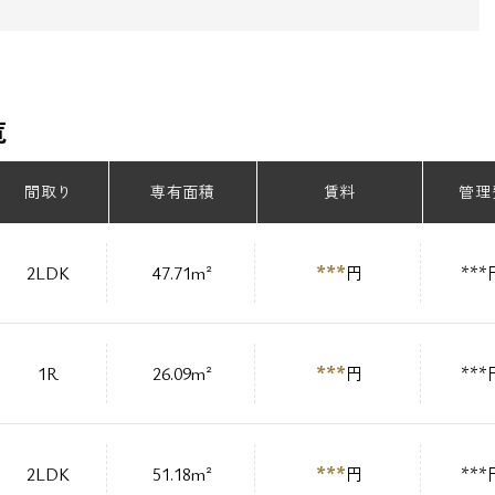
覧
間取り
専有面積
賃料
管理
***
2LDK
47.71m²
円
***
***
1R
26.09m²
円
***
***
2LDK
51.18m²
円
***