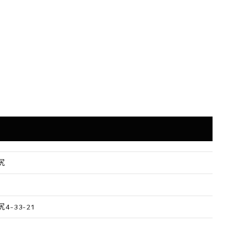
====
2m
尻
9m
-33-21