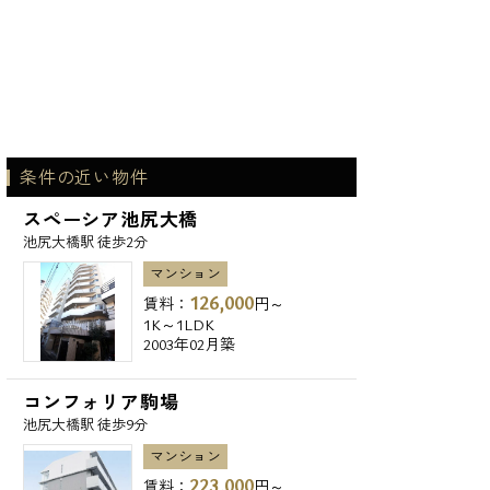
条件の近い物件
スペーシア池尻大橋
池尻大橋駅 徒歩2分
マンション
126,000
賃料：
円～
1K～1LDK
2003年02月築
コンフォリア駒場
池尻大橋駅 徒歩9分
マンション
223,000
賃料：
円～