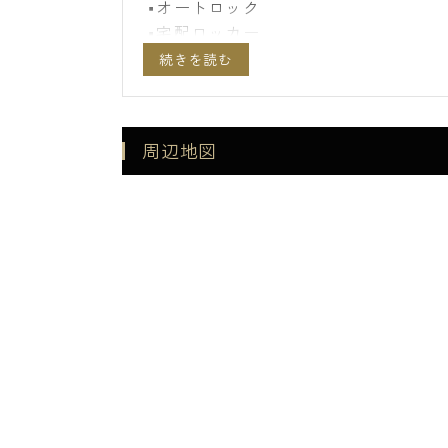
■オートロック
■宅配ロッカー
■ごみ置場
■メールボックス
■防犯カメラ
■全室室内SECOMセキュリティー完備
周辺地図
■エアコン
■室内物干し
■フローリング：一部除く
■録画機能付TVモニターインターホン
■24H換気システム
■浴室暖房乾燥機
■最新IH人工大理石トップシステムキ
■TOTOウォシュレット
■ペアガラス
■独立洗面所
■シャワー付独立化粧台
■バストイレ別