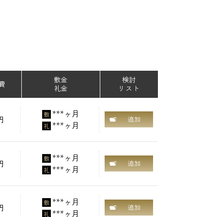
敷金
検討
費
礼金
リスト
***ヶ月
敷
円
追加
***ヶ月
礼
***ヶ月
敷
円
追加
***ヶ月
礼
***ヶ月
敷
円
追加
***ヶ月
礼