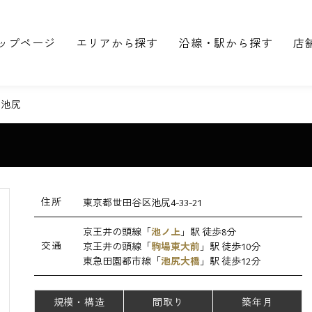
ップページ
エリアから探す
沿線・駅から探す
店
ル池尻
住所
東京都世田谷区池尻4-33-21
京王井の頭線「
池ノ上
」駅 徒歩8分
交通
京王井の頭線「
駒場東大前
」駅 徒歩10分
東急田園都市線「
池尻大橋
」駅 徒歩12分
規模・構造
間取り
築年月