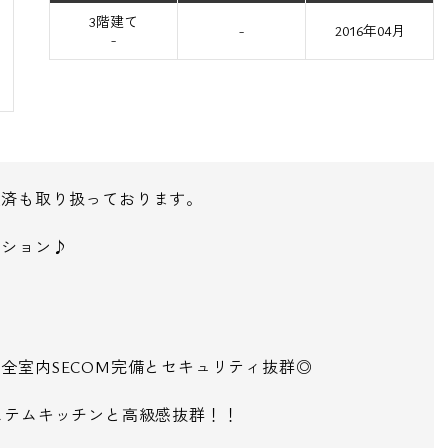
3階建て
-
2016年04月
-
決済も取り扱っております。
ンション♪
全室内SECOM完備とセキュリティ抜群◎
ステムキッチンと高級感抜群！！