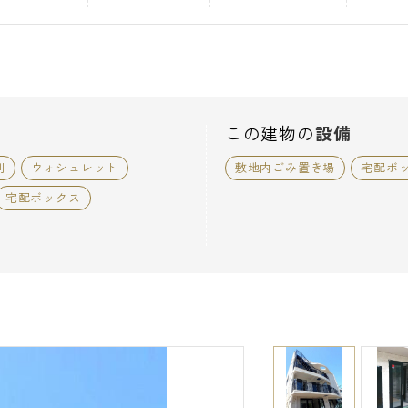
この建物の
設備
別
ウォシュレット
敷地内ごみ置き場
宅配ボ
宅配ボックス