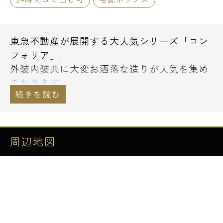
東急不動産が展開する大人気シリーズ「コン
フォリア」.
外装内装共に大変お洒落な造りが人気を集め
ております。
「コンフォリア墨田立花」は現在､入居キャ
ンペーン中のため、
礼金0ヶ月に弊社エスアールホーム限定で、
周辺地図
【仲介手数料無料】にてご紹介可能で御座い
ます。
初期費用を抑えてお引越しご希望の方、是非
ご検討下さい！