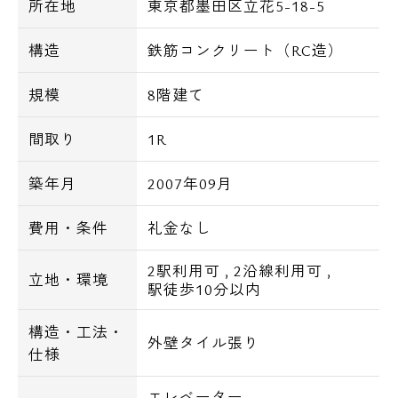
所在地
東京都墨田区立花5-18-5
【設備一覧】
■宅配ボックス
構造
鉄筋コンクリート（RC造）
■メールボックス
規模
8階建て
■エレベーター
■オートロック
間取り
1R
■防犯カメラ
■24時間利用可ごみ置場
築年月
2007年09月
■ハンズフリーカラーTVモニター付インター
ホン
費用・条件
礼金なし
■ディンプルキー
2駅利用可
,
2沿線利用可
,
■シャワー機能付トイレ
立地・環境
駅徒歩10分以内
■浴室暖房乾燥機
■システムキッチン、ガスコンロ2口
構造・工法・
外壁タイル張り
■バストイレ別
仕様
■洗面所独立
■全室フローリング
エレベーター
,