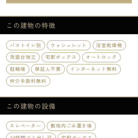
この建物の
特徴
バストイレ別
ウォシュレット
浴室乾燥機
洗面台独立
宅配ボックス
オートロック
駐輪場
保証人不要
インターネット無料
仲介手数料無料
この建物の
設備
エレベーター
敷地内ごみ置き場
24時間ゴミ出し可
宅配ボックス