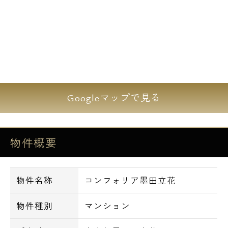
1R･1K中心の間取りとなっており､10帖オー
バーの広めの間取りも御座います。
全部屋バストイレ別に独立洗面台や浴室乾燥
機完備と、設備面も充実しております。
建物は地上8階建て総戸数66戸。どっしりと
Googleマップで見る
した外観です。
セキュリティ面にはオートロックや防犯カメ
ラ、女性の方にも安心の住まいとなっており
物件概要
ます。
不在時に便利な宅配ボックスや24時間利用可
物件名称
コンフォリア墨田立花
能なゴミ置場。
規模の大きいマンションならではの設備で御
物件種別
マンション
座います。