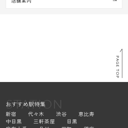
店舗案内
PAGE TOP
STATION
おすすめ駅特集
新宿
代々木
渋谷
恵比寿
中目黒
三軒茶屋
目黒