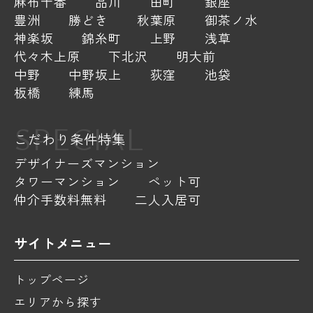
麻布十番
品川
田町
銀座
豊洲
勝どき
秋葉原
御茶ノ水
神楽坂
錦糸町
上野
浅草
代々木上原
下北沢
明大前
中野
中野坂上
荻窪
池袋
板橋
練馬
SPECIAL
こだわり条件特集
デザイナーズマンション
タワーマンション
ペット可
仲介手数料無料
二人入居可
サイトメニュー
トップページ
エリアから探す