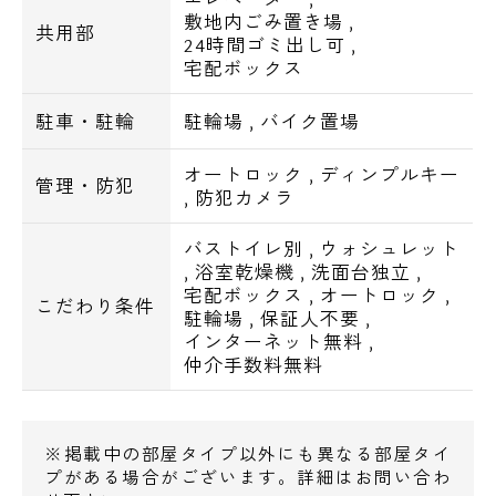
敷地内ごみ置き場
,
■エアコン
共用部
24時間ゴミ出し可
,
■BS対応
宅配ボックス
■フレッツ光ネクスト対応
電話でお問い合わせ
駐車・駐輪
駐輪場
,
バイク置場
0120-500-529
【交通アクセス一覧】
オートロック
,
ディンプルキー
・東武亀戸線 小村井駅徒歩6分
管理・防犯
,
防犯カメラ
営業時間 10：00～18：00
・京成押上線 京成曳舟駅徒歩16分
バストイレ別
,
ウォシュレット
メールでお問い合わせ
,
浴室乾燥機
,
洗面台独立
,
【周辺環境一覧】
宅配ボックス
,
オートロック
,
こだわり条件
郵便局・・・徒歩3分
駐輪場
,
保証人不要
,
お問い合わせ
ローソン・・・徒歩4分
インターネット無料
,
仲介手数料無料
まいばすけっと・・・徒歩5分
スーパーベルクス・・・徒歩9分
※掲載中の部屋タイプ以外にも異なる部屋タイ
プがある場合がございます。詳細はお問い合わ