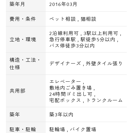
・スーパー
築年月
2016年03月
ダイエー大島店 169m
費用・条件
ペット相談
,
猫相談
ピーコックストア大島店 172m
2沿線利用可
,
3駅以上利用可
,
まいばすけっと大島駅前店 366m
立地・環境
急行停車駅
,
駅徒歩5分以内
,
バス停徒歩3分以内
・コンビニ
構造・工法・
デザイナーズ
,
外壁タイル張り
コミュニティショップ二口屋 174m
仕様
ローソンストア100江東大島六丁目団地店
エレベーター
,
188m
敷地内ごみ置き場
,
共用部
ローソンストア100西大島店 272m
24時間ゴミ出し可
,
宅配ボックス
,
トランクルーム
・ドラッグストア
築年
築3年以内
スギ薬局大島店 231m
駐車・駐輪
駐輪場
,
バイク置場