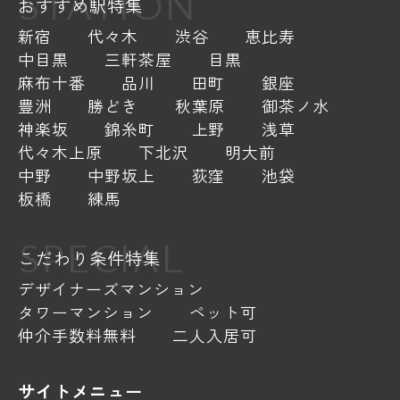
STATION
おすすめ駅特集
新宿
代々木
渋谷
恵比寿
中目黒
三軒茶屋
目黒
麻布十番
品川
田町
銀座
豊洲
勝どき
秋葉原
御茶ノ水
神楽坂
錦糸町
上野
浅草
代々木上原
下北沢
明大前
中野
中野坂上
荻窪
池袋
板橋
練馬
SPECIAL
こだわり条件特集
デザイナーズマンション
タワーマンション
ペット可
仲介手数料無料
二人入居可
サイトメニュー