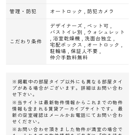
くすりの福太郎大島駅前店 298m
くすりの福太郎西大島店 451m
管理・防犯
オートロック
,
防犯カメラ
・飲食店
デザイナーズ
,
ペット可
,
バストイレ別
,
ウォシュレット
,
浴室乾燥機
,
洗面台独立
,
こだわり条件
炭火焼肉酒家牛角西大島店 48m
宅配ボックス
,
オートロック
,
コメダ珈琲店ダイエー大島店 171m
駐輪場
,
保証人不要
,
仲介手数料無料
すき家西大島店 244m
・病院
※掲載中の部屋タイプ以外にも異なる部屋タイ
プがある場合がございます。詳細はお問い合わ
医療法人社団順江会江東病院 322m
せ下さい。
※当サイトは最新物件情報からこれまでの物件
情報も含まれる賃貸アーカイブサイトです。 最
・郵便局
新の空室確認はメールかお電話にてお問い合わ
せください。
城東郵便局 152m
※お問い合わせ頂きました物件が満室の場合で