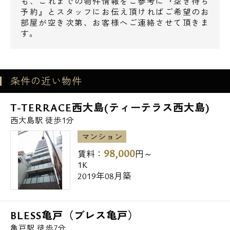
も、これまでの物件情報をご参考に『空き待ち
予約』とスタッフにお伝え頂ければご希望のお
・図書館
部屋が空き次第、お客様へご連絡させて頂きま
す。
江東区立城東図書館 341m
電話でお問い合わせ
・銀行
条件の近い物件
0120-500-529
ゆうちょ銀行城東店 152m
T-TERRACE西大島(ティーテラス西大島)
ゆうちょ銀行本店ダイエー大島店内出張所
営業時間 10：00～18：00
西大島駅 徒歩1分
196m
マンション
みずほ銀行大島駅前出張所 289m
メールでお問い合わせ
98,000
賃料：
円～
1K
・公園
お問い合わせ
2019年08月築
大島緑道公園 249m
BLESS亀戸（ブレス亀戸）
亀戸駅 徒歩7分