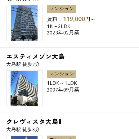
※最後になりますが弊社では東京都２３区、
２３区外さらには関東全域並びに日本全国
マンション
の、
119,000
賃料：
円～
1K～2LDK
賃貸物件をご紹介可能で御座います。
2023年02月築
全物件弊社からのご案内特典として、
契約金のみでは御座いますが、
エスティメゾン大島
クレジットカード決済可能で御座います。
大島駅 徒歩2分
マンション
また、数多くの物件を弊社ご案内特典とし
1LDK～1LDK
て、
2007年09月築
仲介手数料無料や仲介手数料半額にて、
ご紹介可能で御座います。
（仲介手数料の有無はご相談下さいませ）
クレヴィスタ大島Ⅱ
大島駅 徒歩3分
是非一度弊社「エスアールホーム」まで、