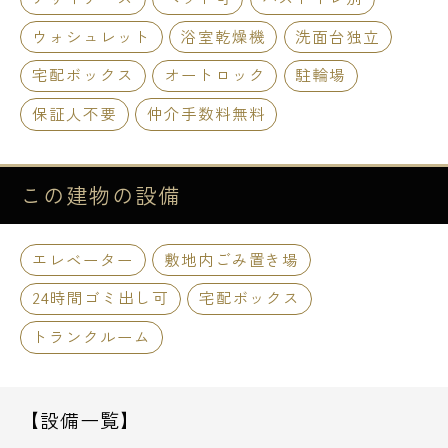
ウォシュレット
浴室乾燥機
洗面台独立
宅配ボックス
オートロック
駐輪場
保証人不要
仲介手数料無料
この建物の
設備
エレベーター
敷地内ごみ置き場
24時間ゴミ出し可
宅配ボックス
トランクルーム
【設備一覧】