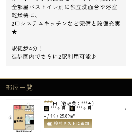
全部屋バストイレ別に独立洗面台や浴室
乾燥機に、
2口システムキッチンなど完備と設備充実
★
駅徒歩4分！
徒歩圏内でさらに2駅利用可能♪
部屋一覧
***
円（管理費：***円）
***ヶ月
***ヶ月
敷
礼
- / 1K / 25.89m²
検討リストに追加