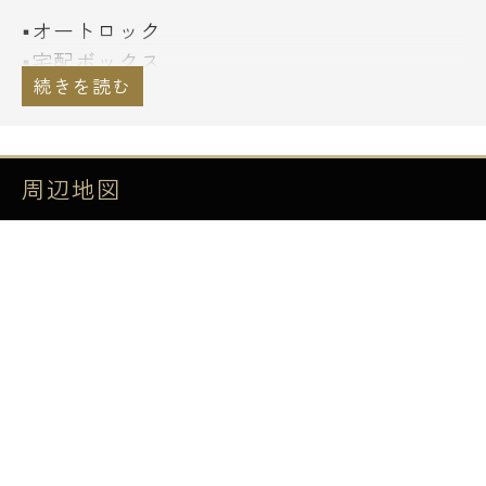
■オートロック
■宅配ボックス
■防犯カメラ
■ごみ置場：24時間ごみ出し可
■全戸トランクルーム付き
周辺地図
■TVモニター付インターホン
■フローリング
■システムキッチン、ガスコンロ2口
■エアコン
■独立洗面化粧台
■居室照明
■バストイレ別
■シャワートイレ
■浴室換気乾燥機