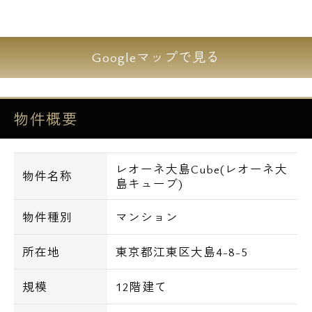
■フレッツ光ネクスト
■BS・CSアンテナ
Googleマップで見る
【交通アクセス一覧】
物件概要
・都営新宿線 大島駅徒歩４分
・都営新宿線 西大島駅徒歩５分
・ＪＲ中央総武線 亀戸駅徒歩１３分
レオーネ大島Cube(レオーネ大
物件名称
島キューブ)
【周辺環境一覧】
物件種別
マンション
・ショッピングセンター】
所在地
東京都江東区大島4-8-5
SUIT SELECT NISHI OJIMA 414m
規模
12階建て