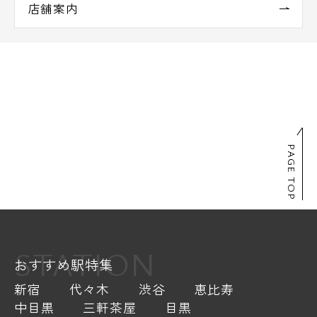
店舗案内
PAGE TOP
STATION
おすすめ駅特集
新宿
代々木
渋谷
恵比寿
中目黒
三軒茶屋
目黒