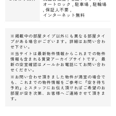
○ホームセンター
オートロック
,
駐車場
,
駐輪場
,
保証人不要
,
ホームセンターコーナンまで459m
インターネット無料
○飲食店
らあめん花月嵐まで299m
※掲載中の部屋タイプ以外にも異なる部屋タイ
大阪王将まで354m
プがある場合がございます。詳細はお問い合わ
せ下さい。
松屋まで364m
※当サイトは最新物件情報からこれまでの物件
情報も含まれる賃貸アーカイブサイトです。 最
エスアールホームでは都内デザイナーズマン
新の空室確認はメールかお電話にてお問い合わ
ション多数
せください。
お取り扱いしておりますのでお気軽にご相談
※お問い合わせ頂きました物件が満室の場合で
電話でお問い合わせ
も、これまでの物件情報をご参考に『空き待ち
下さいませ
予約』とスタッフにお伝え頂ければご希望のお
部屋が空き次第、お客様へご連絡させて頂きま
0120-500-529
す。
営業時間 10：00～18：00