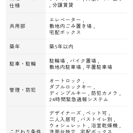
周辺環境
,
分譲賃貸
仕様
エレベーター
,
○スーパー
共用部
敷地内ごみ置き場
,
アブアブ赤札堂まで497m
宅配ボックス
マルエツプチまで574m
スーパーオオゼキまで644m
築年
築5年以内
駐輪場
,
バイク置場
,
○コンビニ
駐車・駐輪
敷地内駐車場
,
平置駐車場
セブンイレブンまで75m
ローソンまで82m
オートロック
,
ダブルロックキー
,
管理・防犯
ディンプルキー
,
防犯カメラ
,
○ドラッグストア
24時間緊急通報システム
ドラッグストアスマイルまで408m
くすりの福太郎まで437m
デザイナーズ
,
ペット可
,
二人入居可
,
バストイレ別
,
セイジョーまで483m
ウォシュレット
,
浴室乾燥機
,
こだわり条件
洗面台独立
,
宅配ボックス
,