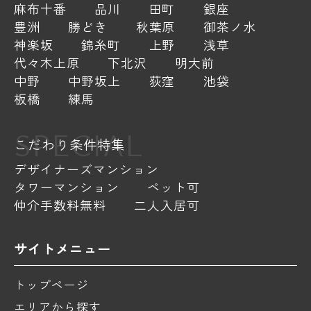
麻布十番
品川
田町
銀座
豊洲
勝どき
秋葉原
御茶ノ水
神楽坂
錦糸町
上野
浅草
代々木上原
下北沢
明大前
中野
中野坂上
荻窪
池袋
板橋
練馬
SPECIAL
こだわり条件特集
デザイナーズマンション
タワーマンション
ペット可
仲介手数料無料
二人入居可
サイトメニュー
トップページ
エリアから探す