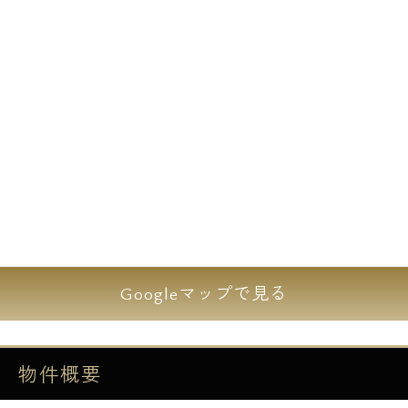
に加えて独立洗面台や浴室乾燥機、温水洗浄
便座、システムキッチン2口等水回りの設備
が充実しております。
女性単身者の方でも安心・安全なオートロッ
クや防犯カメラ、訪問者を確認できるTVモニ
ター付きインターホン完備で防犯セキュリテ
ィ充実しております。
設備
■オートロック
Googleマップで見る
■TVモニター付きインターホン
■防犯カメラ
■エレベーター
物件概要
■宅配ボックス