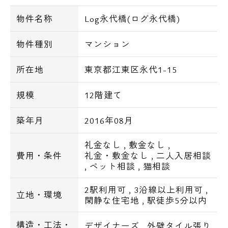
■フローリング
物件名称
Log永代橋(ログ永代橋)
■浴室換気乾燥機
■追焚機能
物件種別
マンション
■システムガスキッチン２口
■シャンプードレッサー
所在地
東京都江東区永代1-15
■温水洗浄便座
■BS／CS対応
規模
12階建て
■インターネット無料
築年月
2016年08月
駐車場：要相談
礼金なし
,
敷金なし
,
費用・条件
礼金・敷金なし
,
二人入居相談
バイク置場（原付）：月額1,500円～2,000円
,
ペット相談
,
猫相談
幅590×1840まで
2駅利用可
,
3沿線以上利用可
,
立地・環境
閑静な住宅地
,
駅徒歩5分以内
駐輪場：月額100円～300円
構造・工法・
デザイナーズ
,
外壁タイル張り