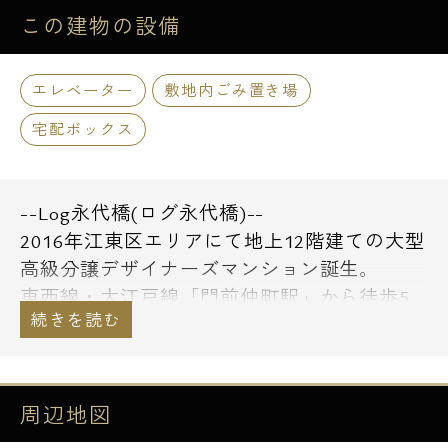
この建物の
設備
エレベーター
敷地内ごみ置き場
宅配ボックス
--Log永代橋(ログ永代橋)--
2016年江東区エリアにて地上12階建ての大型
高級分譲デザイナーズマンション誕生。
東西線・大江戸線「門前仲町駅」から徒歩5
分の希少な駅近物件！2路線利用可能で通勤
はもちろんプライベートでも利便性の高い好
立地です。
26m²以上の1Kタイプがメインの単身者向け
周辺地図
のマンションで8帖以上のゆとりある間取り