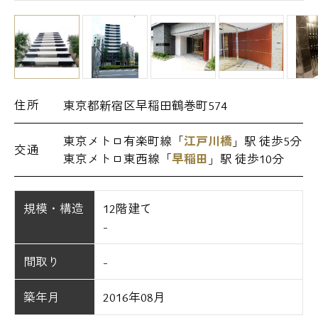
住所
東京都新宿区早稲田鶴巻町574
東京メトロ有楽町線「
江戸川橋
」駅 徒歩5分
交通
東京メトロ東西線「
早稲田
」駅 徒歩10分
規模・構造
12階建て
-
間取り
-
築年月
2016年08月