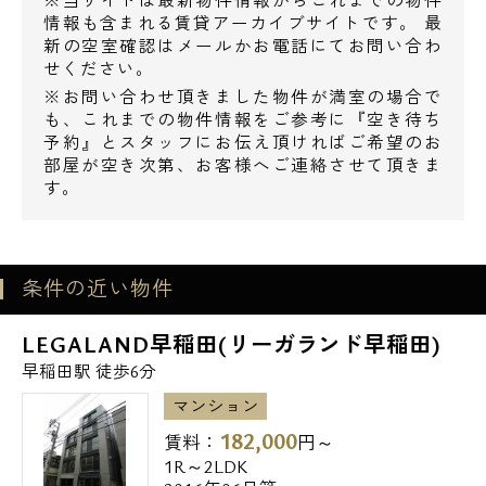
情報も含まれる賃貸アーカイブサイトです。 最
新の空室確認はメールかお電話にてお問い合わ
せください。
※お問い合わせ頂きました物件が満室の場合で
も、これまでの物件情報をご参考に『空き待ち
予約』とスタッフにお伝え頂ければご希望のお
部屋が空き次第、お客様へご連絡させて頂きま
す。
電話でお問い合わせ
0120-500-529
条件の近い物件
営業時間 10：00～18：00
LEGALAND早稲田(リーガランド早稲田)
早稲田駅 徒歩6分
メールでお問い合わせ
マンション
182,000
賃料：
円～
お問い合わせ
1R～2LDK