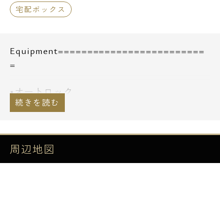
宅配ボックス
Equipment=========================
=
■オートロック
■エレベーター
■防犯カメラ
■専用ごみ置場
■TVモニター付インターホン
周辺地図
■フローリング
■システムキッチン、ガスコンロ
■シャンプードレッサー
■浴室乾燥機
■循環式追い焚き機能付バス