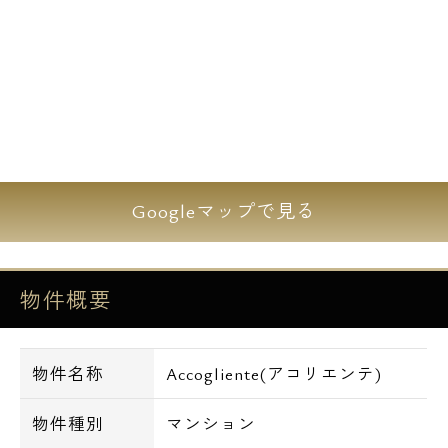
■温水洗浄暖房便座
■エアコン
■24時間換気システム
■BSアンテナ
■セイワBB(インターネット無料)
=================================
Googleマップで見る
■周辺環境■
サンクス・・・徒歩1分
物件概要
ファミリーマート、まいばすけっと・・・徒
歩2分
セブンイレブン、コモディイイダ・・・徒歩
物件名称
Accogliente(アコリエンテ)
4分
ローソンストア100・・・徒歩5分
物件種別
マンション