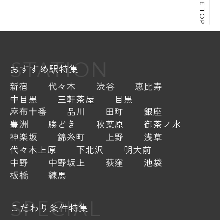
PAGE TOP
STATION
おすすめ駅特集
新宿
代々木
渋谷
恵比寿
中目黒
三軒茶屋
目黒
麻布十番
品川
田町
銀座
豊洲
勝どき
秋葉原
御茶ノ水
神楽坂
錦糸町
上野
浅草
代々木上原
下北沢
明大前
中野
中野坂上
荻窪
池袋
板橋
練馬
SPECIAL
こだわり条件特集