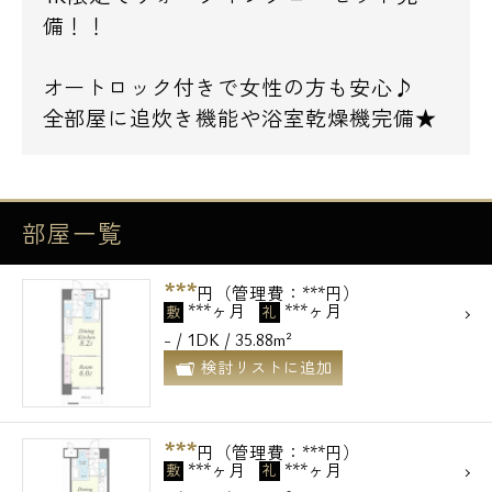
備！！
オートロック付きで女性の方も安心♪
全部屋に追炊き機能や浴室乾燥機完備★
部屋一覧
***
円（管理費：***円）
***ヶ月
***ヶ月
敷
礼
- / 1DK / 35.88m²
検討リストに追加
***
円（管理費：***円）
***ヶ月
***ヶ月
敷
礼