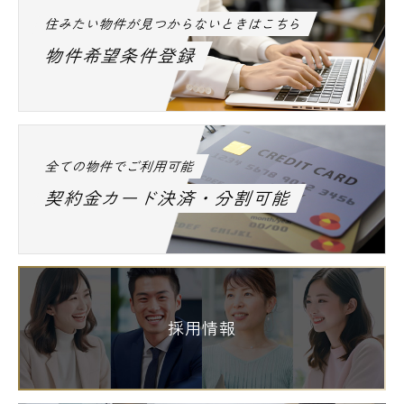
都営浅草線 戸越駅/徒歩1分
住みたい物件が見つからないときはこちら
東急池上線 戸越銀座駅/徒歩4分
物件希望条件登録
～品川区の高級賃貸マンション・デザイナー
ズマンション～
ザ・パークハビオ品川戸越の周辺物件やその
他のエリアも含めお気軽にエスアールホーム
全ての物件でご利用可能
までお問い合わせ下さい。
契約金カード決済・分割可能
採用情報