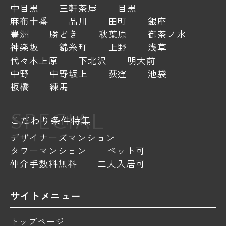
中目黒
三軒茶屋
目黒
麻布十番
品川
田町
銀座
豊洲
勝どき
秋葉原
御茶ノ水
神楽坂
錦糸町
上野
浅草
代々木上原
下北沢
明大前
中野
中野坂上
荻窪
池袋
板橋
練馬
SPECIAL
こだわり条件特集
デザイナーズマンション
タワーマンション
ペット可
仲介手数料無料
二人入居可
サイトメニュー
トップページ