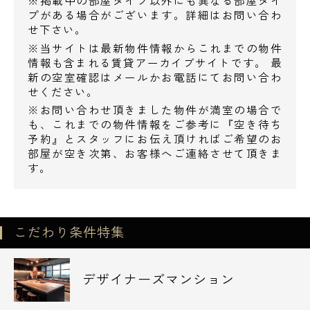
※掲載中の部屋タイプ以外にも異なる部屋タイ
月額：4,400円
プがある場合がございます。詳細はお問い合わ
せ下さい。
■駐輪場
※当サイトは最新物件情報からこれまでの物件
情報も含まれる賃貸アーカイブサイトです。 最
月額：330円
新の空室確認はメールかお電話にてお問い合わ
せください。
※お問い合わせ頂きました物件が満室の場合で
【ザ・パークハビオ品川戸越の周辺環境】
も、これまでの物件情報をご参考に『空き待ち
予約』とスタッフにお伝え頂ければご希望のお
○スーパー○
部屋が空き次第、お客様へご連絡させて頂きま
スーパーオオゼキ・・280m
す。
スーパー文化堂・・392m
オーケー・・406m
こだわり条件特集
○コンビニ○
ファミリーマート・・85m
デザイナーズマンション
ミニストップ・・203m
セブンイレブン・・225m