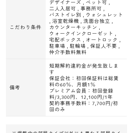
デザイナーズ
,
ペット可
,
■システムキッチン、ガスコンロ
二人入居可
,
事務所可
,
■追い焚き機能付バス
メールでお問い合わせ
バストイレ別
,
ウォシュレット
■浴室換気乾燥機
,
浴室乾燥機
,
洗面台独立
,
お問い合わせ
こだわり条件
カウンターキッチン
,
■ウォシュレット
ウォークインクローゼット
,
■独立洗面化粧台
宅配ボックス
,
オートロック
,
■バストイレ別
駐車場
,
駐輪場
,
保証人不要
,
仲介手数料無料
■エアコン
短期解約違約金が発生致しま
■BS・CS
す
保証会社：初回保証料は総賃
■CATV
料の60％、月額1％
■インターネット
備考
プレミアム会員：初回登録
料/3,300円、12,100円/1年
契約事務手数料：7,700円/初
■駐車場
回のみ
月額：44,000～47,500円
■ミニバイク置場