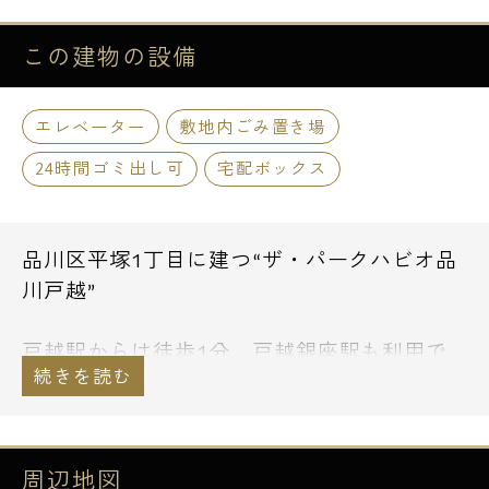
この建物の
設備
エレベーター
敷地内ごみ置き場
24時間ゴミ出し可
宅配ボックス
品川区平塚1丁目に建つ“ザ・パークハビオ品
川戸越”
戸越駅からは徒歩1分、戸越銀座駅も利用で
きます。
戸越銀座商店街も近く！約400店舗の軒を連
ね、生鮮三品を扱うお店も多く残っていま
す。
周辺地図