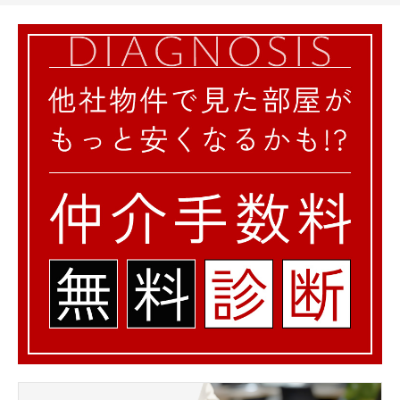
○郵便局・銀座○
品川平塚一郵便局・・196m
品川戸越郵便局 425m
さわやか信用金庫・・276m
東日本銀行・・422m
みずほ銀行・・434m
○図書館○
品川区立荏原図書館・・452m
○公園○
文庫の森・・511m
【ザ・パークハビオ品川戸越の交通】