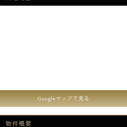
全長約1.3Kmとわたる関東有数の長さを誇る
商店街。
食べ歩きも楽しめます。
またスーパー「オオゼキ」、「オーケー」や
ドラッグストア、コンビニもありますのでお
仕事帰りのお買い物にも困りません。
文庫の森、戸越公園も近く休日のお散歩コー
スに。
Googleマップで見る
ペットは小型犬または猫の合計2匹まで可能
です。
物件概要
建物には不在時にも荷物の受け取りが可能な