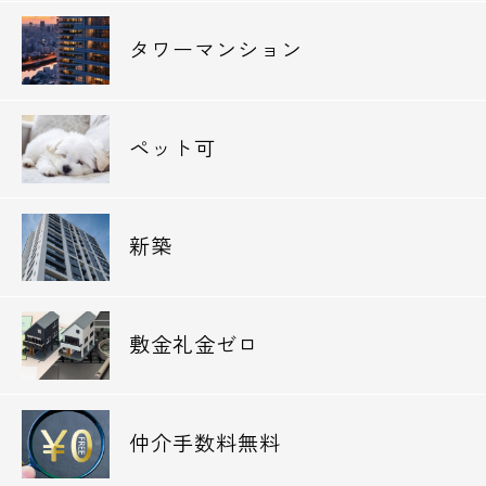
○ドラッグストア○
タワーマンション
サンドラッグ・・244m
ヘルスケアセイジョー・・425m
ドラッグストアスマイル・・469m
ペット可
○ホームセンター○
三栄の家具・・551m
新築
○レンタルビデオ○
ゲオ・・429m
敷金礼金ゼロ
○飲食店○
ほっともっと・・111m
ミスタードーナツ・・192m
仲介手数料無料
なか卯・・213m