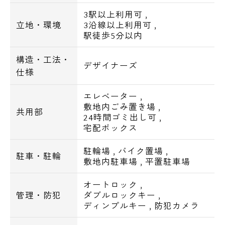
3駅以上利用可
,
エスアールホームでは仲介手数料最大無料！
立地・環境
3沿線以上利用可
,
初期費用をお持ちのクレジットカードで決済
駅徒歩5分以内
することが可能です。
構造・工法・
アメックス・JCB・VISA・マスター・
デザイナーズ
仕様
DISCOVERの利用が可能です。
エレベーター
,
敷地内ごみ置き場
,
共用部
24時間ゴミ出し可
,
【ザ・パークハビオ品川戸越の設備】
宅配ボックス
■オートロック
■防犯カメラ
駐輪場
,
バイク置場
,
駐車・駐輪
■宅配ボックス
敷地内駐車場
,
平置駐車場
電話でお問い合わせ
■エレベーター
オートロック
,
■ゴミ置き場
0120-500-529
管理・防犯
ダブルロックキー
,
ディンプルキー
,
防犯カメラ
営業時間 10：00～18：00
■TVモニター付インターホン