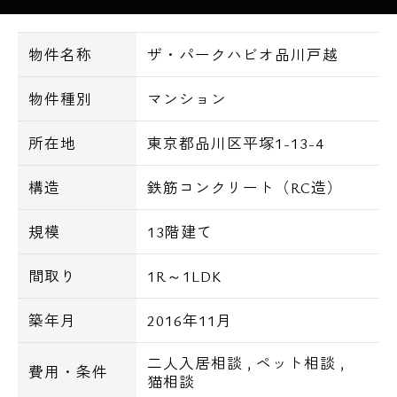
宅配ボックス、安心セキュリティーのオート
ロックと防犯カメラを完備。
物件名称
ザ・パークハビオ品川戸越
室内にはゆっくりとバスタイムを楽しめる追
物件種別
マンション
炊き機能付きお風呂、雨の日も気にせず洗濯
物が干せる浴室乾燥機、
所在地
東京都品川区平塚1-13-4
お料理も楽しめるシステムキッチンなど設備
構造
鉄筋コンクリート（RC造）
も充実。
規模
13階建て
1R・1LDKの間取りプランで単身者や2人入居
間取り
1R～1LDK
にオススメです。
築年月
2016年11月
ザ・パークハビオ品川戸越、是非お問い合わ
せくださいませ！！
二人入居相談
,
ペット相談
,
費用・条件
猫相談