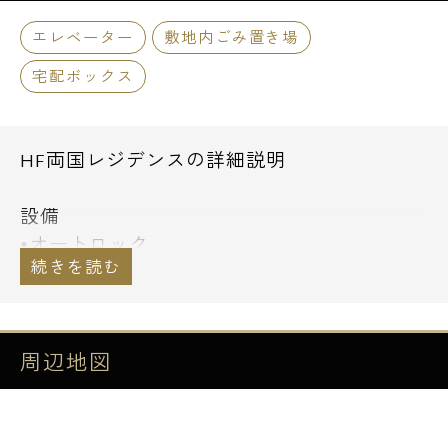
エレベーター
敷地内ごみ置き場
宅配ボックス
HF両国レジデンスの詳細説明
設備
■オートロック
■防犯カメラ
■宅配ボックス
■エレベーター
■TVモニター付きインターホン
周辺地図
■システムガスキッチン
■浴室換気乾燥機
■エアコン