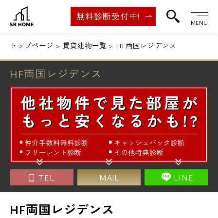
無料診断受付中!
MENU
トップページ
賃貸建物一覧
HF両国レジデンス
HF両国レジデンス
TEL
MAIL
LINE
HF両国レジデンス