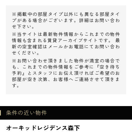
※掲載中の部屋タイプ以外にも異なる部屋タイ
プがある場合がございます。詳細はお問い合わ
せ下さい。
※当サイトは最新物件情報からこれまでの物件
情報も含まれる賃貸アーカイブサイトです。 最
新の空室確認はメールかお電話にてお問い合わ
せください。
※お問い合わせ頂きました物件が満室の場合で
も、これまでの物件情報をご参考に『空き待ち
電話でお問い合わせ
予約』とスタッフにお伝え頂ければご希望のお
部屋が空き次第、お客様へご連絡させて頂きま
す。
0120-500-529
営業時間 10：00～18：00
条件の近い物件
メールでお問い合わせ
オーキッドレジデンス森下