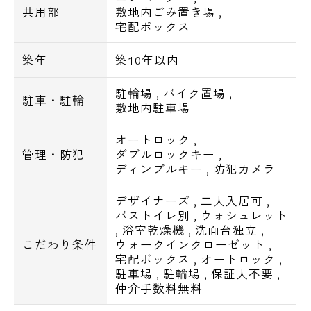
共用部
敷地内ごみ置き場
,
宅配ボックス
築年
築10年以内
駐輪場
,
バイク置場
,
駐車・駐輪
敷地内駐車場
オートロック
,
管理・防犯
ダブルロックキー
,
ディンプルキー
,
防犯カメラ
デザイナーズ
,
二人入居可
,
バストイレ別
,
ウォシュレット
,
浴室乾燥機
,
洗面台独立
,
こだわり条件
ウォークインクローゼット
,
宅配ボックス
,
オートロック
,
駐車場
,
駐輪場
,
保証人不要
,
仲介手数料無料