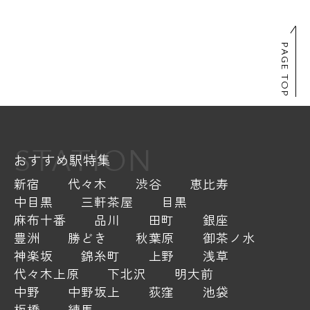
PAGE TOP
STATION
おすすめ駅特集
新宿
代々木
渋谷
恵比寿
中目黒
三軒茶屋
目黒
麻布十番
品川
田町
銀座
豊洲
勝どき
秋葉原
御茶ノ水
神楽坂
錦糸町
上野
浅草
代々木上原
下北沢
明大前
中野
中野坂上
荻窪
池袋
板橋
練馬