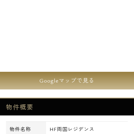
■フローリング
■独立洗面台
■室内洗濯機置場
■BT別
■シャワートイレ
■クローゼット
■追い焚き機能（1LDKのみ）
■BS/CS CATV
Googleマップで見る
駐車場：月額/35,000円～40,000円（税別）
バイク置場：月額/7,000円（税別）
駐輪場：初回登録料：3,000円（税別）
物件概要
周辺環境
物件名称
HF両国レジデンス
○ショッピングセンター○