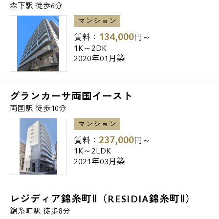
お問い合わせ
森下駅 徒歩6分
マンション
134,000
賃料：
円～
1K～2DK
2020年01月築
グランカーサ両国イースト
両国駅 徒歩10分
マンション
237,000
賃料：
円～
1K～2LDK
2021年03月築
レジディア錦糸町Ⅱ（RESIDIA錦糸町Ⅱ）
錦糸町駅 徒歩8分