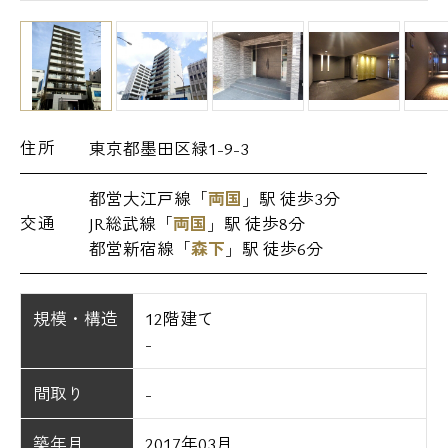
住所
東京都墨田区緑1-9-3
都営大江戸線「
両国
」駅 徒歩3分
交通
JR総武線「
両国
」駅 徒歩8分
都営新宿線「
森下
」駅 徒歩6分
規模・構造
12階建て
-
間取り
-
築年月
2017年03月