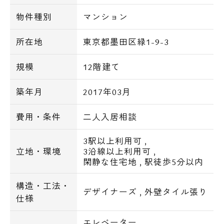
ジーンズメイトまで290m
物件種別
マンション
○スーパー○
マルエツプチまで115m
所在地
東京都墨田区緑1-9-3
まいばすけっとまで372m
○コンビニ○
規模
12階建て
ローソンストア100まで52m
築年月
2017年03月
ローソンまで119m
セブンイレブンまで235m
費用・条件
二人入居相談
○ドラッグストア○
薬ヒグチまで332m
3駅以上利用可
,
ドラッグセイムスまで478m
立地・環境
3沿線以上利用可
,
閑静な住宅地
,
駅徒歩5分以内
○飲食店○
吉野家まで165m
構造・工法・
オリジン弁当まで297m
デザイナーズ
,
外壁タイル張り
仕様
ジョナサンまで315m
エレベーター
,