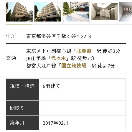
住所
東京都渋谷区千駄ヶ谷4-22-8
東京メトロ副都心線「
北参道
」駅 徒歩3分
交通
JR山手線「
代々木
」駅 徒歩7分
都営大江戸線「
国立競技場
」駅 徒歩7分
規模・構造
6階建て
-
間取り
-
築年月
2017年02月