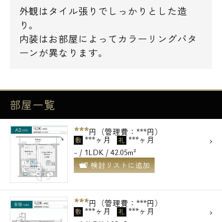
外観はタイル張りでしっかりとした造
り。
内装はお部屋によってカラーリングパタ
ーンが異なります。
部屋一覧
***
円（管理費：***円）
***ヶ月
***ヶ月
敷
礼
- / 1LDK / 42.05m²
検討リストに追加
***
円（管理費：***円）
***ヶ月
***ヶ月
敷
礼