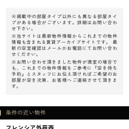
※掲載中の部屋タイプ以外にも異なる部屋タイ
プがある場合がございます。詳細はお問い合わ
せ下さい。
※当サイトは最新物件情報からこれまでの物件
情報も含まれる賃貸アーカイブサイトです。 最
新の空室確認はメールかお電話にてお問い合わ
せください。
※お問い合わせ頂きました物件が満室の場合で
も、これまでの物件情報をご参考に『空き待ち
電話でお問い合わせ
予約』とスタッフにお伝え頂ければご希望のお
部屋が空き次第、お客様へご連絡させて頂きま
0120-500-529
す。
営業時間 10：00～18：00
条件の近い物件
メールでお問い合わせ
フレンシア外苑西