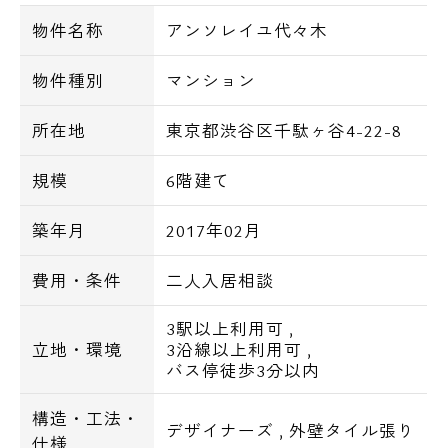
物件名称
アンソレイユ代々木
～共用設備～
オートロック、宅配ロッカー、防犯カメラ、
物件種別
マンション
エレベーター、ごみ置場
所在地
東京都渋谷区千駄ヶ谷4-22-8
～室内設備～
モニター付きインターホン、玄関ディンプル
規模
6階建て
キー、フローリング、システムキッチン、2
築年月
2017年02月
口ガスコンロ(3口は一部住戸のみ)、追焚バ
ス、浴室換気乾燥機、シャワートイレ
費用・条件
二人入居相談
3駅以上利用可
,
立地・環境
3沿線以上利用可
,
バス停徒歩3分以内
構造・工法・
デザイナーズ
,
外壁タイル張り
仕様