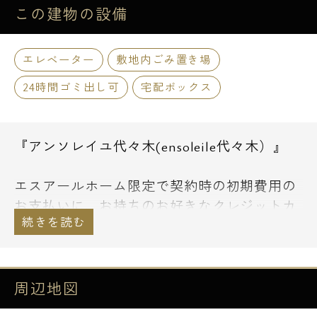
この建物の
設備
エレベーター
敷地内ごみ置き場
24時間ゴミ出し可
宅配ボックス
『アンソレイユ代々木(ensoleile代々木）』
エスアールホーム限定で契約時の初期費用の
お支払いに、お持ちのお好きなクレジットカ
ードでお支払い頂くことも可能です。
通常のショッピングと同様にお支払い回数等
もお選び下さい。
その他、諸条件等については、お気軽にご相
周辺地図
談下さい。