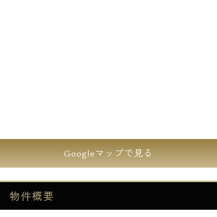
所在地：東京都渋谷区千駄ヶ谷4-22-8
構造・規模：鉄筋コンクリート造・地上6階
建
竣工：2017年2月
間取り：1R・1LDK
世代を問わずに人気の街、代々木。最寄り駅
の北参道駅からは徒歩3分、そのほかにもJR
代々木駅や千駄ヶ谷駅も利用可能なフレキシ
Googleマップで見る
ブルな立地に位置しております。
分譲マンションのようなどっしりとした印象
の外観、エントランスには防犯カメラもあ
物件概要
り、セキュリティ対策も施しております。