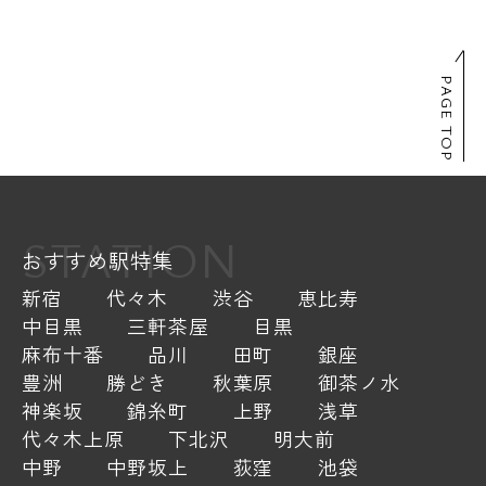
PAGE TOP
STATION
おすすめ駅特集
新宿
代々木
渋谷
恵比寿
中目黒
三軒茶屋
目黒
麻布十番
品川
田町
銀座
豊洲
勝どき
秋葉原
御茶ノ水
神楽坂
錦糸町
上野
浅草
代々木上原
下北沢
明大前
中野
中野坂上
荻窪
池袋