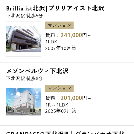
Brillia ist北沢|ブリリアイスト北沢
幼稚園・保育園
下北沢駅 徒歩5分
◆若竹保育園 101m
マンション
◆育成幼稚園 367m
241,000
賃料：
円～
◆笹塚第二保育園 437m
1LDK
2007年10月築
郵便局
◆世田谷北沢三郵便局 327m
メゾンベルヴィ下北沢
◆笹塚駅前郵便局 518m
下北沢駅 徒歩8分
◆渋谷笹塚郵便局 727m
マンション
201,000
賃料：
円～
図書館
1R～1LDK
◆渋谷区立笹塚図書館 498m
2025年09月築
銀行
◆東日本銀行東北沢支店 437m