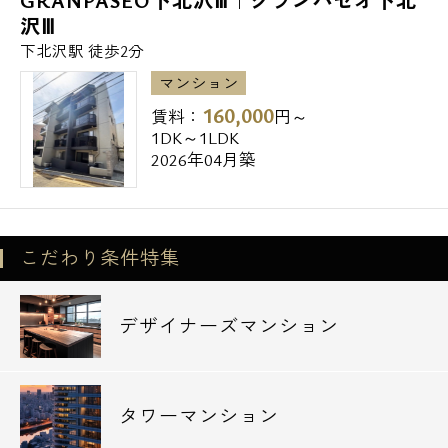
GRANPASEO下北沢Ⅲ｜グランパセオ下北
沢Ⅲ
◆三菱東京UFJ銀行笹塚支店 572m
下北沢駅 徒歩2分
◆みずほ銀行笹塚支店 609m
マンション
公園
160,000
賃料：
円～
◆玉川上水第二緑道 72m
1DK～1LDK
2026年04月築
◆代々木大山公園 481m
◆玉川上水緑道 714m
都内全域の高級賃貸、ペット可レジデンス、
こだわり条件特集
デザインマンションはエスアールホームにお
任せください★
デザイナーズマンション
他社様ご紹介物件でも仲介手数料の無料診断
も実施中です☆
お気軽にお問い合わせ下さいませ。
タワーマンション