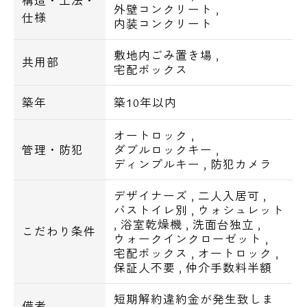
構造・工法・
外壁コンクリート
,
東京メトロ千代田線 / 代々木上原駅 歩12
仕様
内装コンクリート
分
敷地内ごみ置き場
,
京王線 / 笹塚駅 歩8分
共用部
宅配ボックス
小田急線 / 東北沢駅 歩7分
築年
築10年以内
【周辺環境】
ショッピングセンター
オートロック
,
管理・防犯
ダブルロックキー
,
◆ショッピングモールTWENTY ONE 496m
ディンプルキー
,
防犯カメラ
◆無印良品MUJI comフレンテ笹塚店 504m
◆フレンテ笹塚 506m
デザイナーズ
,
二人入居可
,
バストイレ別
,
ウォシュレット
,
浴室乾燥機
,
洗面台独立
,
スーパー
こだわり条件
ウォークインクローゼット
,
◆クイーンズ伊勢丹笹塚店 488m
宅配ボックス
,
オートロック
,
◆ナチュラルハウス笹塚店 505m
保証人不要
,
仲介手数料半額
◆ライフ笹塚店 599m
短期解約違約金が発生致しま
備考