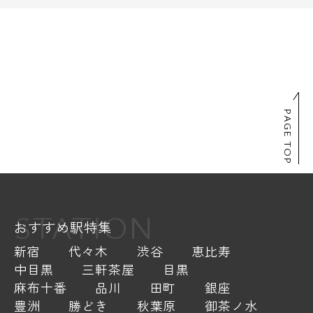
PAGE TOP
STATION
おすすめ駅特集
新宿
代々木
渋谷
恵比寿
中目黒
三軒茶屋
目黒
麻布十番
品川
田町
銀座
豊洲
勝どき
秋葉原
御茶ノ水