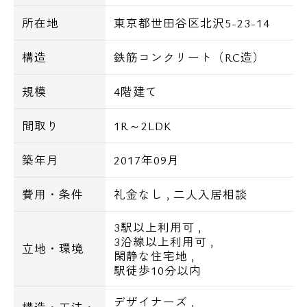
■バストイレ別
所在地
東京都世田谷区北沢5-23-14
■システムキッチン
■独立洗面台
構造
鉄筋コンクリート（RC造）
■浴室乾燥機
規模
4階建て
■24時間換気機能
■シャワートイレ
間取り
1R～2LDK
■オールフローリング
■クローゼット
築年月
2017年09月
■シューズボックス
■エアコン
費用・条件
礼金なし
,
二人入居相談
3駅以上利用可
,
■BS・CSアンテナ
3沿線以上利用可
,
■インターネット
立地・環境
閑静な住宅地
,
駅徒歩10分以内
デザイナーズ
,
【交通アクセス】