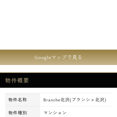
も最適です★
【建物詳細】
■デザイナーズ
■外観コンクリート打ちっ放し
Googleマップで見る
【設備詳細】
■オートロック
■ディンプルキー
物件概要
■ダブルロック
■宅配ロッカー
■防犯カメラ
物件名称
Branche北沢(ブランシェ北沢)
■モニター付インターホン
■敷地内ゴミ出し
物件種別
マンション