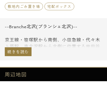
敷地内ごみ置き場
宅配ボックス
--Branche北沢(ブランシェ北沢)--
京王線・笹塚駅から南側、小田急線・代々木
上原駅、東北沢駅から北側に位置する世田谷
区北沢5丁目。
玉川上水第二緑道が広がる緑豊かな閑静な住
宅地。
笹塚駅前にはクイーンズ伊勢丹や紀伊国屋書
周辺地図
店など大型モールが立ち並び、観音通り商店
街から北沢五丁目商店街へ続くエリアに活気
溢れるお店が多数。
両線とも新宿駅にほど近く、都心とは思えな
いほどのんびりとしており、休日のお散歩に