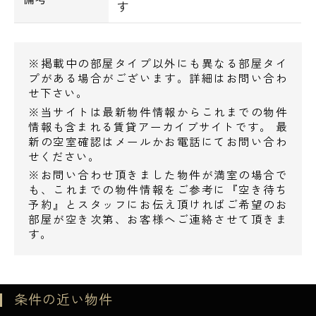
す
コンビニ
◆ローソン北沢五丁目店 133m
◆ファミリーマート世田谷北沢四丁目店 198m
※掲載中の部屋タイプ以外にも異なる部屋タイ
◆ローソン東北沢駅前店 440m
プがある場合がございます。詳細はお問い合わ
せ下さい。
※当サイトは最新物件情報からこれまでの物件
ドラッグストア
情報も含まれる賃貸アーカイブサイトです。 最
◆サンドラッグ笹塚南口店 454m
新の空室確認はメールかお電話にてお問い合わ
◆ミネドラッグフレンテ笹塚店 500m
せください。
◆コクミンドラッグ笹塚駅店 565m
※お問い合わせ頂きました物件が満室の場合で
も、これまでの物件情報をご参考に『空き待ち
電話でお問い合わせ
予約』とスタッフにお伝え頂ければご希望のお
ホームセンター
部屋が空き次第、お客様へご連絡させて頂きま
◆ニトリデコホーム笹塚駅前店 489m
す。
0120-500-529
レンタルビデオ
営業時間 10：00～18：00
◆TSUTAYA笹塚店 404m
条件の近い物件