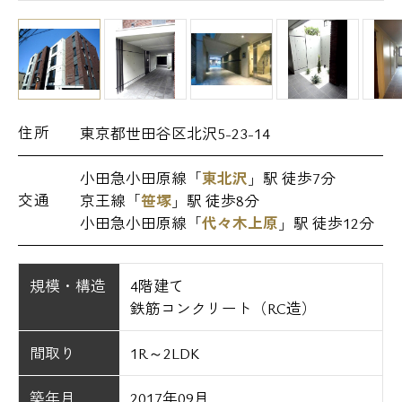
住所
東京都世田谷区北沢5-23-14
小田急小田原線「
東北沢
」駅 徒歩7分
交通
京王線「
笹塚
」駅 徒歩8分
小田急小田原線「
代々木上原
」駅 徒歩12分
規模・構造
4階建て
鉄筋コンクリート（RC造）
間取り
1R～2LDK
築年月
2017年09月