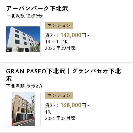
メールでお問い合わせ
飲食店
アーバンパーク下北沢
お問い合わせ
◆中華食堂日高屋笹塚観音通店 440m
下北沢駅 徒歩9分
◆サイゼリヤ笹塚駅前店 490m
マンション
◆大戸屋ごはん処笹塚駅前店 490m
143,000
賃料：
円～
1R～1LDK
2023年09月築
高校・高専
◆私立下北沢成徳高校 730m
GRAN PASEO下北沢｜グランパセオ下北
中学校
沢
◆世田谷区立北沢中学校 319m
下北沢駅 徒歩8分
◆渋谷区立上原中学校 640m
マンション
◆私立下北沢成徳中学校 730m
168,000
賃料：
円～
1R
小学校
2025年02月築
◆世田谷区立北沢小学校 196m
◆渋谷区立笹塚小学校 728m