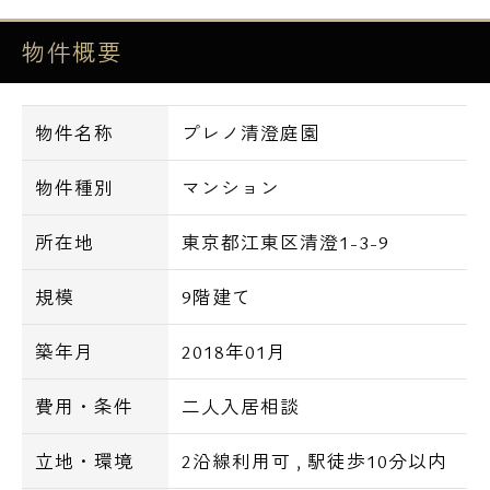
物件概要
■オートロック
■防犯カメラ
■エレベーター
物件名称
プレノ清澄庭園
■宅配ボックス
■内廊下設計
物件種別
マンション
■TVモニター付きインターホン
所在地
東京都江東区清澄1-3-9
■フローリング
■クローゼット
規模
9階建て
■独立洗面台
築年月
2018年01月
■バストイレ別
■室内洗濯機置場
費用・条件
二人入居相談
■システムガスキッチン2口（グリル付き）
■浴室乾燥機
立地・環境
2沿線利用可
,
駅徒歩10分以内
■追焚機能