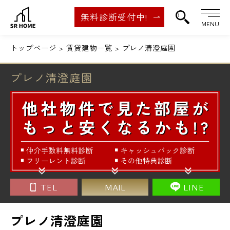
無料診断受付中!
MENU
トップページ
賃貸建物一覧
プレノ清澄庭園
プレノ清澄庭園
TEL
MAIL
LINE
プレノ清澄庭園