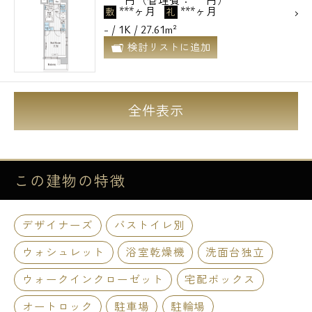
円（管理費：***円）
***ヶ月
***ヶ月
敷
礼
- / 1K / 27.61m²
検討リストに追加
全件表示
この建物の
特徴
デザイナーズ
バストイレ別
ウォシュレット
浴室乾燥機
洗面台独立
ウォークインクローゼット
宅配ボックス
オートロック
駐車場
駐輪場