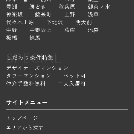
豊洲
勝どき
秋葉原
御茶ノ水
神楽坂
錦糸町
上野
浅草
代々木上原
下北沢
明大前
中野
中野坂上
荻窪
池袋
板橋
練馬
SPECIAL
こだわり条件特集
デザイナーズマンション
タワーマンション
ペット可
仲介手数料無料
二人入居可
サイトメニュー
トップページ
エリアから探す