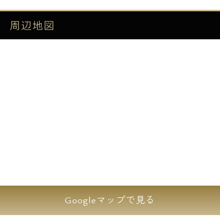
好です！
1K・1DKタイプの多種多様なルームプランを
周辺地図
ご用意しており単身者はもちろん二人入居も
ご相談可能で御座います。
26m²以上の1Kタイプでゆとりある広さを確
保しておりさらに最新の充実した設備が整っ
ておりストレスのない快適な暮らしをサポー
トしてくれます。
高級感溢れるエントランスには入居者の暮ら
しを守るオートロックや防犯カメラ、訪問者
を確認できるTVモニター付きインターホン完
備で防犯セキュリティも充実しております。
清澄白河エリアで新居をお探しの方にオスス
メの物件で御座います。
Googleマップで見る
設備