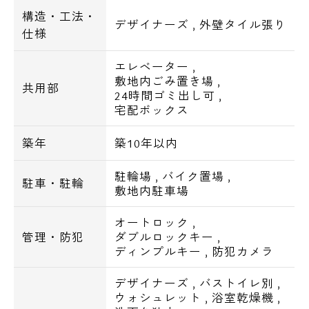
■温水洗浄便座等
構造・工法・
デザイナーズ
,
外壁タイル張り
■エアコン
仕様
エレベーター
,
■インターネット対応
敷地内ごみ置き場
,
共用部
■BS/CS対応
24時間ゴミ出し可
,
宅配ボックス
■駐輪場：1台無料
築年
築10年以内
■交通アクセス
駐輪場
,
バイク置場
,
駐車・駐輪
都営大江戸線 清澄白河 / 徒歩7分
敷地内駐車場
半蔵門線 清澄白河 / 徒歩7分
オートロック
,
管理・防犯
ダブルロックキー
,
■周辺環境
ディンプルキー
,
防犯カメラ
スーパー
まいばすけっと清洲橋西店 334m
デザイナーズ
,
バストイレ別
,
ウォシュレット
,
浴室乾燥機
,
アブアブ赤札堂清澄店 490m