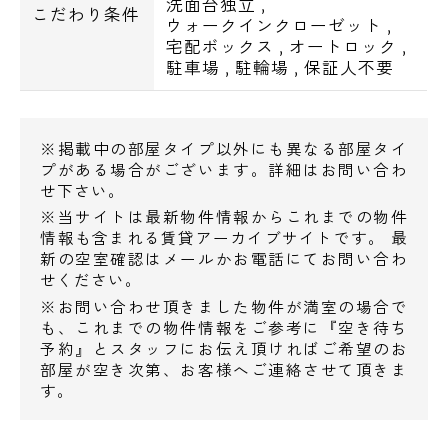
洗面台独立
,
こだわり条件
アコレ江東常盤店 526m
ウォークインクローゼット
,
宅配ボックス
,
オートロック
,
駐車場
,
駐輪場
,
保証人不要
コンビニ
セブンイレブン江東佐賀2丁目店 267m
ローソン清澄三丁目店 375m
※掲載中の部屋タイプ以外にも異なる部屋タイ
スリーエフ日本橋中洲店 389m
プがある場合がございます。詳細はお問い合わ
せ下さい。
ドラッグストア
※当サイトは最新物件情報からこれまでの物件
情報も含まれる賃貸アーカイブサイトです。 最
ヘルスケアセイジョー清澄白河店 481m
新の空室確認はメールかお電話にてお問い合わ
トモズトルナーレ浜町店 604m
せください。
電話でお問い合わせ
※お問い合わせ頂きました物件が満室の場合で
ホームセンター
も、これまでの物件情報をご参考に『空き待ち
予約』とスタッフにお伝え頂ければご希望のお
ホームセンターコーナン江東深川店460m
0120-500-529
部屋が空き次第、お客様へご連絡させて頂きま
す。
営業時間 10：00～18：00
飲食店
デニーズ清澄店 279m