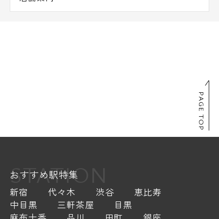
PAGE TOP
STATION
おすすめ駅特集
新宿
代々木
渋谷
恵比寿
中目黒
三軒茶屋
目黒
麻布十番
品川
田町
銀座