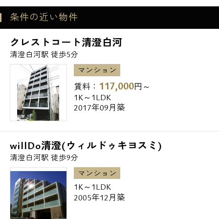
キッチンオリジン清澄店 435m
メールでお問い合わせ
条件の近い物件
九州筑豊ラーメン山小屋清澄白河店 472m
お問い合わせ
クレストコート清澄白河
エスアールホームでは都内デザイナーズマン
清澄白河駅 徒歩5分
ション多数
マンション
お取り扱いしておりますのでお気軽にご相談
117,000
賃料：
円～
下さいませ
1K～1LDK
2017年09月築
willDo清澄(ウィルドゥキヨスミ)
清澄白河駅 徒歩9分
マンション
1K～1LDK
2005年12月築