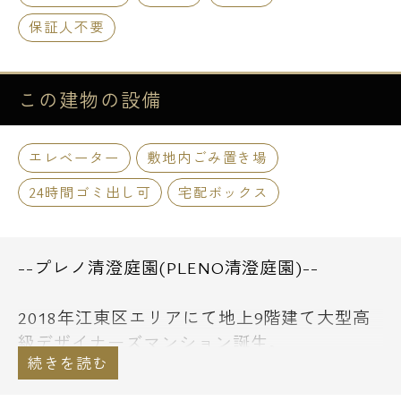
保証人不要
この建物の
設備
エレベーター
敷地内ごみ置き場
24時間ゴミ出し可
宅配ボックス
--プレノ清澄庭園(PLENO清澄庭園)--
2018年江東区エリアにて地上9階建て大型高
級デザイナーズマンション誕生。
大江戸線・半蔵門線「清澄白河駅」から徒歩
7分の立地に2路線利用可能で交通アクセス良