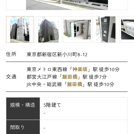
住所
東京都新宿区新小川町8-12
東京メトロ東西線「
神楽坂
」駅 徒歩10分
交通
都営大江戸線「
飯田橋
」駅 徒歩7分
JR中央・総武線「
飯田橋
」駅 徒歩10分
規模・構造
5階建て
-
間取り
-