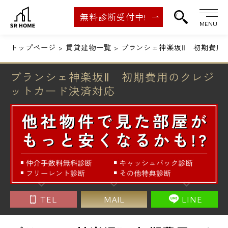
無料診断受付中!
MENU
トップページ
賃貸建物一覧
ブランシェ神楽坂Ⅱ 初期費用
ブランシェ神楽坂Ⅱ 初期費用のクレジ
ットカード決済対応
TEL
MAIL
LINE