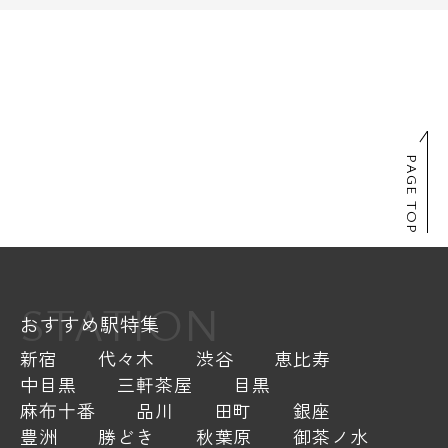
PAGE TOP
STATION
おすすめ駅特集
新宿
代々木
渋谷
恵比寿
中目黒
三軒茶屋
目黒
麻布十番
品川
田町
銀座
豊洲
勝どき
秋葉原
御茶ノ水