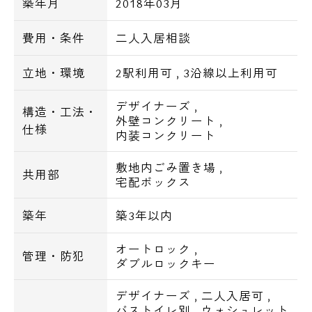
築年月
2018年03月
きインターホン、フローリング、ガスコンロ
2口、システムキッチン、浴室換気乾燥機、
費用・条件
二人入居相談
シャワートイレ、ライティングレール式スポ
ットライト、エアコン
立地・環境
2駅利用可
,
3沿線以上利用可
CATV、インターネット光対応
デザイナーズ
,
構造・工法・
外壁コンクリート
,
仕様
【周辺施設】
内装コンクリート
▼スーパー
敷地内ごみ置き場
,
まいばすけっと東五軒町店･･･183m
共用部
宅配ボックス
まいばすけっと西五軒町店･･･324m
マルエツプチ水道小桜店･･･390m
築年
築3年以内
▼コンビニ
ファミリーマート新宿新小川町店･･･179m
オートロック
,
管理・防犯
ダブルロックキー
セブンイレブン新宿東五軒町店･･･206m
ローソン新小川町店･･･215m
デザイナーズ
,
二人入居可
,
▼ドラッグストア
バストイレ別
,
ウォシュレット