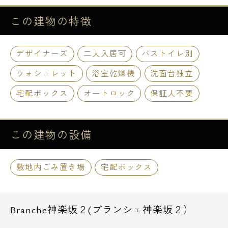
この建物の
特徴
デザイナーズ
二人入居可
バストイレ別
ウォシュレット
浴室乾燥機
洗面台独立
宅配ボックス
オートロック
保証人不要
この建物の
設備
敷地内ごみ置き場
宅配ボックス
Branche神楽坂２(ブランシェ神楽坂２）