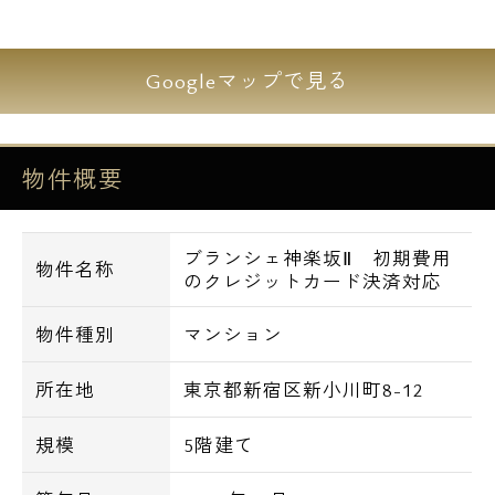
【物件概要】
名 称 ブランシェ神楽坂Ⅱ（Branche
Googleマップで見る
神楽坂Ⅱ）
所 在 地 東京都新宿区新小川町8
構造・規模 鉄筋コンクリート造・地上5
物件概要
階建
完 成 2018年3月
総 戸 数 14戸
ブランシェ神楽坂Ⅱ 初期費用
駐 輪 場 無し
物件名称
のクレジットカード決済対応
※自転車置場、エレベーターは御座いませ
物件種別
マンション
ん。
所在地
東京都新宿区新小川町8-12
【設備】
規模
5階建て
オートロック、宅配ボックス、専用ゴミ置場
玄関ディンプルキーWロック、TVモニター付