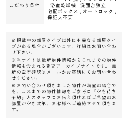
こだわり条件
,
浴室乾燥機
,
洗面台独立
,
くすりセイジョー神楽坂店･･･492m
宅配ボックス
,
オートロック
,
ココカラファイン神楽坂上店･･･511m
保証人不要
くすりの福太郎神楽坂店･･･524m
▼郵便局
飯田橋駅東口郵便局･･･423m
※掲載中の部屋タイプ以外にも異なる部屋タイ
新宿神楽坂郵便局･･･497m
プがある場合がございます。詳細はお問い合わ
せ下さい。
▼銀行
※当サイトは最新物件情報からこれまでの物件
巣鴨信用金庫水道支店･･･307m
情報も含まれる賃貸アーカイブサイトです。 最
西武信用金庫飯田橋支店･･･427m
新の空室確認はメールかお電話にてお問い合わ
みずほ銀行飯田橋支店･･･466m
せください。
※お問い合わせ頂きました物件が満室の場合で
も、これまでの物件情報をご参考に『空き待ち
予約』とスタッフにお伝え頂ければご希望のお
部屋が空き次第、お客様へご連絡させて頂きま
す。