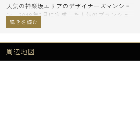
人気の神楽坂エリアのデザイナーズマンショ
ン、2018年3月に完成した人気のブランシェ
シリーズ。
山手線内のターミナル駅、飯田橋駅まで徒歩
7分。JRをはじめ、メトロや都営などの地下
鉄も複数乗り入れており、あらゆる駅へのア
周辺地図
クセスが良い場所です。
地上5階建ての外観はコンクリート打ち放し
となっており、スタイリッシュな外観です。
最上階は4～5階部分のメゾネット住戸となっ
ております。
間取りは1Rタイプから2DKまでの複数のプラ
ンがあります。