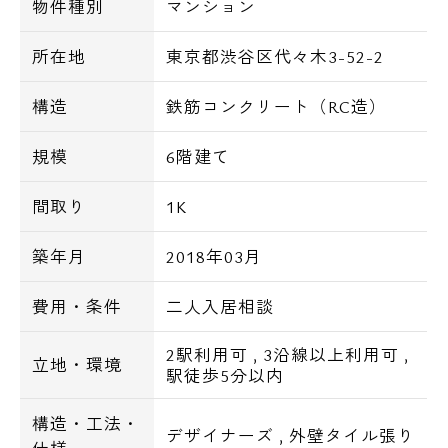
物件種別
マンション
当マンションはWi-Fiが無料ですので、入居
後すぐにご利用頂けます。
所在地
東京都渋谷区代々木3-52-2
構造
鉄筋コンクリート（RC造）
【物件概要】
規模
6階建て
物件名 リージア代々木ウエスト
所在地 東京都渋谷区代々木3-52-2
間取り
1K
構造･規模 鉄筋コンクリート造・地上6階建
完成 2018年3月
築年月
2018年03月
総戸数 26戸
間取り 1K・2LDK
費用・条件
二人入居相談
駐車場 お問い合わせ下さい。
2駅利用可
,
3沿線以上利用可
,
立地・環境
駅徒歩5分以内
～設備～
エレベーター
構造・工法・
デザイナーズ
,
外壁タイル張り
メールボッス