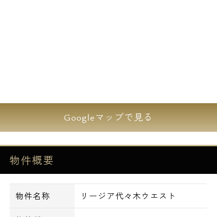
その他、諸条件等については、お気軽にご相
談下さい。
渋谷区代々木３丁目に位置する築浅デザイナ
ーズマンション。最寄の南新宿駅まで徒歩5
分の好立地、その他にも複数の駅と路線が利
用できる『アクティブ』な立地です。
Googleマップで見る
単身用の１Ｋは洋室が8.3～9.2帖と広めの造
りになっており、7帖ほどでは狭いと感じる
方にオススメです。
物件概要
角部屋の２LDKは柱の無いスッキリとした間
取りで、3口コンロのカウンターキッチンに
なっております。広めのシューズボックスや
物件名称
リージア代々木ウエスト
3基完備のエアコンもご好評です。