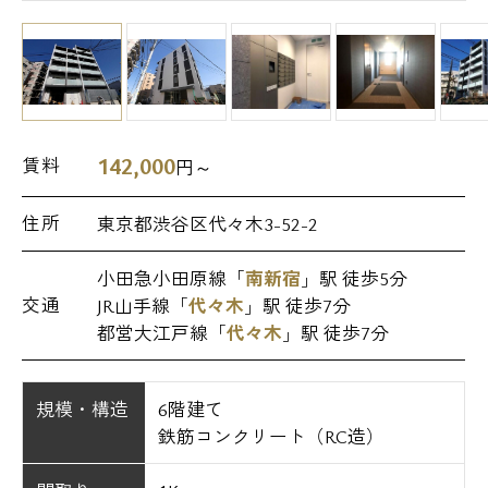
142,000
賃料
円～
住所
東京都渋谷区代々木3-52-2
小田急小田原線「
南新宿
」駅 徒歩5分
交通
JR山手線「
代々木
」駅 徒歩7分
都営大江戸線「
代々木
」駅 徒歩7分
規模・構造
6階建て
鉄筋コンクリート（RC造）