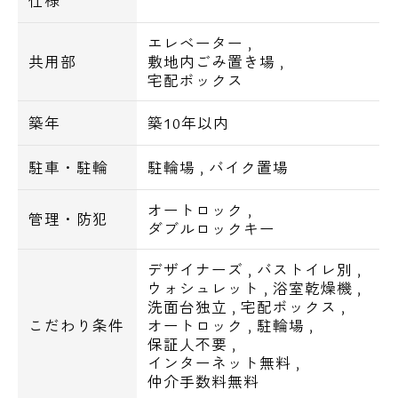
仕様
宅配ボックス
ごみ置場
エレベーター
,
共用部
敷地内ごみ置き場
,
オートロック
宅配ボックス
TVモニター付インターホン
エアコン
築年
築10年以内
温水洗浄便座
浴室乾燥機
駐車・駐輪
駐輪場
,
バイク置場
BS・CS
オートロック
,
インターネット(無料)
管理・防犯
ダブルロックキー
～周辺施設～
デザイナーズ
,
バストイレ別
,
ウォシュレット
,
浴室乾燥機
,
■コンビニ・飲食
洗面台独立
,
宅配ボックス
,
ローソン：代々木一丁目店まで156m
こだわり条件
オートロック
,
駐輪場
,
ローソン：代々木三丁目店まで264m
保証人不要
,
インターネット無料
,
ローソン：代々木西参道店まで302m
仲介手数料無料
miniピアゴ：miniピアゴ代々木1丁目店まで