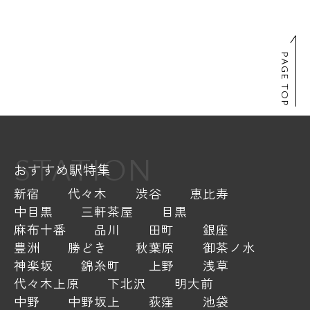
PAGE TOP
STATION
おすすめ駅特集
新宿
代々木
渋谷
恵比寿
中目黒
三軒茶屋
目黒
麻布十番
品川
田町
銀座
豊洲
勝どき
秋葉原
御茶ノ水
神楽坂
錦糸町
上野
浅草
代々木上原
下北沢
明大前
中野
中野坂上
荻窪
池袋