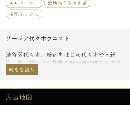
エレベーター
敷地内ごみ置き場
宅配ボックス
リージア代々木ウエスト
渋谷区代々木、新宿をはじめ代々木や南新
宿、参宮橋などの複数の駅が徒歩圏内のアク
セス良好物件、高級賃貸マンションのご紹介
です。
契約時の初期費用のお支払いに、お持ちのク
周辺地図
レジットカードでお支払い頂くことも可能で
す。
通常のショッピングと同様にお支払い回数等
もお選び下さい。