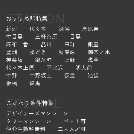
STATION
おすすめ駅特集
新宿
代々木
渋谷
恵比寿
中目黒
三軒茶屋
目黒
麻布十番
品川
田町
銀座
豊洲
勝どき
秋葉原
御茶ノ水
神楽坂
錦糸町
上野
浅草
代々木上原
下北沢
明大前
中野
中野坂上
荻窪
池袋
板橋
練馬
SPECIAL
こだわり条件特集
デザイナーズマンション
タワーマンション
ペット可
仲介手数料無料
二人入居可