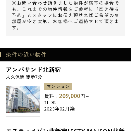
ＴＶモニター付きインターホン、カードキー
※お問い合わせ頂きました物件が満室の場合で
システム、シャッター付雨戸、防犯合わせガ
も、これまでの物件情報をご参考に『空き待ち
予約』とスタッフにお伝え頂ければご希望のお
ラス
部屋が空き次第、お客様へご連絡させて頂きま
フローリング、システムキッチン、ガスコン
す。
ロ２口、浴室換気乾燥機、追焚バスシステ
ム、シャワートイレ、シャンプードレッサー
電話でお問い合わせ
BSアンテナ設置済み、インターネット無料
条件の近い物件
(指定プロバイダ使用時のみ)
0120-500-529
アンパサンド北新宿
～周辺施設～
営業時間 10：00～18：00
大久保駅 徒歩7分
▼スーパー
マンション
まいばすけっと → 287m
メールでお問い合わせ
209,000
賃料：
円～
いなげや → 365m
1LDK
Olympic → 413m
お問い合わせ
2023年02月築
▼コンビニ
ミニストップ → 110m