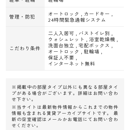
ターキッチンのお部屋などが特に人気です。
オートロック
,
カードキー
,
追焚オートバスや浴室換気乾燥機など、室内
管理・防犯
24時間緊急通報システム
設備ももちろん充実です。
二人入居可
,
バストイレ別
,
ウォシュレット
,
浴室乾燥機
,
■当物件は、敷金礼金更新料がゼロになる
洗面台独立
,
宅配ボックス
,
こだわり条件
『オール０プラン』も御座います。
オートロック
,
駐輪場
,
家賃設定が変わる為、詳しくは担当者までお
保証人不要
,
インターネット無料
問い合わせ下さい。
※掲載中の部屋タイプ以外にも異なる部屋タイ
～共用部 Equipment～
プがある場合がございます。詳細はお問い合わ
セコムセキュリティシステム、オートロッ
せ下さい。
ク、宅配ボックス、ゴミステーション
※当サイトは最新物件情報からこれまでの物件
情報も含まれる賃貸アーカイブサイトです。 最
新の空室確認はメールかお電話にてお問い合わ
～室内 Equipment～
せください。