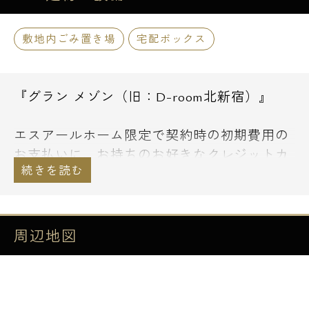
敷地内ごみ置き場
宅配ボックス
『グラン メゾン（旧：D-room北新宿）』
エスアールホーム限定で契約時の初期費用の
お支払いに、お持ちのお好きなクレジットカ
ードでお支払い頂くことも可能です。
通常のショッピングと同様にお支払い回数等
もお選び下さい。
その他、諸条件等については、お気軽にご相
周辺地図
談下さい。
～物件概要～