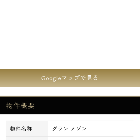
所在地：東京都北新宿1-15-12
構造・規模：鉄骨造・地上4階建
総戸数：8戸
竣工：2018年7月12日
間取り：1LDK
駐車場 無
新宿区北新宿、都心の喧騒から少し離れた住
宅街です。
Googleマップで見る
2018年7月に完成のセコム・セキュリティ導
入マンション、『グラン メゾン』のご紹介で
す。
物件概要
新宿駅が徒歩圏内の立地で終電を逃してしま
っても安心の立地です。
物件名称
グラン メゾン
周辺にはコンビニや100円ストアなど、日頃