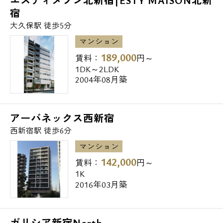
ファミリーマート → 137m
エスティメゾン北新宿|ESTY MAISON北新
宿
ローソンストア100 → 382m
大久保駅 徒歩5分
▼ドラッグストア
ドラッグセガミ北新宿店 → 364m
マンション
スギ薬局北新宿3丁目店 → 432m
189,000
賃料：
円～
1DK～2LDK
サンドラッグ小滝橋店 → 435m
2004年08月築
▼レンタルビデオ
ゲオ北新宿店 → 431m
ゲオ小滝橋店 → 443m
アーバネックス西新宿
▼郵便局、銀行
西新宿駅 徒歩6分
新宿百人町郵便局 → 298m
マンション
西武信用金庫東中野支店 → 573m
142,000
賃料：
円～
1K
2016年03月築
ガリシア新宿North