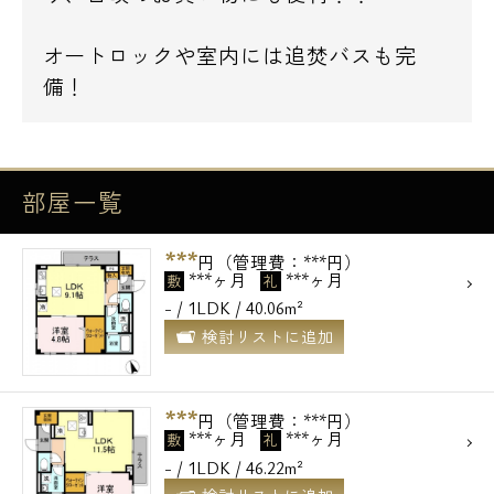
オートロックや室内には追焚バスも完
備！
部屋一覧
***
円（管理費：***円）
***ヶ月
***ヶ月
敷
礼
- / 1LDK / 40.06m²
検討リストに追加
***
円（管理費：***円）
***ヶ月
***ヶ月
敷
礼
- / 1LDK / 46.22m²