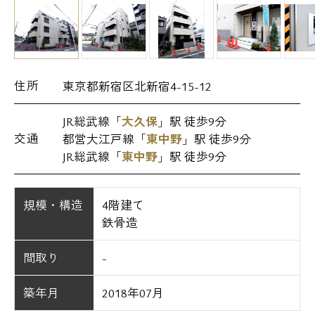
住所
東京都新宿区北新宿4-15-12
JR総武線「
大久保
」駅 徒歩9分
交通
都営大江戸線「
東中野
」駅 徒歩9分
JR総武線「
東中野
」駅 徒歩9分
規模・構造
4階建て
鉄骨造
間取り
-
築年月
2018年07月