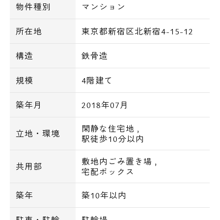
に買い物に便利なショップが有り、東中野駅
物件種別
マンション
前には大型スーパーや商店街もあります。
所在地
東京都新宿区北新宿4-15-12
当マンションには、セコム・セキュリティが
完備しており、夜間や不在時にも安心できる
構造
鉄骨造
住まいになっております。
規模
4階建て
地上4階建てでエレベーターはありません
が、家賃設定は非常に低い価格帯となってお
築年月
2018年07月
ります。
インターネット利用料も月々無料の為、毎月
閑静な住宅地
,
立地・環境
の費用も非常に経済的です。
駅徒歩10分以内
敷地内ごみ置き場
,
間取りは全タイプ1LDKとなり、全タイプ角
共用部
宅配ボックス
部屋で３面採光の明るい室内です。
ウォークインクロゼット付きの間取りタイプ
築年
築10年以内
や、２面バルコニー、使い勝手の良いカウン
駐車・駐輪
駐輪場