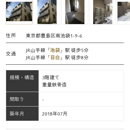
住所
東京都豊島区南池袋1-9-6
JR山手線「
池袋
」駅 徒歩5分
交通
JR山手線「
目白
」駅 徒歩8分
規模・構造
3階建て
重量鉄骨造
間取り
-
築年月
2018年07月