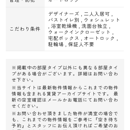
◆miniピアゴ南池袋1丁目店 57m
◆肉のハナマサ池袋店 102m
デザイナーズ
,
二人入居可
,
◆クイーンズ伊勢丹目白店 413m
バストイレ別
,
ウォシュレット
,
浴室乾燥機
,
洗面台独立
,
こだわり条件
ウォークインクローゼット
,
コンビニ
宅配ボックス
,
オートロック
,
◆セブンイレブン 169m
駐輪場
,
保証人不要
◆ローソンストア100 169m
ドラッグストア
※掲載中の部屋タイプ以外にも異なる部屋タイ
◆調剤薬局ツルハドラッグ 101m
プがある場合がございます。詳細はお問い合わ
せ下さい。
◆マツモトキヨシ南池袋店 294m
※当サイトは最新物件情報からこれまでの物件
◆アインズ＆トルペ池袋西武店 424m
情報も含まれる賃貸アーカイブサイトです。 最
新の空室確認はメールかお電話にてお問い合わ
飲食店
せください。
※お問い合わせ頂きました物件が満室の場合で
◆ラーメン福や 63m
も、これまでの物件情報をご参考に『空き待ち
◆カフェ・ベローチェ南池袋一丁目店 96m
予約』とスタッフにお伝え頂ければご希望のお