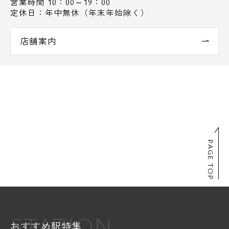
営業時間 10：00～19：00
定休日：年中無休（年末年始除く）
店舗案内
PAGE TOP
STATION
おすすめ駅特集