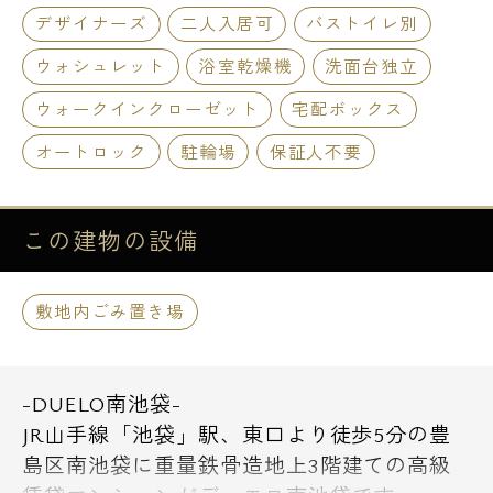
デザイナーズ
二人入居可
バストイレ別
ウォシュレット
浴室乾燥機
洗面台独立
ウォークインクローゼット
宅配ボックス
オートロック
駐輪場
保証人不要
この建物の
設備
敷地内ごみ置き場
-DUELO南池袋-
JR山手線「池袋」駅、東口より徒歩5分の豊
島区南池袋に重量鉄骨造地上3階建ての高級