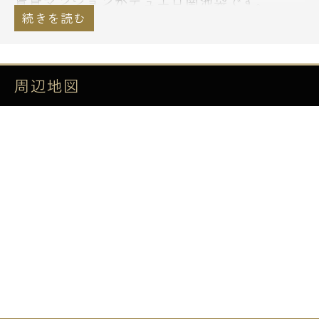
賃貸マンションがデュエロ南池袋です。
単身者向け1Kから2入居可能な1LDKまで総戸
数12戸のこだわりのハイグレードレジデンス
です。
周辺地図
豊島区南池袋は池袋駅東側に位置し閑静な住
宅街が広がるエリアでJR山手線「池袋」「目
白」2駅が利用できる交通アクセスも良好な
エリアです。
周辺にはスーパー「」やコンビニ「」等も有
り生活環境も良好です♪
【設備詳細】
■オートロック