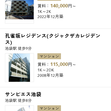
140,000
賃料：
円～
1K～2K
2022年12月築
孔雀坂レジデンス(クジャクザカレジデン
ス)
池袋駅 徒歩9分
マンション
115,000
賃料：
円～
1K～2DK
2008年12月築
サンピエス池袋
池袋駅 徒歩8分
マンション