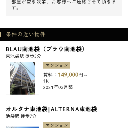
◆カフェ・ド・クリエプラス南池袋店 249m
部屋が空き次第、お客様へご連絡させて頂きま
す。
郵便局
◆南池袋郵便局 378m
条件の近い物件
電話でお問い合わせ
銀行
BLAU南池袋（ブラウ南池袋）
◆西京信用金庫雑司が谷支店 215m
0120-500-529
東池袋駅 徒歩3分
◆SMBC信託銀行池袋支店 377m
営業時間 10：00～18：00
マンション
豊島区の新築・高級賃貸マンションは当社エ
149,000
賃料：
円～
スアールホームにお任せ下さい。
1K
メールでお問い合わせ
2021年03月築
お問い合わせ
また「仲介手数料無料診断」や初期費用をお
手持ちの「クレジットカード」にてお支払い
オルタナ東池袋|ALTERNA東池袋
頂けますのでお気軽にお問い合わせ下さいま
池袋駅 徒歩7分
せ。
マンション