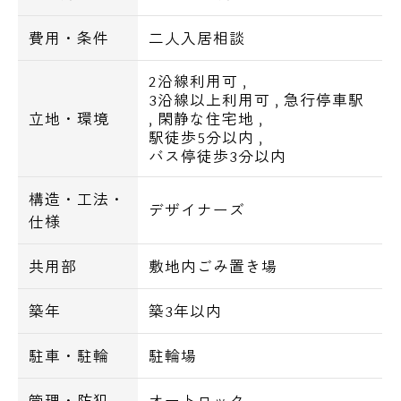
■エアコン
■バルコニー
費用・条件
二人入居相談
■BS/CS
2沿線利用可
,
3沿線以上利用可
,
急行停車駅
■光インターネット対応
立地・環境
,
閑静な住宅地
,
駅徒歩5分以内
,
■駐輪場：月額100円
バス停徒歩3分以内
※台数に制限がある為、空き状況等はご確認
構造・工法・
下さい。
デザイナーズ
仕様
【交通アクセス】
共用部
敷地内ごみ置き場
JR山手線『池袋』駅徒歩5分
『目白』駅徒歩8分
築年
築3年以内
【周辺環境】
駐車・駐輪
駐輪場
スーパー
管理・防犯
オートロック