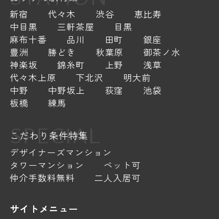
新宿
代々木
渋谷
恵比寿
中目黒
三軒茶屋
目黒
麻布十番
品川
田町
銀座
豊洲
勝どき
秋葉原
御茶ノ水
神楽坂
錦糸町
上野
浅草
代々木上原
下北沢
明大前
中野
中野坂上
荻窪
池袋
板橋
練馬
SPECIAL
こだわり条件特集
デザイナーズマンション
タワーマンション
ペット可
仲介手数料無料
二人入居可
サイトメニュー