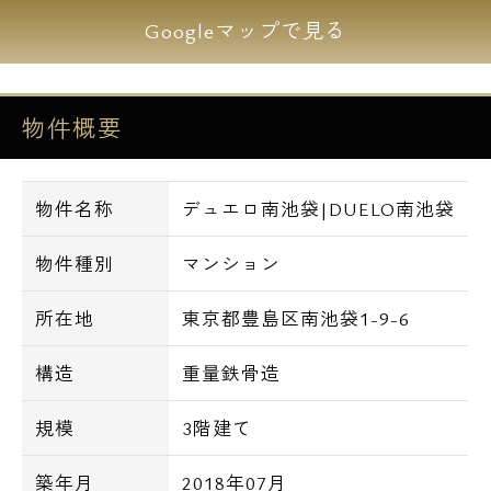
■TVモニター付きインターホン
Googleマップで見る
■宅配BOX
■敷地内にゴミ置き場
物件概要
■システムキッチン
■人造大理石キッチン
■バス・トイレ別
物件名称
デュエロ南池袋|DUELO南池袋
■独立洗面化粧台
■温水洗浄便座
物件種別
マンション
■追い焚き機能付きバス
■浴室暖房乾燥機
所在地
東京都豊島区南池袋1-9-6
■24時間換気システム
■室内洗濯機置き場
構造
重量鉄骨造
■フローリング
規模
3階建て
■クローゼット
■シューズBOX
築年月
2018年07月