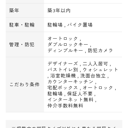
是非ご覧下さい。
築年
築3年以内
地上10階建・総戸数は36戸の高級デザイナー
駐車・駐輪
駐輪場
,
バイク置場
ズマンション「オーキッドレジデンス蔵前」
は、2019年9月に完成した築浅高級賃貸マン
オートロック
,
管理・防犯
ダブルロックキー
,
ションです。
ディンプルキー
,
防犯カメラ
デザイナーズ
,
二人入居可
,
【オーキッドレジデンス蔵前・物件概要】
バストイレ別
,
ウォシュレット
,
浴室乾燥機
,
洗面台独立
,
名 称 オーキッドレジデンス蔵前
カウンターキッチン
,
こだわり条件
所 在 地 東京都台東区三筋2-5以下未
宅配ボックス
,
オートロック
,
定
駐輪場
,
保証人不要
,
インターネット無料
,
構造・規模 鉄筋コンクリート造・地上10
仲介手数料無料
階建
完 成 2019年9月
総 戸 数 49戸