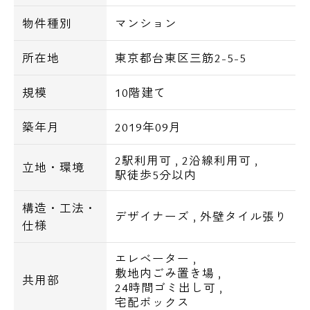
ィー対策をしております。
物件種別
マンション
シンプルでモダンな外観や、使い勝手の良い
室内もデザイン性と機能性を備えた新築レジ
所在地
東京都台東区三筋2-5-5
デンスです。
規模
10階建て
築年月
2019年09月
オートロックをはじめ、エントランスホール
やエレベーター内にも防犯カメラを設置して
2駅利用可
,
2沿線利用可
,
立地・環境
おりますので、都心に住む女性にもオススメ
駅徒歩5分以内
です。
その他、玄関WロックやTVモニター付きイン
構造・工法・
デザイナーズ
,
外壁タイル張り
仕様
ターホンを完備しております。
エレベーター
,
間取りは1Kと1LDKまで、全７タイプの間取
敷地内ごみ置き場
,
共用部
りプランが御座います。
24時間ゴミ出し可
,
宅配ボックス
水廻りなどは1Kもハイグレード仕様です。