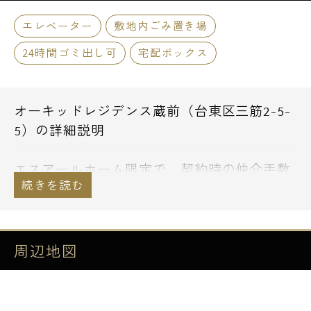
エレベーター
敷地内ごみ置き場
24時間ゴミ出し可
宅配ボックス
オーキッドレジデンス蔵前（台東区三筋2-5-
5）の詳細説明
エスアールホーム限定で、契約時の仲介手数
料が無料になります！
さらに契約時の初期費用のお支払いに、お持
ちのクレジットカードでお支払い頂くことも
可能です。
周辺地図
通常のショッピングと同様にお支払い回数等
もお選び下さい。
その他、諸条件等については、お気軽にご相