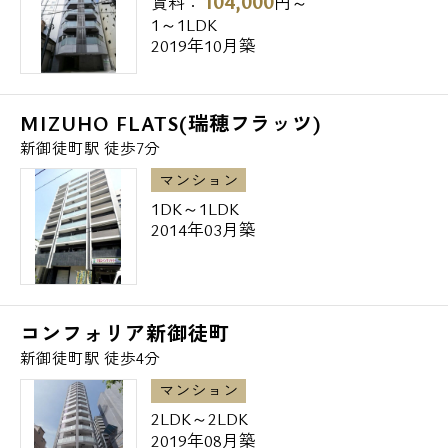
104,000
賃料：
円～
▼警察署・交番
1～1LDK
2019年10月築
下谷警察署⇒206m
***************************************
MIZUHO FLATS(瑞穂フラッツ)
蔵前のデザイナーズマンション『オーキッド
新御徒町駅 徒歩7分
レジデンス蔵前』の他、
マンション
台東区の高級賃貸マンション、都心の高級賃
1DK～1LDK
貸、デザイナーズマンションはエスアールホ
2014年03月築
ームへお任せ下さい。
契約時に通常は掛かる1ヵ月分の仲介手数料
などの『無料診断』などもお気軽にお問い合
わせ下さい。
コンフォリア新御徒町
エスアールホームは全物件、初期費用のクレ
新御徒町駅 徒歩4分
ジットカード決済に対応しております。
マンション
2LDK～2LDK
2019年08月築