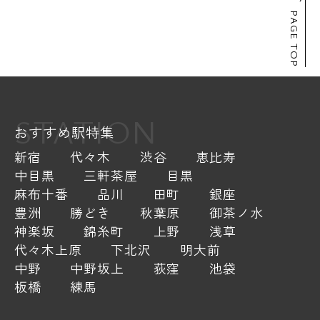
PAGE TOP
STATION
おすすめ駅特集
新宿
代々木
渋谷
恵比寿
中目黒
三軒茶屋
目黒
麻布十番
品川
田町
銀座
豊洲
勝どき
秋葉原
御茶ノ水
神楽坂
錦糸町
上野
浅草
代々木上原
下北沢
明大前
中野
中野坂上
荻窪
池袋
板橋
練馬