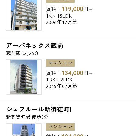
ライフ新御徒町店⇒144m
119,000
賃料：
円～
肉のハナマサ新御徒町店⇒190m
1K～1SLDK
2006年12月築
▼コンビニ
ファミリーマート⇒178m
ローソン⇒189m
アーバネックス蔵前
ファミリーマート⇒218m
蔵前駅 徒歩6分
▼ドラッグストア
マンション
ドラッグセイムス⇒457m
134,000
賃料：
円～
どらっぐぱぱす⇒497m
1DK～2LDK
▼郵便局・銀行
2019年07月築
台東三筋郵便局⇒54m
元浅草郵便局⇒354m
鳥越神社前郵便局⇒389m
シェフルール新御徒町Ⅰ
東京東信用金庫三筋支店⇒190m
新御徒町駅 徒歩3分
栃木銀行東京支店⇒285m
マンション
朝日信用金庫西町支店⇒484m