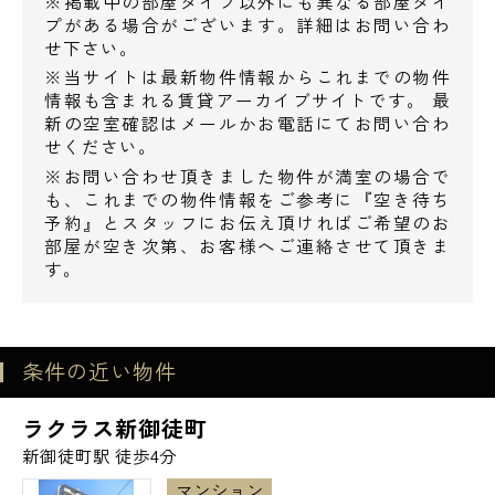
※掲載中の部屋タイプ以外にも異なる部屋タイ
駐 車 場 全1台（障害者優先）
プがある場合がございます。詳細はお問い合わ
せ下さい。
駐 輪 場 有り
※当サイトは最新物件情報からこれまでの物件
バイク置場 全7台（月額3,000～5,000円
情報も含まれる賃貸アーカイブサイトです。 最
税別）
新の空室確認はメールかお電話にてお問い合わ
せください。
【設備】
※お問い合わせ頂きました物件が満室の場合で
も、これまでの物件情報をご参考に『空き待ち
オートロック、宅配ボックス、防犯カメラ、
予約』とスタッフにお伝え頂ければご希望のお
24時間利用可能ゴミ置場
電話でお問い合わせ
部屋が空き次第、お客様へご連絡させて頂きま
玄関Wロック、TVモニター付きインターホ
す。
0120-500-529
ン、フローリング、グリル付きシステムキッ
チン、ガスコンロ、浴室換気乾燥機、浴室追
営業時間 10：00～18：00
焚機能付きバス(1LDKのみ)、シャワートイレ
条件の近い物件
メールでお問い合わせ
【周辺施設】
ラクラス新御徒町
▼スーパー
新御徒町駅 徒歩4分
お問い合わせ
スーパーヤマザキ三筋店⇒140m
マンション