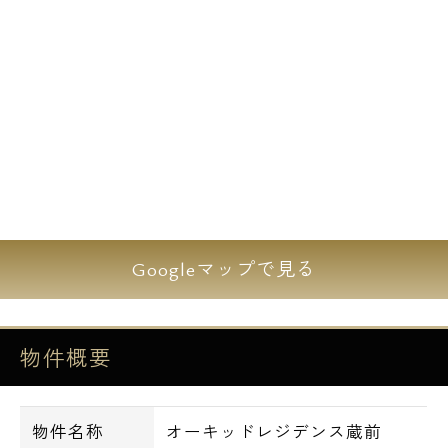
談下さい。
山手線のほど近く、歴史のある街並みが人気
の台東区蔵前。
地下鉄の複数の駅から徒歩圏内の立地に完成
した高級マンション、オーキッドレジデンス
蔵前のご紹介です。
今とっても人気の設備、インターネット
Googleマップで見る
（Wi-Fi）無料サービスを導入しました！
ネットによる毎月のお支払いはもちろん、面
倒なお引越し手続きや期間による違約金など
物件概要
もございません！
オートロックや防犯カメラ、玄関Wロックデ
物件名称
オーキッドレジデンス蔵前
ィンプルキーなど、あると安心なセキュリテ