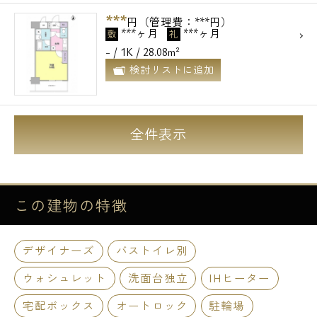
***
円（管理費：***円）
***ヶ月
***ヶ月
敷
礼
- / 1K / 28.08m²
検討リストに追加
全件表示
この建物の
特徴
デザイナーズ
バストイレ別
ウォシュレット
洗面台独立
IHヒーター
宅配ボックス
オートロック
駐輪場