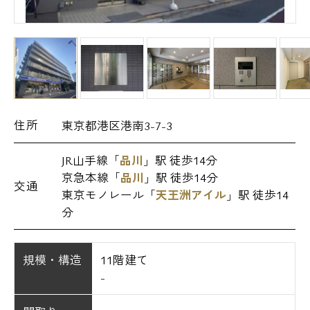
住所
東京都港区港南3-7-3
JR山手線「
品川
」駅 徒歩14分
京急本線「
品川
」駅 徒歩14分
交通
東京モノレール「
天王洲アイル
」駅 徒歩14
分
規模・構造
11階建て
-