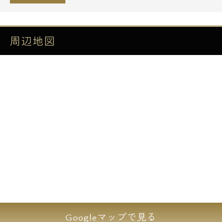
内廊下
BS・CSアンテナ（契約別途）
CATV（契約別途）
周辺地図
TVモニター付きインターフォン
温水洗浄便座
IHクッキングヒーター
エアコン
バス・トイレ別
クローゼット
●セレーノ品川の周辺環境
■コンビニ・飲食店
ローソン＋スリーエフ LTF港区港南三丁目
Googleマップで見る
店／徒歩0分（同マンション1F）