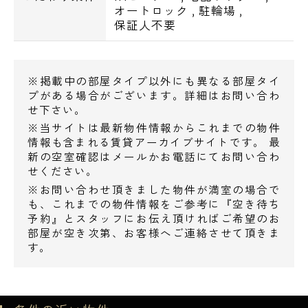
オートロック
,
駐輪場
,
■企業・施設
保証人不要
港区立江南図書館／徒歩1分
港港南郵便局／徒歩12分
ドコモショップ 品川店／徒歩11分
※掲載中の部屋タイプ以外にも異なる部屋タイ
品川シーズンテラス／徒歩10分
プがある場合がございます。詳細はお問い合わ
三省堂書店 品川駅店／徒歩14分
せ下さい。
※当サイトは最新物件情報からこれまでの物件
アトレ品川／徒歩15分
情報も含まれる賃貸アーカイブサイトです。 最
高輪警察署 品川駅港南口交番／徒歩14分
新の空室確認はメールかお電話にてお問い合わ
品川イーストワンタワー／徒歩16分
せください。
銀河劇場／徒歩17分
※お問い合わせ頂きました物件が満室の場合で
電話でお問い合わせ
も、これまでの物件情報をご参考に『空き待ち
予約』とスタッフにお伝え頂ければご希望のお
0120-500-529
■その他
部屋が空き次第、お客様へご連絡させて頂きま
港南和楽公園／徒歩5分
す。
営業時間 10：00～18：00
港南緑水公園／徒歩8分
港南公園／徒歩10分
メールでお問い合わせ
品川セントラルガーデン／徒歩17分