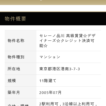
ローソン 港南三丁目店／徒歩3分
ファミリーマート 港南四丁目店／徒歩6分
物件概要
ファミリーマート リバージュ品川店／徒歩
7分
セブン－イレブン 港区港南1丁目店／徒歩9
セレーノ品川 高級賃貸☆デザ
分
物件名称
イナーズ☆クレジット決済可
すき家 港南四丁目店／徒歩4分
能☆
サイゼリヤ 港南中学校前店／徒歩4分
物件種別
マンション
マルエツプチ 港南シティタワー店／徒歩5
分
所在地
東京都港区港南3-7-3
マルエツ 港南ワールドシティ店／徒歩9分
ドトールコーヒーショップ アレア品川店／
規模
11階建て
徒歩14分
吉野家 品川駅港南口店／徒歩14分
築年月
2005年07月
エクセルシオールカフェ 品川イーストワン
2駅利用可
,
3沿線以上利用可
,
タワー店／徒歩16分