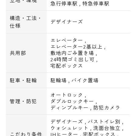
立地・環境
急行停車駅
,
特急停車駅
カフェ ド クリエ 品川グランドセントラル
タワー店／徒歩17分
構造・工法・
デザイナーズ
トラットリア イタリア 品川店／徒歩19分
仕様
ピーコックストア 芝浦アイランド店／徒歩
14分
エレベーター
,
エレベーター2基以上
,
くら寿司 品川駅前店／徒歩22分
共用部
敷地内ごみ置き場
,
24時間ゴミ出し可
,
■学校
宅配ボックス
港区立港南中学校／徒歩4分
駐車・駐輪
駐輪場
,
バイク置場
港南四丁目保育室／徒歩7分
グローバルキッズ港南保育園／徒歩6分
オートロック
,
港区立こうなん保育園／徒歩6分
管理・防犯
ダブルロックキー
,
ディンプルキー
,
防犯カメラ
港区立江南小学校／徒歩7分
東京都立港特別支援学校／徒歩5分
デザイナーズ
,
バストイレ別
,
東京海洋大学／徒歩11分
ウォシュレット
,
洗面台独立
,
こだわり条件
IHヒーター
,
宅配ボックス
,