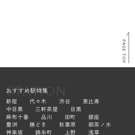
PAGE TOP
STATION
おすすめ駅特集
新宿
代々木
渋谷
恵比寿
中目黒
三軒茶屋
目黒
麻布十番
品川
田町
銀座
豊洲
勝どき
秋葉原
御茶ノ水
神楽坂
錦糸町
上野
浅草