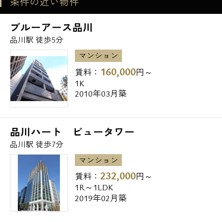
条件の近い物件
お問い合わせ
ブルーアース品川
その他、品川周辺のデザイナーズマンション
品川駅 徒歩5分
を多数ご紹介可能です。
マンション
当日の内見でも経験豊富なスタッフがご案内
160,000
賃料：
円～
いたしますので、エスアールホームまでお気
1K
軽にお問合せください。
2010年03月築
品川ハート ビュータワー
品川駅 徒歩7分
マンション
232,000
賃料：
円～
1R～1LDK
2019年02月築