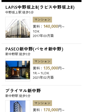
LAPiS中野坂上Ⅱ(ラピス中野坂上Ⅱ)
中野坂上駅 徒歩5分
マンション
140,000
賃料：
円～
1DK
2017年03月築
PASEO新中野(パセオ新中野)
新中野駅 徒歩5分
マンション
135,000
賃料：
円～
1R～1LDK
2021年02月築
プライマル新中野
新中野駅 徒歩5分
マンション
170,000
賃料：
円～