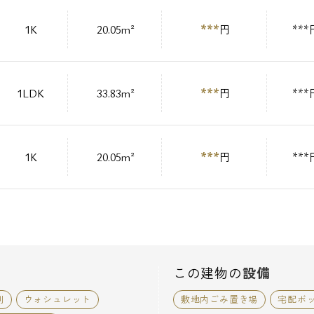
***
1K
20.05m²
円
***
***
1LDK
33.83m²
円
***
***
1K
20.05m²
円
***
この建物の
設備
別
ウォシュレット
敷地内ごみ置き場
宅配ボ