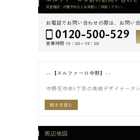
空室確認・内覧予約などお気軽にご相談ください。
お電話でお問い合わせの際は、お問い
0120-500-529
営業時間
10：00～19：00
--【エルファーロ中野】--
中野区中央5丁目の高級デザイナーズ
東京メトロ丸ノ内線・東高円寺駅から
清楚な地上4階建ての今流行の低層型
スペイン風のデザインスタイルで真っ
周辺地図
ュの外観が特徴的です。