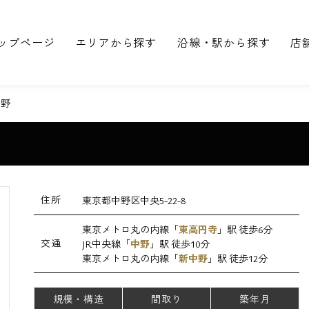
ップページ
エリアから探す
沿線・駅から探す
店
中野
住所
東京都中野区中央5-22-8
東京メトロ丸の内線「
東高円寺
」駅 徒歩6分
交通
JR中央線「
中野
」駅 徒歩10分
東京メトロ丸の内線「
新中野
」駅 徒歩12分
規模・構造
間取り
築年月