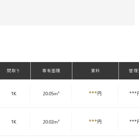
間取り
専有面積
賃料
管理
***
1K
20.05m²
円
***
***
1K
20.02m²
円
***