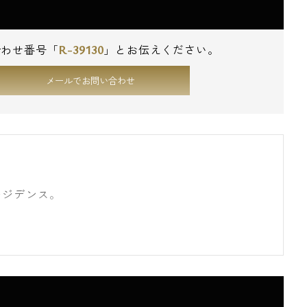
R-39130
合わせ番号「
」とお伝えください。
メールでお問い合わせ
レジデンス。
徒歩6分の立地に完成し、ひときわ目立つ真っ白で
外観フォルム。
白な外壁に淡くどこか気持ちが和らぐ様なベージ