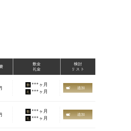
敷金
検討
費
礼金
リスト
***ヶ月
敷
円
追加
***ヶ月
礼
***ヶ月
敷
円
追加
***ヶ月
礼