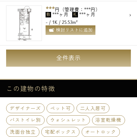
***
円（管理費：***円）
***ヶ月
***ヶ月
敷
礼
- / 1K / 25.53m²
検討リストに追加
全件表示
この建物の
特徴
デザイナーズ
ペット可
二人入居可
バストイレ別
ウォシュレット
浴室乾燥機
洗面台独立
宅配ボックス
オートロック