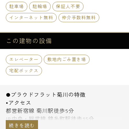
駐車場
駐輪場
保証人不要
インターネット無料
仲介手数料無料
この建物の
設備
エレベーター
敷地内ごみ置き場
宅配ボックス
●プラウドフラット菊川の特徴
■アクセス
都営新宿線 菊川駅徒歩5分
JR中央・総武線 錦糸町駅徒歩15分
半蔵門線 住吉駅徒歩12分