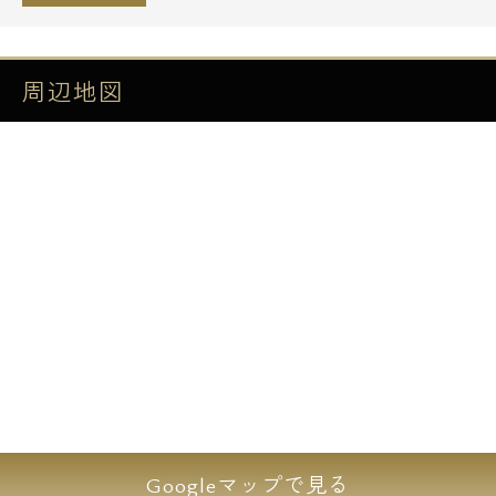
■セキュリティ
ノンタッチキーオートロック
周辺地図
TVモニター付きインターフォン
ディンプルキー
ダブルロック
防犯カメラ
■キッチン
システムキッチン
2口・3口ガスコンロ
■バスルーム
浴室換気乾燥機
セミオートバス(1LDK・2LDK)
Googleマップで見る
独立洗面台