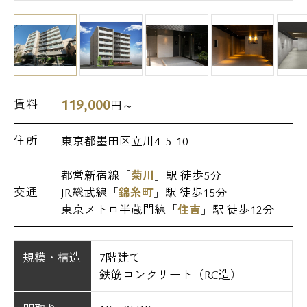
119,000
賃料
円～
住所
東京都墨田区立川4-5-10
都営新宿線「
菊川
」駅 徒歩5分
交通
JR総武線「
錦糸町
」駅 徒歩15分
東京メトロ半蔵門線「
住吉
」駅 徒歩12分
規模・構造
7階建て
鉄筋コンクリート（RC造）