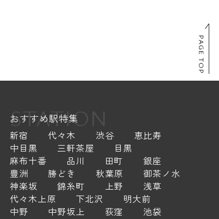
PAGE TOP
STATION
おすすめ駅特集
新宿
代々木
渋谷
恵比寿
中目黒
三軒茶屋
目黒
麻布十番
品川
田町
銀座
豊洲
勝どき
秋葉原
御茶ノ水
神楽坂
錦糸町
上野
浅草
代々木上原
下北沢
明大前
中野
中野坂上
荻窪
池袋