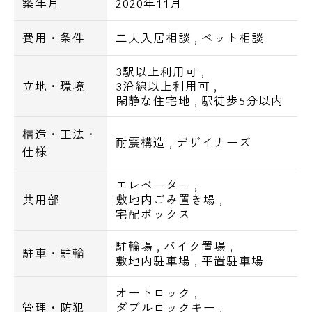
築年月
2020年11月
シャワートイレ
BS/CS CATV
費用・条件
二人入居相談
,
ペット相談
エアコン
3駅以上利用可
,
立地・環境
3沿線以上利用可
,
インターネット無料
閑静な住宅地
,
駅徒歩5分以内
駐車場:9台
構造・工法・
耐震構造
,
デザイナーズ
駐輪場:102台
仕様
バイク置き場:9台
電話でお問い合わせ
エレベーター
,
共用部
敷地内ごみ置き場
,
0120-500-529
●プラウドフラット菊川の周辺環境
宅配ボックス
■コンビニ・飲食店
営業時間 10：00～18：00
駐輪場
,
バイク置場
,
ファミリーマート 立川四丁目店1分
駐車・駐輪
敷地内駐車場
,
平置駐車場
オオゼキ菊川店4分
メールでお問い合わせ
ジョナサン 菊川店5分
オートロック
,
セブン-イレブン 墨田菊川店5分
管理・防犯
ダブルロックキー
,