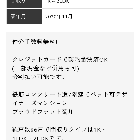
間取り
1K～2LDK
築年月
2020年11月
仲介手数料無料!
クレジットカードで契約金決済OK
(一部現金など併用も可)
分割払い可能です。
鉄筋コンクリート造7階建てペット可デザ
イナーズマンション
プラウドフラット菊川。
総戸数86戸で間取りタイプは1K・
1LDK・2LDKです。