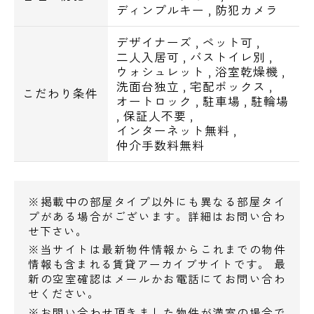
お問い合わせ
ディンプルキー
,
防犯カメラ
オーケー 住吉店5分
ファミリーマート 墨田菊川駅前店6分
デザイナーズ
,
ペット可
,
ライフ 菊川店9分
二人入居可
,
バストイレ別
,
ウォシュレット
,
浴室乾燥機
,
洗面台独立
,
宅配ボックス
,
■学校
こだわり条件
オートロック
,
駐車場
,
駐輪場
菊川幼稚園1分
,
保証人不要
,
インターネット無料
,
菊川小学校2分
仲介手数料無料
中和小学校7分
深川第一中学校10分
墨田工業高等学校9分
※掲載中の部屋タイプ以外にも異なる部屋タイ
プがある場合がございます。詳細はお問い合わ
■企業・施設
せ下さい。
本所警察署菊川二丁目交番3分
※当サイトは最新物件情報からこれまでの物件
情報も含まれる賃貸アーカイブサイトです。 最
墨田菊川郵便局5分
新の空室確認はメールかお電話にてお問い合わ
せください。
■その他
※お問い合わせ頂きました物件が満室の場合で