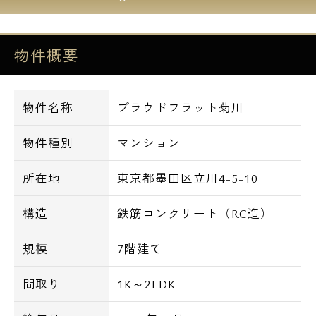
物件概要
●プラウドフラット菊川の設備
ノンタッチキーオートロック
TVモニター付きインターフォン
物件名称
プラウドフラット菊川
ディンプルキー
ダブルロック
物件種別
マンション
防犯カメラ
宅配ボックス
所在地
東京都墨田区立川4-5-10
メールボックス
構造
鉄筋コンクリート（RC造）
システムキッチン
規模
7階建て
2口・3口ガスコンロ
浴室換気乾燥機
間取り
1K～2LDK
セミオートバス(1LDK・2LDK)
独立洗面台