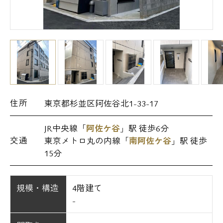
住所
東京都杉並区阿佐谷北1-33-17
JR中央線「
阿佐ケ谷
」駅 徒歩6分
交通
東京メトロ丸の内線「
南阿佐ケ谷
」駅 徒歩
15分
規模・構造
4階建て
-