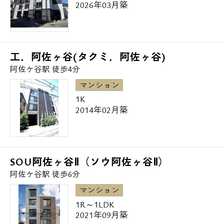
2026年03月築
銀行
◆ゆうちょ銀行本店阿佐谷駅北口出張所・・
310m
工．阿佐ヶ谷(タクミ．阿佐ヶ谷)
◆三菱UFJ銀行阿佐ヶ谷支店・・324m
阿佐ケ谷駅 徒歩4分
マンション
公園
1K
◆阿佐谷こぶし緑地・・392m
2014年02月築
杉並区の新築・高級賃貸・デザイナーズマン
ションは当社エスアールホームにお任せ下さ
SOU阿佐ヶ谷Ⅱ（ソウ阿佐ヶ谷Ⅱ）
い。
阿佐ケ谷駅 徒歩6分
また「仲介手数料無料診断」や初期費用をお
マンション
1R～1LDK
手持ちの「クレジットカード」にてお支払い
2021年09月築
頂けますのでお気軽にお問い合わせ下さいま