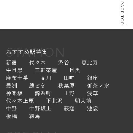
PAGE TOP
STATION
おすすめ駅特集
新宿
代々木
渋谷
恵比寿
中目黒
三軒茶屋
目黒
麻布十番
品川
田町
銀座
豊洲
勝どき
秋葉原
御茶ノ水
神楽坂
錦糸町
上野
浅草
代々木上原
下北沢
明大前
中野
中野坂上
荻窪
池袋
板橋
練馬