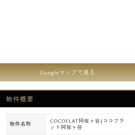
るエリアで中杉通の1本奥の場所に位置し車
通りも少なく静かに暮らせる立地です。
交通アクセスについても路線バスやJR総武・
中央線・東京メトロ丸ノ内線が利用でき都心
部への交通アクセスも良好です。
駅前には商店街「阿佐谷パールセンター商店
Googleマップで見る
街」やスーパー「イトーヨーカドー食品館」
なども有り生活環境の整ったエリアです。
物件概要
是非この機会にご内覧下さい！
【設備詳細】
COCOFLAT阿佐ヶ谷|ココフラ
■内装一部コンクリート打ちっ放し
物件名称
ット阿佐ヶ谷
■外観一部コンクリート打ちっ放し