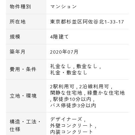
■オール電化物件
物件種別
マンション
所在地
東京都杉並区阿佐谷北1-33-17
■オートロック
■TVモニター付きインターホン
規模
4階建て
■ディンプルキー
■ダブルロック
築年月
2020年07月
■宅配BOX
■敷地内にゴミ置き場
礼金なし
,
敷金なし
,
費用・条件
礼金・敷金なし
■シャワールーム
2駅利用可
,
2沿線利用可
,
■独立洗面化粧台
閑静な住宅地
,
緑豊かな住宅地
立地・環境
■温水洗浄便座
,
駅徒歩10分以内
,
バス停徒歩3分以内
■室内洗濯機置き場
■システムキッチン
デザイナーズ
,
構造・工法・
■IHコンロ
外壁コンクリート
,
仕様
内装コンクリート
■フローリング