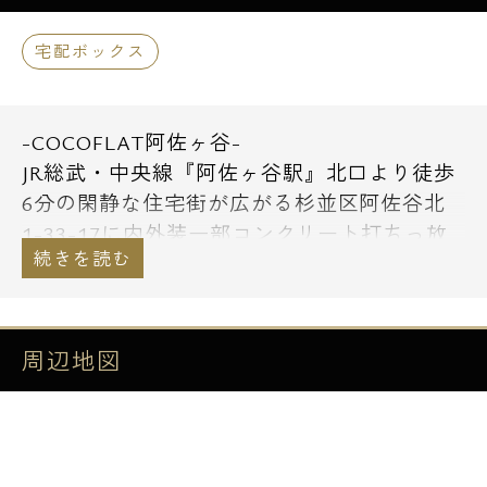
宅配ボックス
-COCOFLAT阿佐ヶ谷-
JR総武・中央線『阿佐ヶ谷駅』北口より徒歩
6分の閑静な住宅街が広がる杉並区阿佐谷北
1-33-17に内外装一部コンクリート打ちっ放
しの地上4階建てデザイナーズマンション
「COCOFLAT ASAGAYA」のご紹介です。
1Rタイプが中心の総戸数24戸のこだわりのデ
周辺地図
ザイナーズレジデンスです。
杉並区阿佐谷北はJR総武・中央線『阿佐ヶ谷
駅』北口に位置し低層の閑静な住宅地が広が