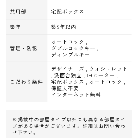
■エアコン
共用部
宅配ボックス
■BS/CS
築年
築5年以内
■インターネット対応：Wi-fi無料
オートロック
,
管理・防犯
ダブルロックキー
,
【交通アクセス】
ディンプルキー
JR中央線『阿佐ヶ谷駅』より徒歩6分
東京メトロ丸ノ内線『南阿佐ヶ谷駅』より徒
デザイナーズ
,
ウォシュレット
歩15分
,
洗面台独立
,
IHヒーター
,
こだわり条件
宅配ボックス
,
オートロック
,
保証人不要
,
【周辺環境】
インターネット無料
スーパー
◆イトーヨーカドー食品館阿佐谷店・・274m
◆西友阿佐ヶ谷店・・295m
※掲載中の部屋タイプ以外にも異なる部屋タイ
◆カルディコーヒーファームビーンズ阿佐ヶ
プがある場合がございます。詳細はお問い合わ
せ下さい。
谷店・・344m