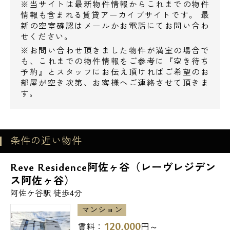
※当サイトは最新物件情報からこれまでの物件
情報も含まれる賃貸アーカイブサイトです。 最
コンビニ
新の空室確認はメールかお電話にてお問い合わ
せください。
◆ローソン杉並阿佐ヶ谷北一丁目店・・67m
※お問い合わせ頂きました物件が満室の場合で
◆ファミリーマート杉並阿佐谷中杉通り
も、これまでの物件情報をご参考に『空き待ち
店・・148m
予約』とスタッフにお伝え頂ければご希望のお
◆セブンイレブン杉並阿佐谷北1丁目店・・
部屋が空き次第、お客様へご連絡させて頂きま
す。
192m
電話でお問い合わせ
ドラッグストア
0120-500-529
◆ココカラファイン阿佐谷中杉通り店・・
条件の近い物件
127m
営業時間 10：00～18：00
Reve Residence阿佐ヶ谷（レーヴレジデン
◆マツモトキヨシ阿佐ケ谷北口店・・278m
ス阿佐ヶ谷）
メールでお問い合わせ
阿佐ケ谷駅 徒歩4分
レンタルビデオ
◆TSUTAYA阿佐ヶ谷店・・481m
マンション
お問い合わせ
120,000
賃料：
円～