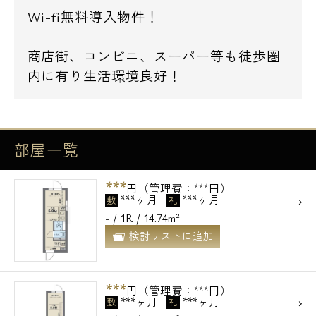
Wi-fi無料導入物件！
商店街、コンビニ、スーパー等も徒歩圏
内に有り生活環境良好！
部屋一覧
***
円（管理費：***円）
***ヶ月
***ヶ月
敷
礼
- / 1R / 14.74m²
検討リストに追加
***
円（管理費：***円）
***ヶ月
***ヶ月
敷
礼