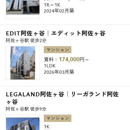
1R～1K
飲食店
2024年02月築
◆モスバーガー阿佐ヶ谷北店・・171m
◆なか卯阿佐ヶ谷駅北口店・・179m
◆名代ラーメン航海屋阿佐ヶ谷店・・183m
EDIT阿佐ヶ谷｜エディット阿佐ヶ谷
阿佐ヶ谷駅 徒歩2分
病院
マンション
◆河北総合病院分院・・254m
174,000
賃料：
円～
◆社会医療法人河北医療財団河北総合病
1LDK
院・・328m
2026年03月築
◆医療法人社団三成会河北前田病院・・533m
LEGALAND阿佐ヶ谷｜リーガランド阿佐
郵便局
ヶ谷
◆阿佐谷駅前郵便局・・449m
阿佐ヶ谷駅 徒歩9分
マンション
図書館
1K
◆杉並区立阿佐谷図書館・・437m