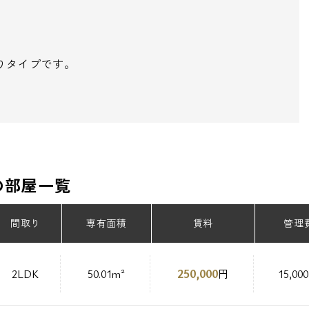
間取りタイプです。
の部屋一覧
間取り
専有面積
賃料
管理
250,000
2LDK
50.01m²
円
15,00