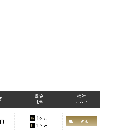
敷金
検討
費
礼金
リスト
1ヶ月
敷
0円
追加
1ヶ月
礼