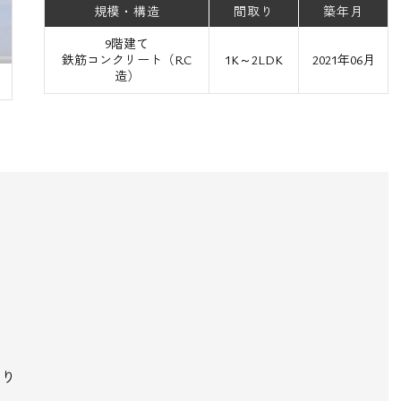
規模・構造
間取り
築年月
9階建て
鉄筋コンクリート（RC
1K～2LDK
2021年06月
造）
。
おり