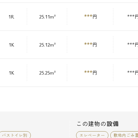
***
1R
25.11m²
円
***
***
1K
25.12m²
円
***
***
1K
25.25m²
円
***
この建物の
設備
バストイレ別
エレベーター
敷地内ごみ