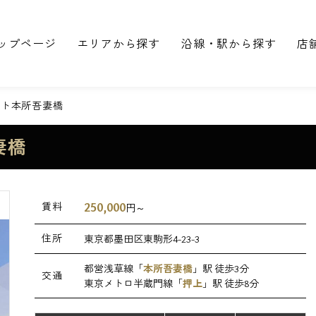
ップページ
エリアから探す
沿線・駅から探す
店
ット本所吾妻橋
妻橋
250,000
賃料
円～
住所
東京都墨田区東駒形4-23-3
都営浅草線「
本所吾妻橋
」駅 徒歩3分
交通
東京メトロ半蔵門線「
押上
」駅 徒歩8分