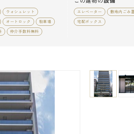
この建物の
設備
ウォシュレット
エレベーター
敷地内ごみ
オートロック
駐車場
宅配ボックス
料
仲介手数料無料