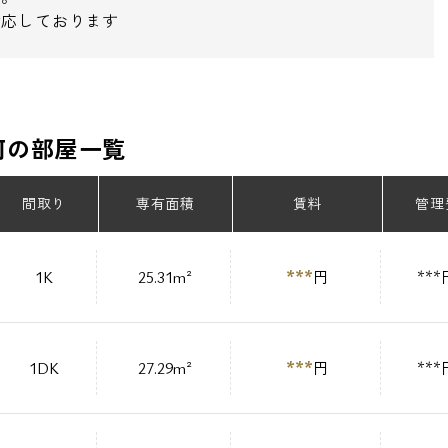
対応しております
河の部屋一覧
間取り
専有面積
賃料
管理
***
1K
25.31m²
円
***
***
1DK
27.29m²
円
***