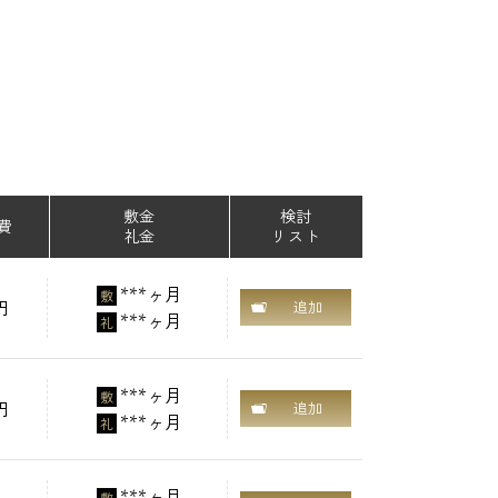
敷金
検討
費
礼金
リスト
***ヶ月
敷
円
追加
***ヶ月
礼
***ヶ月
敷
円
追加
***ヶ月
礼
***ヶ月