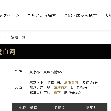
ップページ
エリアから探す
沿線・駅から探す
店
ォーシア清澄白河
澄白河
住所
東京都江東区高橋9-5
東京メトロ半蔵門線「
清澄白河
」駅 徒歩5分
交通
都営大江戸線「
清澄白河
」駅 徒歩5分
都営大江戸線「
森下
」駅 徒歩4分
規模・構造
間取り
築年月