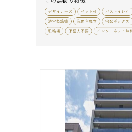
この建物の
特徴
デザイナーズ
ペット可
バストイレ別
浴室乾燥機
洗面台独立
宅配ボックス
駐輪場
保証人不要
インターネット無