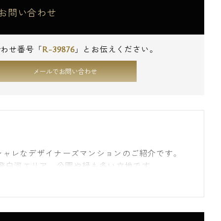
お問い合わせ
R-39876
合わせ番号「
」とお伝えください。
メールでお問い合わせ
オシャレなデザイナーズマンションのご紹介です。
澄白河エリア、公園や緑も多い立地です。
ります。
駅は清澄白河と森下駅、東京メトロ半蔵門線･都営