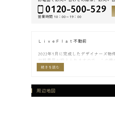
0120-500-529
営業時間
10：00～19：00
ＬｉｖｅＦｌａｔ不動前
2022年1月に完成したデザイナーズ
初期費用が抑えられますので、この機
敷金礼金０ヶ月。仲介手数料無料（当
都心にありながら、スーパーも近くに
駅”に完成したデザイナーズマンショ
周辺地図
東急目黒線の不動前駅。JR山手線目黒
不動前駅は東京メトロ南北線や都営三
面･四谷方面のアクセスが非常に便利