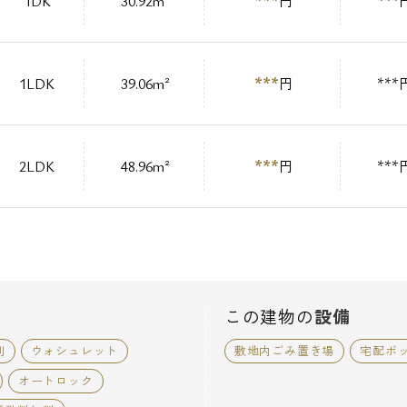
***
1DK
30.92m²
円
***
***
1LDK
39.06m²
円
***
***
2LDK
48.96m²
円
***
この建物の
設備
別
ウォシュレット
敷地内ごみ置き場
宅配ボ
オートロック