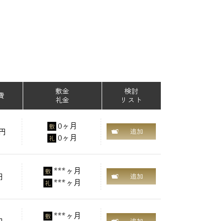
敷金
検討
費
礼金
リスト
0ヶ月
敷
0円
追加
0ヶ月
礼
***ヶ月
敷
円
追加
***ヶ月
礼
***ヶ月
敷