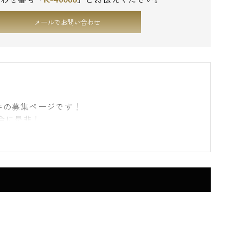
メールでお問い合わせ
物件の募集ページです！
会に是非！
社エスアールホーム限定！）
ある環境。住環境が良いことで人気の高い“不動前
ンです。
駅からわずか1駅の立地。
田線も乗り入れておりますので、直通で大手町方
です。