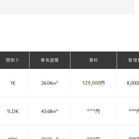
間取り
専有面積
賃料
管理
129,000
1K
26.04m²
円
8,00
***
1LDK
43.68m²
円
***