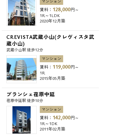
マンション
128,000
賃料：
円～
1R～1LDK
2020年12月築
CREVISTA武蔵小山(クレヴィスタ武
蔵小山)
武蔵小山駅 徒歩12分
マンション
119,000
賃料：
円～
1R
2015年05月築
ブランシェ荏原中延
荏原中延駅 徒歩10分
マンション
142,000
賃料：
円～
1R～1DK
2011年02月築