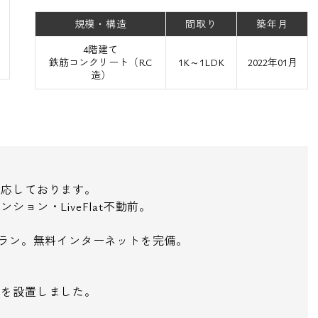
規模・構造
間取り
築年月
4階建て
鉄筋コンクリート（RC
1K～1LDK
2022年01月
造）
対応しております。
ョン・LiveFlat不動前。
取りプラン。無料インターネットを完備。
クを設置しました。