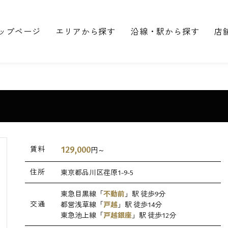
ップページ
エリアから探す
沿線・駅から探す
店
129,000
賃料
円～
住所
東京都品川区荏原1-9-5
東急目黒線「
不動前
」駅 徒歩9分
交通
都営浅草線「
戸越
」駅 徒歩14分
東急池上線「
戸越銀座
」駅 徒歩12分