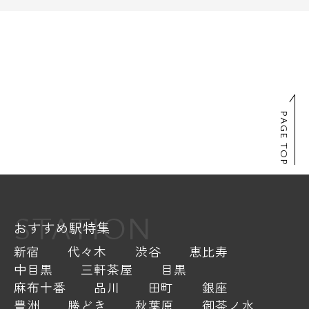
PAGE TOP
STATION
おすすめ駅特集
新宿
代々木
渋谷
恵比寿
中目黒
三軒茶屋
目黒
麻布十番
品川
田町
銀座
豊洲
勝どき
秋葉原
御茶ノ水