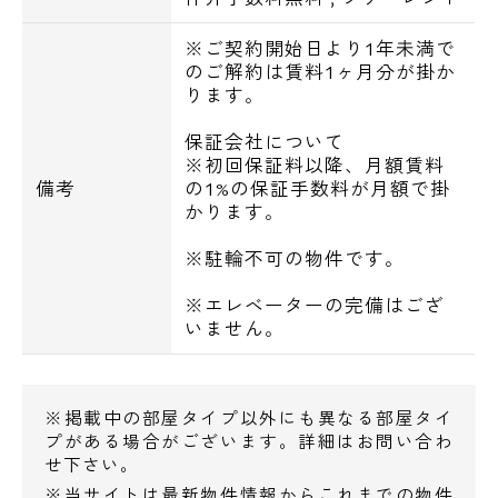
メールでお問い合わせ
■光インターネット対応：使用料無料
※ご契約開始日より1年未満で
お問い合わせ
のご解約は賃料1ヶ月分が掛か
※AsahiNet光が利用可能です。開通工事が必
ります。
要です。
保証会社について
※初回保証料以降、月額賃料
【交通アクセス】
備考
の1%の保証手数料が月額で掛
JR山手線『田町駅』より徒歩11分
かります。
都営三田線『芝公園駅』より徒歩3分
※駐輪不可の物件です。
都営浅草線・三田線『三田駅』より徒歩6分
※エレベーターの完備はござ
【周辺環境】
いません。
スーパー
◆まいばすけっと芝2丁目店・・122m
◆マルエツ芝二丁目店・・145m
※掲載中の部屋タイプ以外にも異なる部屋タイ
プがある場合がございます。詳細はお問い合わ
せ下さい。
コンビニ
※当サイトは最新物件情報からこれまでの物件