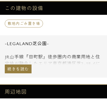
この建物の
設備
敷地内ごみ置き場
-LEGALAND芝公園-
JR山手線『田町駅』徒歩圏内の商業用地と住
宅地が融合したエリア東京都港区芝2-18-6に
鉄筋コンクリート造地上5階建て内外装一部
コンクリート打ちっ放しの人気シリーズデザ
イナーズマンション「LEGALAND芝公園」が
2021年6月に完成！
周辺地図
単身者向け1Kから2人入居可能な1LDKまで総