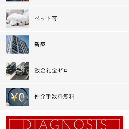
◆港芝四郵便局・・446m
ペット可
図書館
◆戸板女子短期大学図書館・・141m
銀行
新築
◆三井住友信託銀行芝営業部・・253m
◆さわやか信用金庫東京港支店・・258m
◆きらぼし銀行浜松町支店・・338m
敷金礼金ゼロ
公園
◆金杉濱町緑地・・321m
仲介手数料無料
港区の新築・高級賃貸・デザイナーズマンシ
ョンは当社エスアールホームにお任せ下さ
い。