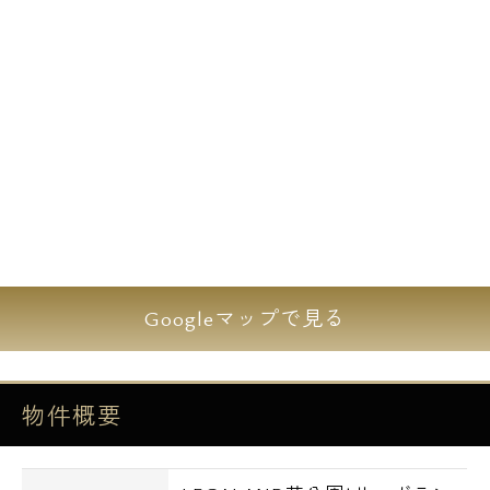
戸数8戸のこだわりのデザイナーズレジデン
スです。
徒歩圏内には緑豊かな芝公園・浜離宮・東京
を象徴する東京タワーなども有ります！
交通アクセスについてもJR・地下鉄なども利
用でき通勤・通学に最適なエリアで♪
女性の1人暮らしにも安心のTVモニター付き
Googleマップで見る
オートロックは勿論、独立洗面台や浴室換気
乾燥機など有って嬉しい設備が充実しており
ます。
物件概要
在宅勤務などが増えた方などには嬉しいイン
ターネット使用料無料回線も導入物件です！