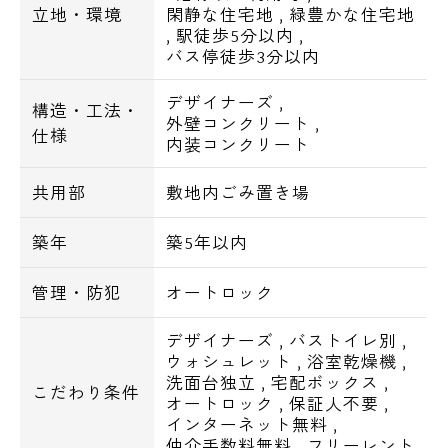
立地・環境
閑静な住宅地
,
緑豊かな住宅地
,
駅徒歩5分以内
,
■バス・トイレ別
バス停徒歩3分以内
■独立洗面化粧台
■温水洗浄便座
デザイナーズ
,
構造・工法・
外壁コンクリート
,
■追い焚き機能付きバス（1LDKのみ）
仕様
内装コンクリート
■浴室暖房乾燥機
■24時間換気システム
共用部
敷地内ごみ置き場
■室内洗濯機置き場
■システムキッチン
築年
築5年以内
■ガスコンロ
管理・防犯
オートロック
■玄関人感センサー照明
電話でお問い合わせ
■間接照明
デザイナーズ
,
バストイレ別
,
0120-500-529
■フローリング
ウォシュレット
,
浴室乾燥機
,
■クローゼット
洗面台独立
,
宅配ボックス
,
こだわり条件
営業時間 10：00～18：00
オートロック
,
保証人不要
,
■シューズBOX
インターネット無料
,
■エアコン
仲介手数料無料
,
フリーレント