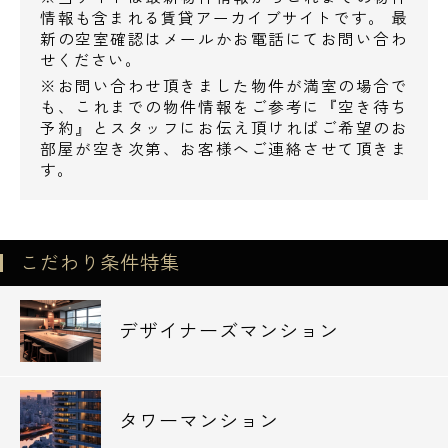
◆セブンイレブン港区芝2丁目店・・97m
情報も含まれる賃貸アーカイブサイトです。 最
新の空室確認はメールかお電話にてお問い合わ
◆ローソン芝公園駅前店・・153m
せください。
◆ファミリーマート芝二丁目店・・157m
※お問い合わせ頂きました物件が満室の場合で
も、これまでの物件情報をご参考に『空き待ち
ドラッグストア
予約』とスタッフにお伝え頂ければご希望のお
部屋が空き次第、お客様へご連絡させて頂きま
◆ココカラファイン芝浦店・・513m
す。
飲食店
◆芝その更科・・82m
こだわり条件特集
◆ジョナサン芝公園店・・201m
◆タリーズコーヒーセレスティン芝三井ビル
ディング店・・218m
デザイナーズマンション
郵便局
◆芝三郵便局・・242m
タワーマンション
◆芝一郵便局・・261m