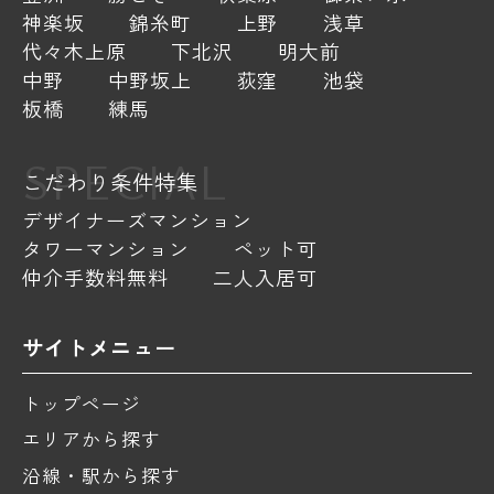
神楽坂
錦糸町
上野
浅草
代々木上原
下北沢
明大前
中野
中野坂上
荻窪
池袋
板橋
練馬
SPECIAL
こだわり条件特集
デザイナーズマンション
タワーマンション
ペット可
仲介手数料無料
二人入居可
サイトメニュー
トップページ
エリアから探す
沿線・駅から探す