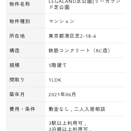
LEGALAND芝公園|リーガラン
※ご利用時には開通工事が必要となります。
物件名称
ド芝公園
周辺環境についても徒歩圏内にはスーパー
物件種別
マンション
「マルエツ」やコンビニ「セブンイレブン」
所在地
東京都港区芝2-18-6
なども有り生活必需品が揃う商業施設も整っ
ています！
構造
鉄筋コンクリート（RC造）
是非この機会にご検討ご内覧下さい♪
規模
5階建て
【設備詳細】
間取り
1LDK
■内装一部コンクリート打ちっ放し
■外観一部コンクリート打ちっ放し
築年月
2021年06月
■オートロック
費用・条件
敷金なし
,
二人入居相談
■TVモニター付きインターホン
■宅配BOX
3駅以上利用可
,
■敷地内にゴミ置き場
3沿線以上利用可
,