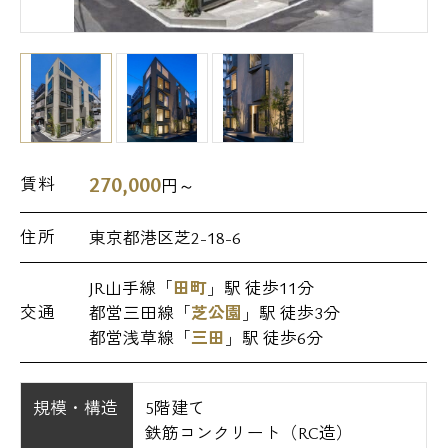
270,000
賃料
円～
住所
東京都港区芝2-18-6
JR山手線「
田町
」駅 徒歩11分
交通
都営三田線「
芝公園
」駅 徒歩3分
都営浅草線「
三田
」駅 徒歩6分
規模・構造
5階建て
鉄筋コンクリート（RC造）