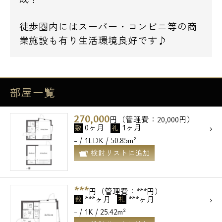
徒歩圏内にはスーパー・コンビニ等の商
業施設も有り生活環境良好です♪
部屋一覧
270,000
円（管理費：20,000円）
0ヶ月
1ヶ月
敷
礼
- / 1LDK / 50.85m²
検討リストに追加
***
円（管理費：***円）
***ヶ月
***ヶ月
敷
礼
- / 1K / 25.42m²