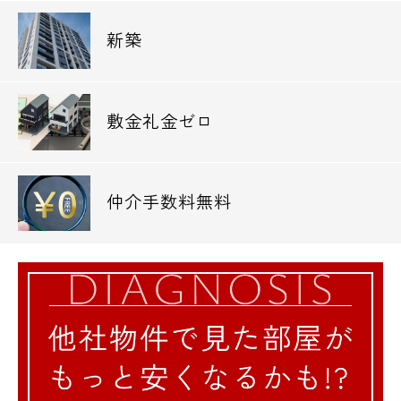
駒沢オリンピック公園 1,337m
新築
◆役所
世田谷区役所 1,690m
敷金礼金ゼロ
◆警察署、交番
世田谷警察署 416m
世田谷消防署 479m
仲介手数料無料
◆図書館
世田谷区立下馬図書館 887m
昭和女子大学図書館 1,010m
◆レジャー・観光
ルネサンス三軒茶屋 442m
ティップネス駒沢大学店 572m