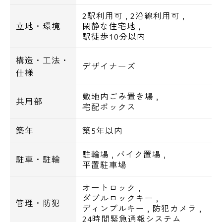
■オートロック
2駅利用可
,
2沿線利用可
,
■ディンプルキー
立地・環境
閑静な住宅地
,
■ダブルロック
駅徒歩10分以内
■宅配ロッカー
■防犯カメラ
構造・工法・
デザイナーズ
仕様
■モニター付インターホン
■24時間ゴミ出し
敷地内ごみ置き場
,
共用部
宅配ボックス
■バストイレ別
■システムキッチン
築年
築5年以内
■独立洗面台
駐輪場
,
バイク置場
,
■浴室乾燥機
駐車・駐輪
平置駐車場
■追い焚き
■24時間換気機能
オートロック
,
ダブルロックキー
,
■シャワートイレ
管理・防犯
ディンプルキー
,
防犯カメラ
,
■オールフローリング
24時間緊急通報システム