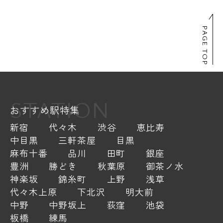
PAGE TOP
STATION
おすすめ駅特集
新宿
代々木
渋谷
恵比寿
中目黒
三軒茶屋
目黒
麻布十番
品川
田町
銀座
豊洲
勝どき
秋葉原
御茶ノ水
神楽坂
錦糸町
上野
浅草
代々木上原
下北沢
明大前
中野
中野坂上
荻窪
池袋
板橋
練馬