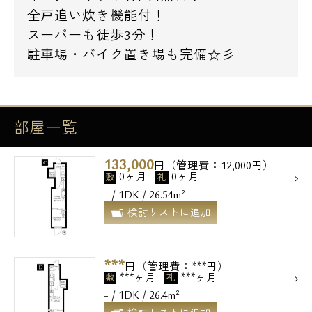
全戸追い炊き機能付！
スーパーも徒歩3分！
駐車場・バイク置き場も完備☆彡
部屋一覧
133,000
円（管理費：12,000円）
0ヶ月
0ヶ月
敷
礼
- / 1DK / 26.54m²
検討リストに追加
***
円（管理費：***円）
***ヶ月
***ヶ月
敷
礼
- / 1DK / 26.4m²