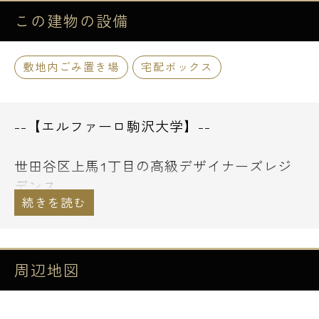
この建物の
設備
敷地内ごみ置き場
宅配ボックス
--【エルファーロ駒沢大学】--
世田谷区上馬1丁目の高級デザイナーズレジ
デンス。
東急田園都市線・駒沢大学駅から徒歩10分の
とても閑静で住みやすいエリアとなります。
周辺地図
地上3階建ての今流行りの低層レジデンスと
なりまして総戸数は16戸全てが1DK以上の間