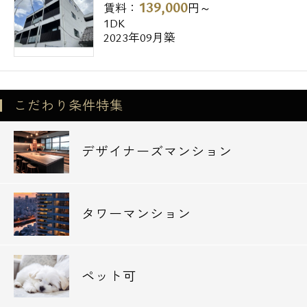
139,000
◆病院
賃料：
円～
1DK
医療法人社団大坪会三軒茶屋病院 394m
2023年09月築
医療法人社団大坪会三軒茶屋第一病院 451m
◆郵便局
世田谷上馬一郵便局 175m
こだわり条件特集
世田谷郵便局 381m
デザイナーズマンション
◆銀行
ゆうちょ銀行世田谷店 381m
りそな銀行世田谷支店 560m
タワーマンション
三菱UFJ銀行世田谷上町支店 612m
◆公園
蛇崩川緑道 1,041m
ペット可
こどものひろば公園 1,049m