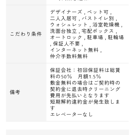
■クローゼット
■シューズボックス
デザイナーズ
,
ペット可
,
二人入居可
,
バストイレ別
,
■エアコン
ウォシュレット
,
浴室乾燥機
,
洗面台独立
,
宅配ボックス
,
こだわり条件
■BS・CSアンテナ
オートロック
,
駐車場
,
駐輪場
,
保証人不要
,
■インターネットWi-Fi無料
インターネット無料
,
仲介手数料無料
■駐車場：33,000円 平置き
保証会社：初回保証料は総賃
■バイク置場：5,500円 大型可
料の50％ 月額1.5％
■駐輪場：先着15台
敷金無料の場合はご契約時の
契約金に退去時クリーニング
備考
費用が先払いとなります
短期解約違約金が発生致しま
エスアールホーム限定で【仲介手数料無
す
料】！
エレベーターなし
さらに契約時の初期費用のお支払いに、お持
ちのお好きなクレジットカードでお支払い頂