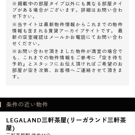
くことも可能です。
※掲載中の部屋タイプ以外にも異なる部屋タイ
電話でお問い合わせ
プがある場合がございます。詳細はお問い合わ
通常のショッピングと同様にお支払い回数等
せ下さい。
0120-500-529
もお選び下さい。
※当サイトは最新物件情報からこれまでの物件
その他、諸条件等については、お気軽にご相
情報も含まれる賃貸アーカイブサイトです。 最
営業時間 10：00～18：00
談下さい。
新の空室確認はメールかお電話にてお問い合わ
せください。
※お問い合わせ頂きました物件が満室の場合で
メールでお問い合わせ
も、これまでの物件情報をご参考に『空き待ち
【周辺環境】
予約』とスタッフにお伝え頂ければご希望のお
お問い合わせ
◆ショッピング施設
部屋が空き次第、お客様へご連絡させて頂きま
す。
まいばすけっと野沢2丁目店 276m
マルエツ中里店 330m
スーパーオオゼキ野沢店 345m
条件の近い物件
◆コンビニ
LEGALAND三軒茶屋(リーガランド三軒茶
ファミリーマート世田谷上馬一丁目店 188m
屋)
ファミリーマート上馬交差点前店 297m