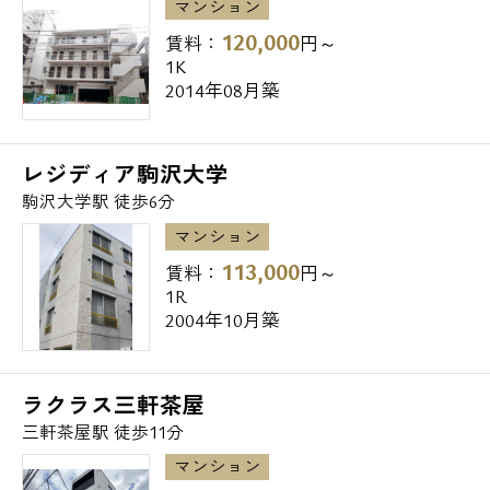
マンション
◆高校
120,000
国立東京学芸大学教育学部附属高校 890m
賃料：
円～
1K
私立昭和女子大学附属昭和高校 962m
2014年08月築
◆中学校
世田谷区立駒留中学校 907m
レジディア駒沢大学
私立昭和女子大学附属昭和中学校 961m
駒沢大学駅 徒歩6分
マンション
◆小学校
113,000
賃料：
円～
世田谷区立旭小学校 237m
1R
世田谷区立中里小学校 590m
2004年10月築
◆幼稚園、保育園
ラクラス三軒茶屋
モニカ三軒茶屋園 187m
三軒茶屋駅 徒歩11分
日本大学認定こども園 243m
マンション