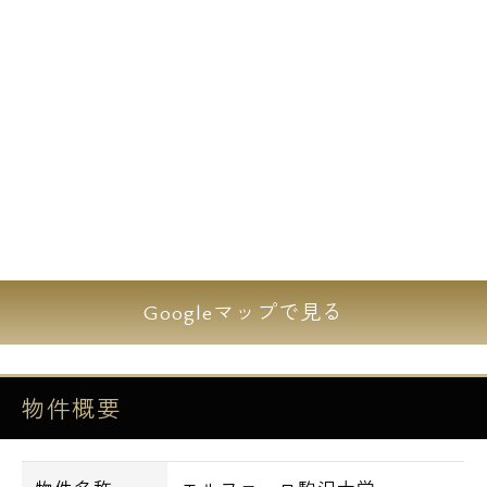
取りの為、お二人様入居も可能となります。
全戸で無料Wi-Fiも導入済み。
テレワークや動画視聴などにも最適ですね。
室内設備も非常に充実しておりましてエアコ
ンは全室に2台以上を完備、遮音性に大変優
れたLL-45等級のフローリング仕上げ、追い
炊き機能も完備という優れもの。
Googleマップで見る
駐車場、バイク置場も完備しておりますので
アクティブなあなたには必見です！
物件概要
高級デザイナーズレジデンス【エルファーロ
駒沢大学】にてあなただけの充実ライフを是
非☆彡