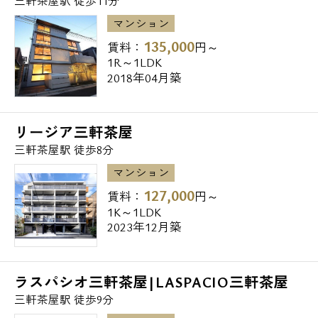
三軒茶屋駅 徒歩11分
マンション
◆飲食店
135,000
キッチンオリジン上馬店 318m
賃料：
円～
1R～1LDK
ガスト世田谷野沢店（から好し取扱店）
2018年04月築
342m
すき家三軒茶屋二丁目店 513m
リージア三軒茶屋
◆販売店
三軒茶屋駅 徒歩8分
Seriaマルエツ中里店 329m
マンション
トモズ上馬店 363m
127,000
賃料：
円～
1K～1LDK
◆大学
2023年12月築
私立日本大学危機管理学部三軒茶屋キャンパ
ス 601m
ラスパシオ三軒茶屋|LASPACIO三軒茶屋
私立昭和女子大学 1,114m
三軒茶屋駅 徒歩9分