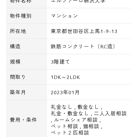
物件名称
エルファーロ駒沢大学
物件種別
マンション
【概要】
所在地 東京都世田谷区上馬1-9-13
所在地
東京都世田谷区上馬1-9-13
構 造 鉄筋コンクリート造
規 模 地上3階建
構造
鉄筋コンクリート（RC造）
総戸数 16戸
規模
3階建て
交 通 東急田園都市線 駒沢大学駅 徒歩10
分
間取り
1DK～2LDK
築年月 2023年 1月
築年月
2023年01月
【建物詳細】
■デザイナーズ
礼金なし
,
敷金なし
,
礼金・敷金なし
,
二人入居相談
■ペット可（小型犬、猫の計2匹まで）
費用・条件
,
ルームシェア相談
,
ペット相談
,
猫相談
,
【設備詳細】
ペット２匹相談