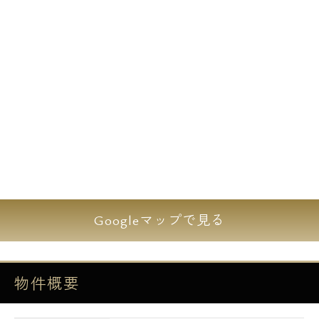
してルームプランは全5タイプ、1Kと1DKの
構成となります。
全部屋で無料のインターネットがご利用可能
となりましてWi-Fiも無料となりますので動
画視聴やテレワークにも最適ですね。
駅前にはスーパー、薬局、飲食店など多数存
在しております為、住環境も非常に良好で
す。
Googleマップで見る
高級デザイナーズレジデンス【エルファーロ
中野富士見町】にてあなただけの充実ライフ
を是非☆彡
物件概要