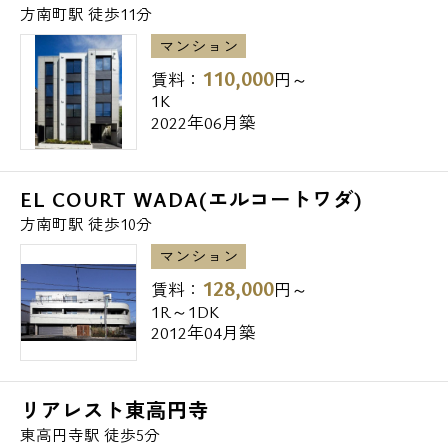
サミットストア中野南台店 579m
方南町駅 徒歩11分
マンション
◆コンビニ
110,000
賃料：
円～
ミニストップ杉並和田店 64m
1K
ローソンツルハドラッグ杉並和田店 152m
2022年06月築
セブンイレブン杉並和田1丁目店 435m
EL COURT WADA(エルコートワダ)
◆飲食店
方南町駅 徒歩10分
スシロー方南町店 408m
モスバーガー島忠中野本店 415m
マンション
松のや方南町店 526m
128,000
賃料：
円～
マクドナルド方南町店 535m
1R～1DK
2012年04月築
サイゼリヤ方南町駅前店 546m
◆販売店
リアレスト東高円寺
ローソンツルハドラッグ杉並和田店 151m
東高円寺駅 徒歩5分