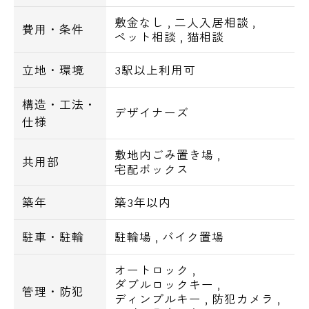
■ディンプルキー
■ダブルロック
敷金なし
,
二人入居相談
,
費用・条件
ペット相談
,
猫相談
■宅配ロッカー
■防犯カメラ
立地・環境
3駅以上利用可
■モニター付インターホン
■ダストボックス
構造・工法・
デザイナーズ
仕様
■バストイレ別
敷地内ごみ置き場
,
■システムキッチン
共用部
宅配ボックス
■独立洗面台
■浴室乾燥機
築年
築3年以内
■追い焚き（1DK）
■24時間換気機能
駐車・駐輪
駐輪場
,
バイク置場
■シャワートイレ
オートロック
,
■オールフローリング
ダブルロックキー
,
管理・防犯
■クローゼット
ディンプルキー
,
防犯カメラ
,