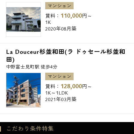
洋服の青山中野弥生町店 382m
マンション
島忠ホームズ中野本店 435m
110,000
賃料：
円～
ダイソーオオゼキ杉並和田店 475m
1K
スギ薬局杉並和田店 491m
2020年08月築
◆大学
La Douceur杉並和田(ラ ドゥセール杉並和
私立女子美術大学 594m
田)
私立女子美術大学短期大学部 595m
中野富士見町駅 徒歩4分
◆高校
マンション
私立佼成学園高校 324m
128,000
賃料：
円～
1K～1LDK
東京都立富士高校 522m
2021年03月築
◆中学校
杉並区立和田中学校 344m
私立佼成学園中学校 407m
こだわり条件特集