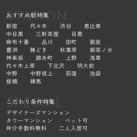
STATION
おすすめ駅特集
新宿
代々木
渋谷
恵比寿
中目黒
三軒茶屋
目黒
麻布十番
品川
田町
銀座
豊洲
勝どき
秋葉原
御茶ノ水
神楽坂
錦糸町
上野
浅草
代々木上原
下北沢
明大前
中野
中野坂上
荻窪
池袋
板橋
練馬
SPECIAL
こだわり条件特集
デザイナーズマンション
タワーマンション
ペット可
仲介手数料無料
二人入居可