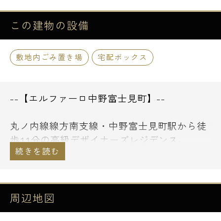
この建物の
設備
敷地内ごみ置き場
宅配ボックス
--【エルファーロ中野富士見町】--
丸ノ内線線方南支線・中野富士見町駅から徒
歩11分の高級デザイナーズレジデンス。
駅まで一直線の立地となります。
地上5階建て、鉄筋コンクリート造の頑丈で
周辺地図
防音・防火対策にもばっちりの構造となりま