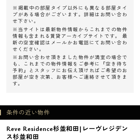
※掲載中の部屋タイプ以外にも異なる部屋タイ
営業時間 10：00～18：00
エスアールホーム限定で【仲介手数料無
プがある場合がございます。詳細はお問い合わ
料】！
せ下さい。
さらに契約時の初期費用のお支払いに、お持
メールでお問い合わせ
※当サイトは最新物件情報からこれまでの物件
ちのお好きなクレジットカードでお支払い頂
情報も含まれる賃貸アーカイブサイトです。 最
新の空室確認はメールかお電話にてお問い合わ
お問い合わせ
くことも可能です。
せください。
通常のショッピングと同様にお支払い回数等
※お問い合わせ頂きました物件が満室の場合で
もお選び下さい。
も、これまでの物件情報をご参考に『空き待ち
予約』とスタッフにお伝え頂ければご希望のお
その他、諸条件等については、お気軽にご相
部屋が空き次第、お客様へご連絡させて頂きま
談下さい。
す。
【周辺環境】
条件の近い物件
◆ショッピング施設
スーパーオオゼキ杉並和田店 475m
Reve Residence杉並和田|レーヴレジデン
マルエツ杉並和田一丁目店 550m
ス杉並和田