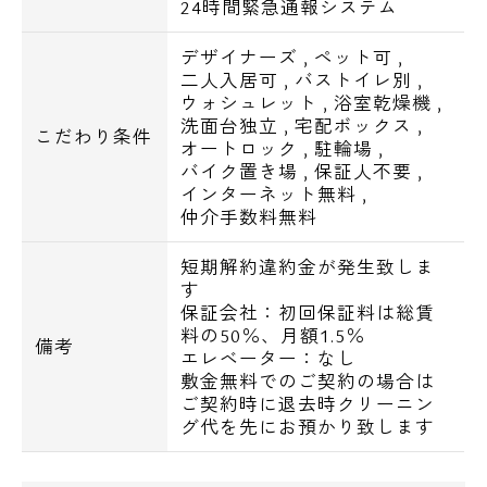
■シューズボックス
24時間緊急通報システム
■エアコン全室完備
デザイナーズ
,
ペット可
,
二人入居可
,
バストイレ別
,
■BS・CSアンテナ
ウォシュレット
,
浴室乾燥機
,
■インターネットWi-Fi無料
洗面台独立
,
宅配ボックス
,
こだわり条件
オートロック
,
駐輪場
,
バイク置き場
,
保証人不要
,
■バイク置場：5,500円/月
インターネット無料
,
■駐輪場：初回ステッカー代1,100円、月額無
仲介手数料無料
料
短期解約違約金が発生致しま
す
保証会社：初回保証料は総賃
料の50％、月額1.5％
【交通アクセス】
備考
エレベーター：なし
東京メトロ丸ノ内線/中野富士見町駅 歩11分
敷金無料でのご契約の場合は
東京メトロ丸ノ内線/方南町駅 歩11分
ご契約時に退去時クリーニン
電話でお問い合わせ
グ代を先にお預かり致します
東京メトロ丸ノ内線/東高円寺駅 歩16分
0120-500-529