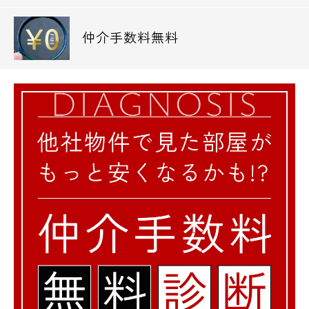
◆銀行
仲介手数料無料
西京信用金庫南中野支店 759m
城南信用金庫中野支店 1,043m
きらぼし銀行中野支店 1,131m
◆公園
中野区立広町みらい公園 324m
帝釈天北広場緑地 709m
◆役所
中野区役所 2,087m
◆警察署、交番
中野警察署 1,788m