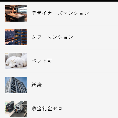
◆小学校
デザイナーズマンション
杉並区立和田小学校 482m
中野区立みなみの小学校 764m
タワーマンション
◆幼稚園、保育園
むさしの保育園 135m
和田ここわ保育園 168m
ペット可
◆病院
救世軍ブース記念病院 263m
立正佼成会附属佼成病院 523m
新築
◆郵便局
杉並聖堂前郵便局 341m
敷金礼金ゼロ
杉並方南二郵便局 661m