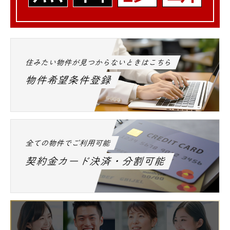
◆図書館
立正佼成会付属佼成図書館 390m
中野区立南台図書館 493m
住みたい物件が見つからないときはこちら
都内全域の高級賃貸、ペット可レジデンス、
物件希望条件登録
デザインマンションはエスアールホームにお
任せください★
他社様ご紹介物件でも仲介手数料の無料診断
も実施中です☆
全ての物件でご利用可能
お気軽にお問い合わせ下さいませ。
契約金カード決済・分割可能