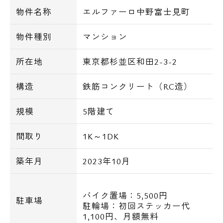
【概要】
物件名称
エルファーロ中野富士見町
所在地 東京都杉並区和田2-3-2
構 造 鉄筋コンクリート造
物件種別
マンション
規 模 地上5階建
総戸数 21戸
所在地
東京都杉並区和田2-3-2
交 通 丸ノ内線方南支線 中野富士見町駅
徒歩8分
構造
鉄筋コンクリート（RC造）
築年月 2023年 10月
規模
5階建て
間取り
1K～1DK
【建物詳細】
■デザイナーズ
築年月
2023年10月
■ペット可
バイク置場：5,500円
【設備詳細】
駐車場
駐輪場：初回ステッカー代
■オートロック
1,100円、月額無料