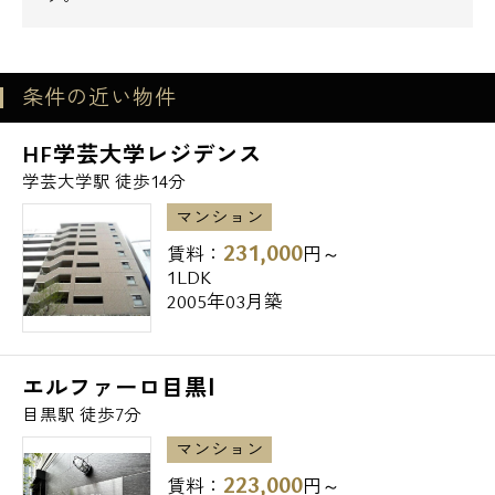
ファミリーマート伊豆屋下目黒三丁目店
→371m
セブンイレブン目黒柳通り店→373m
条件の近い物件
▼飲食店
ロイヤルホスト目黒店→133m
HF学芸大学レジデンス
モスバーガー目黒大鳥神社前店→194m
学芸大学駅 徒歩14分
すき家目黒三丁目店→197m
マンション
キッチンオリジン目黒店→310m
231,000
賃料：
円～
支那そば勝丸→354m
1LDK
▼販売店
2005年03月築
ダイソー清水台東急ストア店→239m
ダイソー目黒不動店→486m
エルファーロ目黒Ⅰ
▼大学
目黒駅 徒歩7分
私立杉野服飾大学→783m
私立杉野服飾大学短期大学部→858m
マンション
私立星薬科大学→1,359m
223,000
賃料：
円～