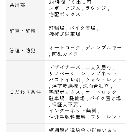
24時間ゴミ出し可
,
共用部
スポーツジム
,
ラウンジ
,
保証会社加入義務：必加入(大手法人契約除
宅配ボックス
く)
駐輪場
,
バイク置場
,
保証会社利用料：ご負担あり(審査内容により
駐車・駐輪
機械式駐車場
料金が異なります｡詳しくはお問い合わせく
ださい)
オートロック
,
ディンプルキー
管理・防犯
,
防犯カメラ
1階の一部住戸のみ、ペット可住戸有り。
デザイナーズ
,
二人入居可
,
一部の住戸はワーキングスペースのご利用不
リノベーション
,
メゾネット
,
可となります。
バストイレ別
,
ウォシュレット
,
浴室乾燥機
,
洗面台独立
,
詳しくはお問い合わせください。
こだわり条件
宅配ボックス
,
オートロック
,
駐車場
,
駐輪場
,
バイク置き場
電話でお問い合わせ
～設備～
,
保証人不要
,
インターネット無料
,
オートロック､防犯カメラ､宅配ボックス､エ
0120-500-529
仲介手数料無料
,
フリーレント
レベーター､24時間利用可ゴミ置場
玄関ディンプルキー､モニター付きインター
営業時間 10：00～18：00
短期解約違約金が御座います