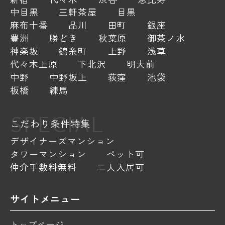
中目黒
三軒茶屋
目黒
麻布十番
品川
田町
銀座
豊洲
勝どき
秋葉原
御茶ノ水
神楽坂
錦糸町
上野
浅草
代々木上原
下北沢
明大前
中野
中野坂上
荻窪
池袋
板橋
練馬
SPECIAL
こだわり条件特集
デザイナーズマンション
タワーマンション
ペット可
仲介手数料無料
二人入居可
サイトメニュー
トップページ