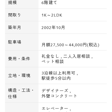
規模
6階建て
その他、諸条件等については、お気軽にご相
間取り
1K～2LDK
談下さい。
**********************************
築年月
2002年10月
【物件概要】
駐車場
月額27,500～44,000円(税込)
物 件 名： HF目黒行人坂レジデンス
（旧：フロンティアテラス目黒）
礼金なし
,
二人入居相談
,
費用・条件
所 在 地： 東京都目黒区下目黒1-4-4
ペット相談
構造・規模： 鉄筋コンクリート造・地上6
3沿線以上利用可
,
階地下2階建
立地・環境
駅徒歩5分以内
完 成： 2002年10月
間 取 り： 1R・1LDK
構造・工法・
デザイナーズ
,
駐 車 場： 有り(月額27,500～44,000円)
外壁コンクリート
仕様
バイク置場： 有り(月額3,300円)
自転車置場： 有り(台数に制限有り)
エレベーター
,