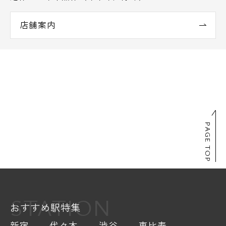
店舗案内
PAGE TOP
STATION
おすすめ駅特集
新宿
代々木
渋谷
恵比寿