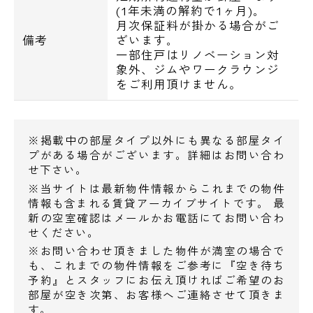
ホン､フローリング､システムキッチン､2～3
(1年未満の解約で1ヶ月)｡
月次保証料が掛かる場合がご
口ガスコンロ､浴室換気乾燥機､独立洗面化粧
メールでお問い合わせ
備考
ざいます｡
台､浴室換気乾燥機､追焚(一部住戸のみ)､ウ
一部住戸はリノベーション対
お問い合わせ
ォシュレット､室内洗濯機置場､無料インター
象外、ジムやワークラウンジ
をご利用頂けません。
ネット
～周辺環境～
※掲載中の部屋タイプ以外にも異なる部屋タイ
▼スーパー
プがある場合がございます。詳細はお問い合わ
マルエツ目黒店→223m
せ下さい。
東急ストア清水台店→246m
※当サイトは最新物件情報からこれまでの物件
情報も含まれる賃貸アーカイブサイトです。 最
まいばすけっと下目黒2丁目店→339m
新の空室確認はメールかお電話にてお問い合わ
ライフ下目黒店→480m
せください。
▼コンビニ
※お問い合わせ頂きました物件が満室の場合で
ファミリーマート大鳥神社前店→115m
も、これまでの物件情報をご参考に『空き待ち
予約』とスタッフにお伝え頂ければご希望のお
ローソン目黒大鳥神社前店→206m
部屋が空き次第、お客様へご連絡させて頂きま
ファミリーマート目黒三丁目店→349m
す。