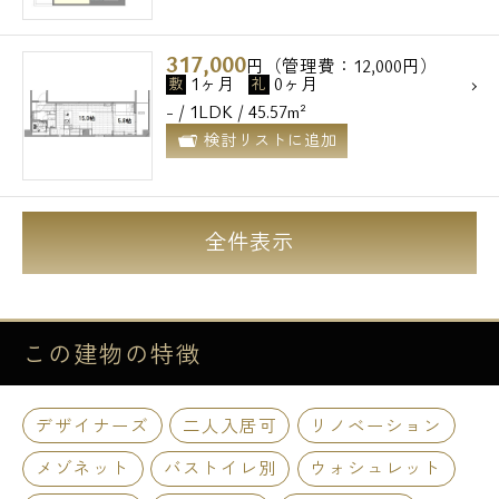
317,000
円（管理費：12,000円）
1ヶ月
0ヶ月
敷
礼
- / 1LDK / 45.57m²
検討リストに追加
全件表示
この建物の
特徴
デザイナーズ
二人入居可
リノベーション
メゾネット
バストイレ別
ウォシュレット