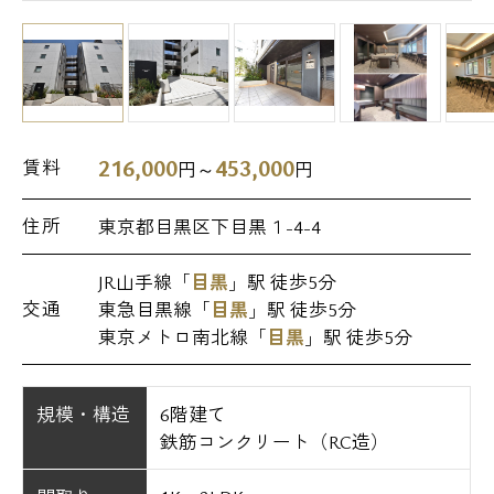
216,000
453,000
賃料
円～
円
住所
東京都目黒区下目黒１-4-4
JR山手線「
目黒
」駅 徒歩5分
交通
東急目黒線「
目黒
」駅 徒歩5分
東京メトロ南北線「
目黒
」駅 徒歩5分
規模・構造
6階建て
鉄筋コンクリート（RC造）