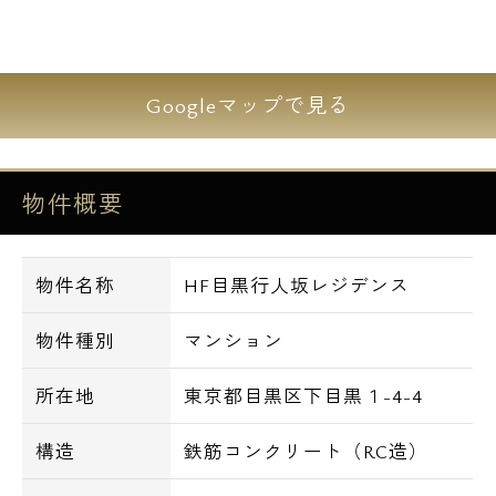
リノベーション済みで広々とした室内♪ 是
非ご見学下さい♪
Googleマップで見る
※一部住戸はリノベーション対象外、ジムや
ワークラウンジをご利用頂けません。
物件概要
**********************************
お部屋をご契約頂く際は、エスアールホーム
物件名称
HF目黒行人坂レジデンス
限定で【仲介手数料無料】にてご案内可能で
す！
物件種別
マンション
さらに初期費用のお支払いに、お持ちのクレ
ジットカードでお支払い頂くことも可能で
所在地
東京都目黒区下目黒１-4-4
す。
通常のショッピングと同様にお支払い回数等
構造
鉄筋コンクリート（RC造）
もお選び下さい。