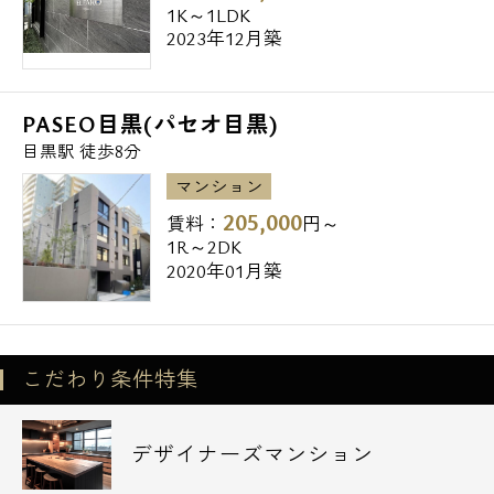
私立東京医療保健大学五反田キャンパス
1K～1LDK
2023年12月築
→1,722m
私立東京音楽大学中目黒・代官山キャンパス
→1,774m
PASEO目黒(パセオ目黒)
▼公園
目黒駅 徒歩8分
目黒区民センター公園→426m
マンション
谷戸前川緑道→480m
205,000
賃料：
円～
中目黒南緑地公園→700m
1R～2DK
目黒清掃工場緩衝緑地→764m
2020年01月築
なべころ坂緑地公園→783m
▼役所
目黒区役所→1,335m
こだわり条件特集
デザイナーズマンション