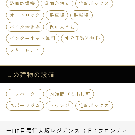
浴室乾燥機
洗面台独立
宅配ボックス
オートロック
駐車場
駐輪場
バイク置き場
保証人不要
インターネット無料
仲介手数料無料
フリーレント
この建物の
設備
エレベーター
24時間ゴミ出し可
スポーツジム
ラウンジ
宅配ボックス
ーHF目黒行人坂レジデンス（旧：フロンティ