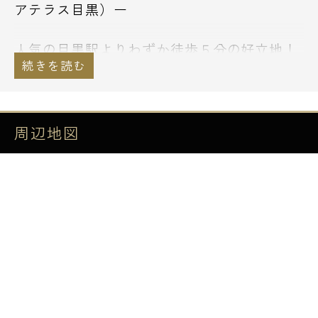
アテラス目黒）ー
人気の目黒駅よりわずか徒歩５分の好立地！
桜並木がキレイな目黒川のすぐ近くに建つ高
級リノベーション賃貸レジデンス、HF目黒行
人坂レジデンスのご紹介です。
周辺地図
2002年完成と古くはありませんが、デザイン
リノベーションを行いました♪
広めの1ルームや1LDKなど､複数の間取りプ
ランが揃いました。
共用部にデザインにこだわったワーキングス
ペースを確保、フィットネスジムもありま
す！
インターネット無料設備あります！