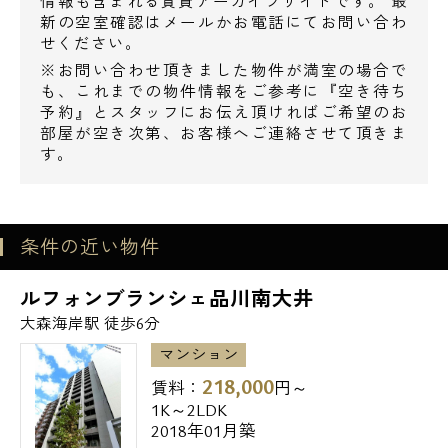
情報も含まれる賃貸アーカイブサイトです。 最
◆木曽路大森店・・209m
新の空室確認はメールかお電話にてお問い合わ
せください。
◆なか卯南大井三丁目店・・ 210m
※お問い合わせ頂きました物件が満室の場合で
◆大戸屋ごはん処大森店・・220m
も、これまでの物件情報をご参考に『空き待ち
予約』とスタッフにお伝え頂ければご希望のお
販売店
部屋が空き次第、お客様へご連絡させて頂きま
す。
◆ゴルフパートナー大森店・・ 111m
◆トヨタモビリティ東京大森店・・194m
◆くまざわ書店イトーヨーカドー大森店・・
227m
条件の近い物件
◆ニッポンレンタカー大森海岸営業所・・
ルフォンブランシェ品川南大井
229m
大森海岸駅 徒歩6分
◆Francfranc大森店・・231m
マンション
218,000
病院
賃料：
円～
1K～2LDK
◆いすゞ病院・・276m
2018年01月築