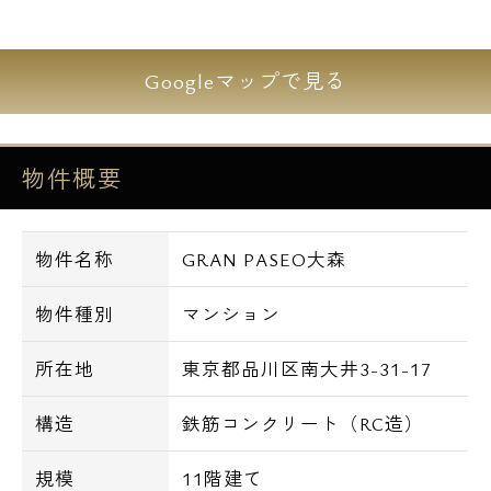
良好です！
Googleマップで見る
是非、この機会にお問い合わせご内覧下さい
♪
物件概要
【設備詳細】
■外観タイル張り
物件名称
GRAN PASEO大森
■オートロック
■TVモニター付きインターホン
物件種別
マンション
■防犯カメラ
■エレベーター
所在地
東京都品川区南大井3-31-17
■宅配BOX
■敷地内にゴミ置き場（24時間ゴミ出し可）
構造
鉄筋コンクリート（RC造）
規模
11階建て
■バス・トイレ別