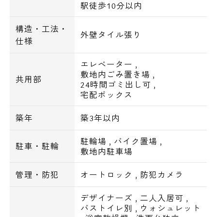
駅徒歩10分以内
■駐車場：月額33.000円（税込）
構造・工法・
外壁タイル張り
■バイク置場：月額5.500円～8.800円（税
仕様
込）
■駐輪場：月額330円（税込）
エレベーター
,
敷地内ごみ置き場
,
※台数に制限がある為、空き状況等はご確認
共用部
24時間ゴミ出し可
,
下さい。
宅配ボックス
電話でお問い合わせ
築年
築3年以内
【交通アクセス】
0120-500-529
JR京浜東北線「大森」駅 徒歩7分
駐輪場
,
バイク置場
,
京急本線「大森海岸」駅 徒歩3分
駐車・駐輪
営業時間 10：00～18：00
敷地内駐車場
湘南新宿ライン「西大井」駅 徒歩33分
管理・防犯
オートロック
,
防犯カメラ
メールでお問い合わせ
【周辺環境】
デザイナーズ
,
二人入居可
,
ショッピング施設
お問い合わせ
バストイレ別
,
ウォシュレット
◆イトーヨーカドー大森店・・218m