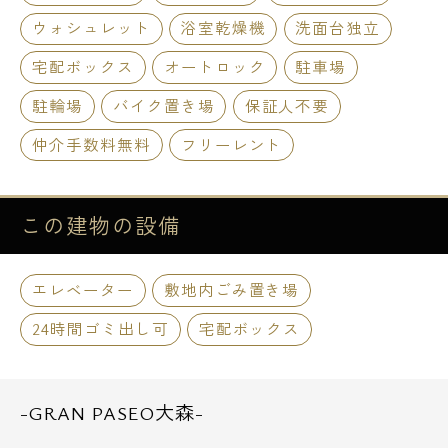
ウォシュレット
浴室乾燥機
洗面台独立
宅配ボックス
オートロック
駐車場
駐輪場
バイク置き場
保証人不要
仲介手数料無料
フリーレント
この建物の
設備
エレベーター
敷地内ごみ置き場
24時間ゴミ出し可
宅配ボックス
-GRAN PASEO大森-