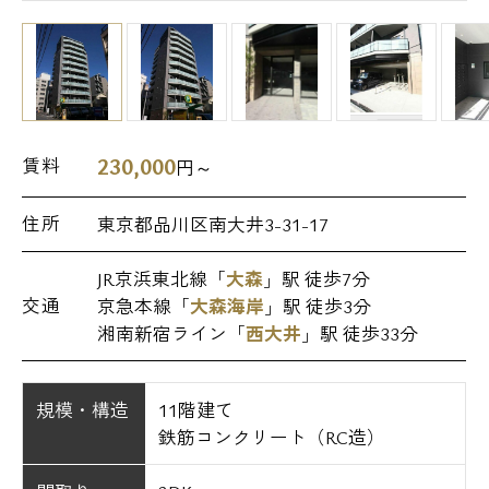
230,000
賃料
円～
住所
東京都品川区南大井3-31-17
JR京浜東北線「
大森
」駅 徒歩7分
交通
京急本線「
大森海岸
」駅 徒歩3分
湘南新宿ライン「
西大井
」駅 徒歩33分
規模・構造
11階建て
鉄筋コンクリート（RC造）