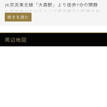
JR京浜東北線「大森駅」より徒歩7分の閑静
な住宅地が広がるエリア東京都品川区南大井
3丁目31-17に鉄筋コンクリート造地上11階建
て高級感あふれるタイル張りの外観が特徴の
人気シリーズハイグレードレジデンス「グラ
ンパセオ大森」のご紹介です！
周辺地図
敷地内には駐車場・バイク置き場・駐輪場を
完備しておりますので大切な乗り物を安心し
て駐車頂けます。
その他にも充実の設備を完備しておりますの
で↓下記【設備詳細】にてご確認下さい！
徒歩圏内にはイトーヨーカドー大森店などの
大型商業施設ものございますので生活環境も