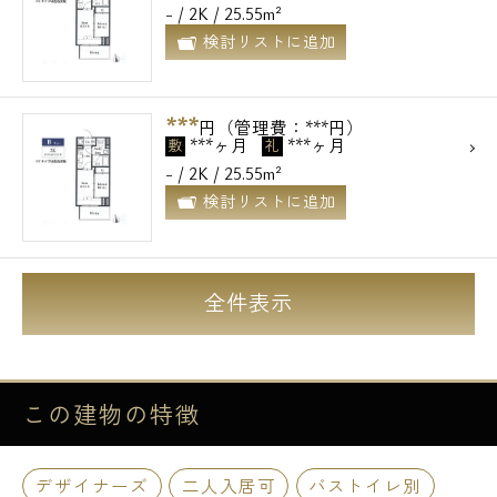
- / 2K / 25.55m²
検討リストに追加
***
円（管理費：***円）
***ヶ月
***ヶ月
敷
礼
- / 2K / 25.55m²
検討リストに追加
全件表示
この建物の
特徴
デザイナーズ
二人入居可
バストイレ別