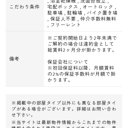
,
浴室乾燥機
,
洗面台独立
,
◆まいばすけっと南大井3丁目店・・226m
こだわり条件
宅配ボックス
,
オートロック
,
駐車場
,
駐輪場
,
バイク置き場
◆ザ・ガーデン自由が丘大森店・・236m
,
保証人不要
,
仲介手数料無料
◆ジーユーイトーヨーカドー大森店・・236m
,
フリーレント
◆カルディコーヒーファームイトーヨーカド
ー大森店・・236m
※ご契約開始日より2年未満で
ご解約の場合は違約金として
総賃料2ヶ月分が掛かります。
コンビニ
備考
◆セブンイレブン品川南大井3丁目店・・43m
保証会社について
※初回保証料以降、月額賃料
◆セブンイレブン京急ST大森海岸店・・46m
の2%の保証手数料が月額で掛
◆ファミリーマート大森海岸駅東店・・115m
かります。
◆ローソン大森海岸駅前店・・147m
◆ファミリーマート南大井三丁目店・・ 220m
※掲載中の部屋タイプ以外にも異なる部屋タイ
プがある場合がございます。詳細はお問い合わ
飲食店
せ下さい。
◆キッチンオリジン大森海岸店・・64m
※当サイトは最新物件情報からこれまでの物件
◆天丼てんや京急大森海岸店・・69m