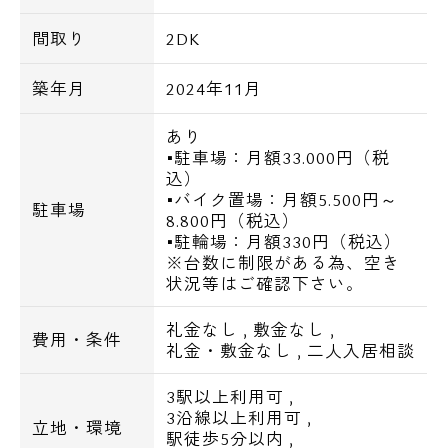
■独立洗面化粧台
間取り
2DK
■温水洗浄便座
■浴室暖房乾燥機
築年月
2024年11月
■24時間換気システム
■室内洗濯機置き場
あり
■駐車場：月額33.000円（税
■システムキッチン
込）
■ガスコンロ
■バイク置場：月額5.500円～
駐車場
■玄関人感センサー照明
8.800円（税込）
■駐輪場：月額330円（税込）
■フローリング
※台数に制限がある為、空き
■クローゼット
状況等はご確認下さい。
■シューズBOX
■エアコン
礼金なし
,
敷金なし
,
費用・条件
礼金・敷金なし
,
二人入居相談
■バルコニー
3駅以上利用可
,
■光インターネット対応：使用料無料※Wi-fi
3沿線以上利用可
,
立地・環境
駅徒歩5分以内
,
対応