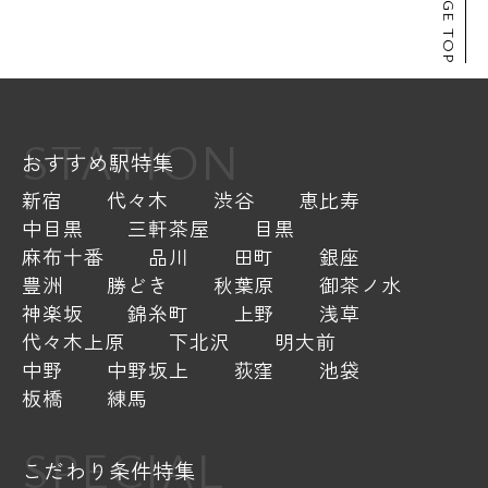
PAGE TOP
STATION
おすすめ駅特集
新宿
代々木
渋谷
恵比寿
中目黒
三軒茶屋
目黒
麻布十番
品川
田町
銀座
豊洲
勝どき
秋葉原
御茶ノ水
神楽坂
錦糸町
上野
浅草
代々木上原
下北沢
明大前
中野
中野坂上
荻窪
池袋
板橋
練馬
SPECIAL
こだわり条件特集