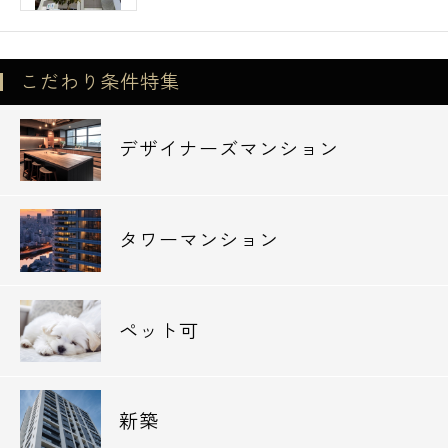
郵便局
◆大森ベルポート郵便局・・314m
こだわり条件特集
図書館
◆品川区立南大井図書館・・417m
デザイナーズマンション
品川区の新築・高級賃貸・デザイナーズマン
ションは当社エスアールホームにお任せ下さ
タワーマンション
い。
また「仲介手数料無料診断」や初期費用をお
手持ちの「クレジットカード」にてお支払い
ペット可
頂けますのでお気軽にお問い合わせ下さい。
新築