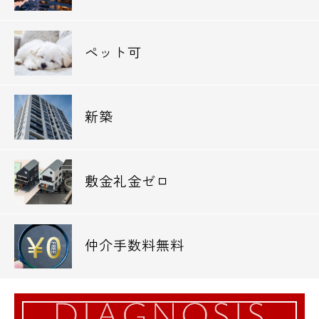
私立上智大学目白聖母キャンパス ・・・
784m
ペット可
■高校
私立保善高校 ・・・ 931m
私立海城高校 ・・・ 1,073m
新築
■中学校
新宿区立落合中学校 ・・・ 480m
敷金礼金ゼロ
新宿区立新宿西戸山中学校 ・・・ 643m
■小学校
新宿区立戸塚第三小学校 ・・・ 153m
仲介手数料無料
新宿区立落合第四小学校 ・・・ 453m
■幼稚園、保育園