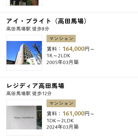
＝＝＝＝＝＝＝＝＝＝＝
【ASTILE高田馬場（アスティーレ高田馬場）
の周辺環境】
アイ・ブライト（高田馬場）
■ショッピング施設
高田馬場駅 徒歩8分
スーパーオオゼキ高田馬場店 ・・・
マンション
181m
164,000
賃料：
円～
マルエツプチ高田馬場店 ・・・ 212m
1R～2LDK
2005年03月築
西友高田馬場店 ・・・ 241m
■コンビニ
レジディア高田馬場
セブンイレブン高田馬場3丁目中央
高田馬場駅 徒歩12分
店 ・・・ 72m
マンション
161,000
賃料：
円～
■飲食店
1DK～2LDK
叙々苑高田馬場店 ・・・ 203m
2024年03月築
CoCo壱番屋新宿高田馬場店 ・・・ 203m