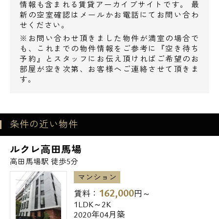
メールでお問い合わせ
情報も含まれる賃貸アーカイブサイトです。 最
新の空室確認はメールかお電話にてお問い合わ
■BS・CSアンテナ
せください。
お問い合わせ
■CATV
※お問い合わせ頂きました物件が満室の場合で
も、これまでの物件情報をご参考に『空き待ち
予約』とスタッフにお伝え頂ければご希望のお
部屋が空き次第、お客様へご連絡させて頂きま
エスアールホーム限定で【仲介手数料無
す。
料】！
さらに契約時の初期費用のお支払いに、お持
ちのお好きなクレジットカードでお支払い頂
条件の近い物件
くことも可能です。
通常のショッピングと同様にお支払い回数等
ルクレ高田馬場
もお選び下さい。
高田馬場駅 徒歩5分
その他、諸条件等については、お気軽にご相
マンション
談下さい。
162,000
賃料：
円～
1LDK～2K
＝＝＝＝＝＝＝＝＝＝＝＝＝＝＝＝＝＝＝＝
2020年04月築