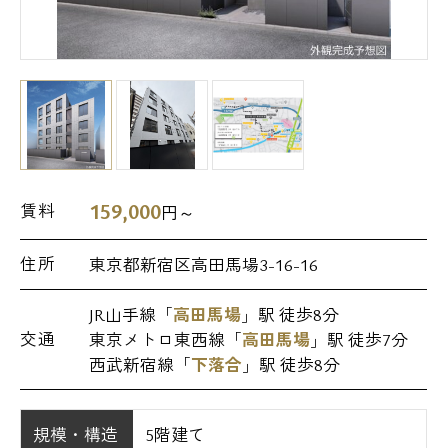
159,000
賃料
円～
住所
東京都新宿区高田馬場3-16-16
JR山手線「
高田馬場
」駅 徒歩8分
交通
東京メトロ東西線「
高田馬場
」駅 徒歩7分
西武新宿線「
下落合
」駅 徒歩8分
規模・構造
5階建て