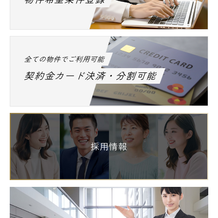
■公園
落合中央公園 ・・・ 546m
目白の森 ・・・ 958m
全ての物件でご利用可能
■図書館
契約金カード決済・分割可能
東京富士大学図書館 ・・・ 187m
新宿区立下落合図書館 ・・・ 195m
＝＝＝＝＝＝＝＝＝＝＝＝＝＝＝＝＝＝＝＝
採用情報
＝＝＝＝＝＝＝＝＝＝＝
都内全域の高級賃貸、ペット可レジデンス、
デザインマンション、【ASTILE高田馬場（ア
スティーレ高田馬場）】の周辺物件はエスア
ールホームにお任せください★