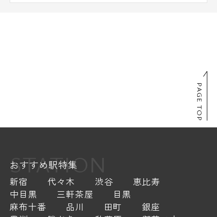
PAGE TOP
STATION
おすすめ駅特集
新宿
代々木
渋谷
恵比寿
中目黒
三軒茶屋
目黒
麻布十番
品川
田町
銀座