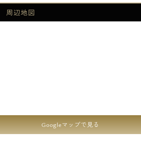
アクセスとなります。
周辺地図
地上5階建て、総戸数は16戸、1Rタイプを主
体に1LDKタイプの構成となります。
1階は開放感あふれる専用テラスを採用。
くつろぎの場所としてもご利用できますね。
館内は無料のインターネットも導入しており
ますのでテレワークや動画視聴にもコストが
かからずご利用が可能です。
高級デザイナーズレジデンス【ASTILE高田馬
場（アスティーレ高田馬場）】にてあなただ
Googleマップで見る
けの充実ライフを是非☆彡