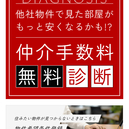
キッズタウン下落合保育園 ・・・ 189m
オルト保育園 ・・・ 315m
■病院
医療法人社団瑞雲会高田馬場病院 ・・・
677m
社会福祉法人聖母会聖母病院 ・・・
781m
■郵便局
高田馬場郵便局 ・・・ 234m
新宿小滝橋郵便局 ・・・ 591m
■銀行
みずほ銀行高田馬場支店 ・・・ 276m
住みたい物件が見つからないときはこちら
三菱UFJ銀行高田馬場支店 ・・・ 382m
物件希望条件登録