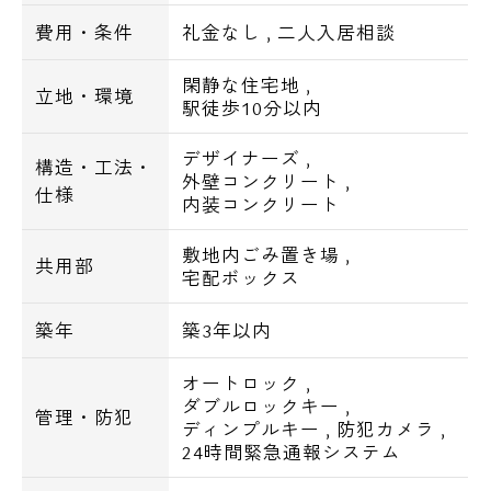
＝＝＝＝＝＝＝＝＝＝＝
費用・条件
礼金なし
,
二人入居相談
【ASTILE高田馬場（アスティーレ高田馬場）
の建物詳細】
閑静な住宅地
,
立地・環境
■高級
駅徒歩10分以内
■デザイナーズ
デザイナーズ
,
■インターネット無料
構造・工法・
外壁コンクリート
,
■コンクリート打ちっぱなし
仕様
内装コンクリート
■閑静な住宅街
敷地内ごみ置き場
,
共用部
宅配ボックス
＝＝＝＝＝＝＝＝＝＝＝＝＝＝＝＝＝＝＝＝
＝＝＝＝＝＝＝＝＝＝＝
築年
築3年以内
【ASTILE高田馬場（アスティーレ高田馬場）
の設備詳細】
オートロック
,
■オートロック
ダブルロックキー
,
管理・防犯
ディンプルキー
,
防犯カメラ
,
■ディンプルキー
24時間緊急通報システム
■ダブルロック