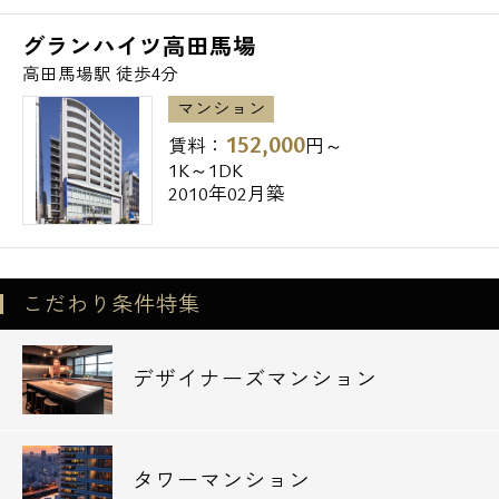
ケンタッキーフライドチキン高田馬場四丁目
店 ・・・ 229m
グランハイツ高田馬場
キッチンオリジン高田馬場店 ・・・
高田馬場駅 徒歩4分
234m
マンション
松屋高田馬場4丁目店 ・・・ 271m
152,000
賃料：
円～
1K～1DK
■販売店
2010年02月築
ドコモショップ高田馬場店 ・・・ 199m
トモズ高田馬場店 ・・・ 215m
マツモトキヨシ高田馬場4丁目店 ・・・
こだわり条件特集
227m
ホンダドリーム新宿 ・・・ 286m
デザイナーズマンション
ツルハドラッグ高田馬場店 ・・・ 318m
■大学
私立東京富士大学 ・・・ 188m
タワーマンション