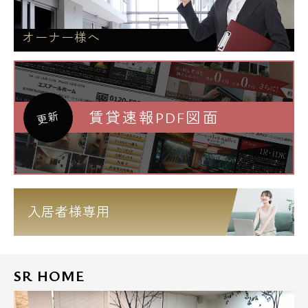
他社様ご紹介物件でも仲介手数料の無料診断
も実施中です☆
オーナー様へ
お気軽にお問い合わせ下さいませ。
賃貸速報PDF図面
更新
入居者様専用
SR HOME