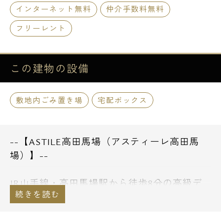
インターネット無料
仲介手数料無料
フリーレント
この建物の
設備
敷地内ごみ置き場
宅配ボックス
--【ASTILE高田馬場（アスティーレ高田馬
場）】--
JR山手線・高田馬場駅から徒歩8分の高級デ
ザイナーズレジデンス。
西武新宿線・下落合からも同等距離のマルチ