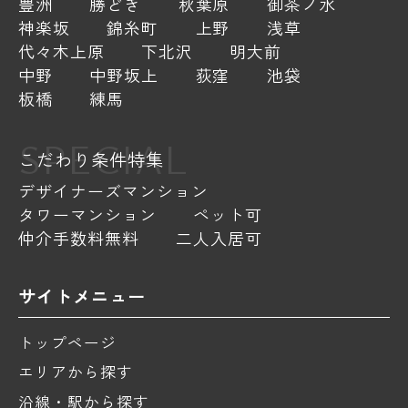
豊洲
勝どき
秋葉原
御茶ノ水
神楽坂
錦糸町
上野
浅草
代々木上原
下北沢
明大前
中野
中野坂上
荻窪
池袋
板橋
練馬
SPECIAL
こだわり条件特集
デザイナーズマンション
タワーマンション
ペット可
仲介手数料無料
二人入居可
サイトメニュー
トップページ
エリアから探す
沿線・駅から探す