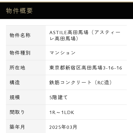
物件概要
＝＝＝＝＝＝＝＝＝＝＝＝＝＝＝＝＝＝＝＝
＝＝＝＝＝＝＝＝＝＝＝
【ASTILE高田馬場（アスティーレ高田馬場）
ASTILE高田馬場（アスティー
の物件概要】
物件名称
レ高田馬場）
所 在 地：東京都新宿区高田馬場3-16-16
構 造：鉄筋コンクリート造
物件種別
マンション
規 模：地上5階建
所在地
東京都新宿区高田馬場3-16-16
総 戸 数：16戸
交 通：JR山手線 高田馬場駅 徒歩8
構造
鉄筋コンクリート（RC造）
分
駐 車 場：なし
規模
5階建て
バイク置場：なし
駐 輪 場：なし
間取り
1R～1LDK
＝＝＝＝＝＝＝＝＝＝＝＝＝＝＝＝＝＝＝＝
築年月
2025年03月