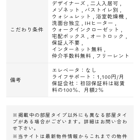
■宅配ロッカー
デザイナーズ
,
二人入居可
,
メゾネット
,
バストイレ別
,
■防犯カメラ
ウォシュレット
,
浴室乾燥機
,
■モニター付インターホン
洗面台独立
,
IHヒーター
,
■敷地内ごみ出し
こだわり条件
ウォークインクローゼット
,
宅配ボックス
,
オートロック
,
保証人不要
,
■バストイレ別
インターネット無料
,
■システムキッチン
仲介手数料無料
,
フリーレント
■独立洗面台
エレベータ：なし
■浴室乾燥機
ライフサポート：1,100円/月
備考
■追い焚き（1LDK）
保証会社：初回保証料は総賃
■24時間換気機能
料の100％、月額2％
電話でお問い合わせ
■シャワートイレ
■オールフローリング
0120-500-529
※掲載中の部屋タイプ以外にも異なる部屋タイ
■クローゼット
プがある場合がございます。詳細はお問い合わ
■シューズボックス
営業時間 10：00～18：00
せ下さい。
■エアコン
※当サイトは最新物件情報からこれまでの物件