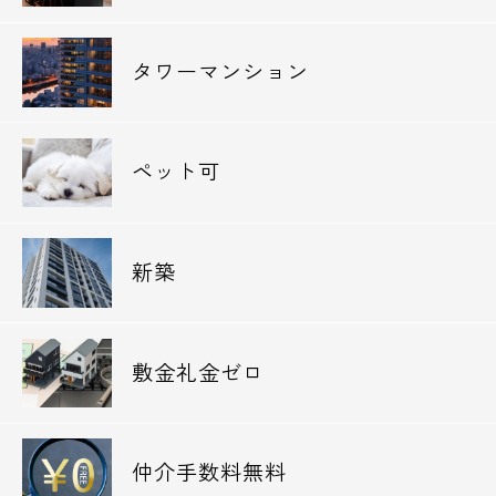
◆スギ薬局練馬豊玉北店・・251m
◆トヨタモビリティ東京豊玉目白通り店・・
タワーマンション
359m
◆アポロステーション環七豊玉陸橋SS・・
372m
ペット可
大学
◆私立武蔵大学・・380m
◆私立武蔵野音楽大学江古田キャンパス・・
新築
1,005m
◆私立日本大学藝術学部・・1,014m
◆私立国際短期大学・・1,024m
敷金礼金ゼロ
◆私立目白大学短期大学部・・2,267m
中学校
仲介手数料無料
◆練馬区立豊玉第二中学校・・152m