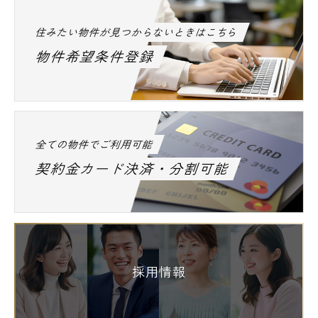
◆桜台幼稚園・・391m
住みたい物件が見つからないときはこちら
◆アスク豊玉中保育園・・402m
物件希望条件登録
病院
◆浩生会スズキ病院・・588m
◆医療法人財団健貢会総合東京病院・・703m
◆社会福祉法人武蔵野療園病院・・754m
全ての物件でご利用可能
◆社会福祉法人浄風園中野江古田病院・・
契約金カード決済・分割可能
793m
◆医療法人社団野村慈豊会桜台病院・・800m
郵便局
◆練馬豊玉中郵便局・・362m
採用情報
銀行
◆きらぼし銀行小竹向原出張所・・637m