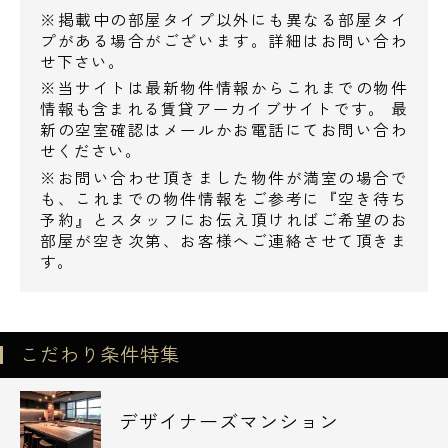
◆ファミリーマート練馬豊中通り店・・314m
※掲載中の部屋タイプ以外にも異なる部屋タイ
プがある場合がございます。詳細はお問い合わ
◆ファミリーマート桜台駅前店・・466m
せ下さい。
◆ローソンストア100練馬桜台店・・474m
※当サイトは最新物件情報からこれまでの物件
◆ローソン中野江原町二丁目店・・491m
情報も含まれる賃貸アーカイブサイトです。 最
◆ファミリーマート新江古田駅前店・・506m
新の空室確認はメールかお電話にてお問い合わ
せください。
※お問い合わせ頂きました物件が満室の場合で
飲食店
も、これまでの物件情報をご参考に『空き待ち
◆しゃぶ葉豊玉北店・・262m
予約』とスタッフにお伝え頂ければご希望のお
部屋が空き次第、お客様へご連絡させて頂きま
◆肉の万世環七豊玉店・・303m
す。
◆バーミヤン練馬豊玉店・・442m
◆大阪王将桜台店・・483m
◆松屋桜台店 ・・487m
こだわり条件特集
販売店
◆スズキ自販東京スズキアリーナ練馬・・80m
デザイナーズマンション
◆東日本三菱自動車販売練馬店・・135m