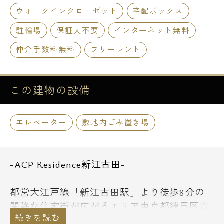
ウォークインクローゼット
宅配ボックス
駐輪場
保証人不要
インターネット無料
仲介手数料無料
フリーレント
この建物の
設備
エレベーター
敷地内ごみ置き場
-ACP Residence新江古田-
都営大江戸線「新江古田駅」より徒歩8分の
閑静な住宅街が広がるエリア東京都練馬区豊
玉北2-16-8に鉄筋コンクリート造地上4階建