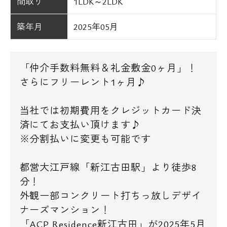
間取り
1LDK～2LDK
築年月
2025年05月
「仲介手数料無料＆礼金敷金0ヶ月」！
さらにフリーレント1ヶ月♪
当社では初期費用をクレジットカード決
済にてお支払い頂けます♪
※分割払いに変更も可能です
都営大江戸線「新江古田駅」より徒歩8
分！
外観一部コンクリート打ちっ放しデザイ
ナーズマンション！
「ACP Residence新江古田」が2025年5月