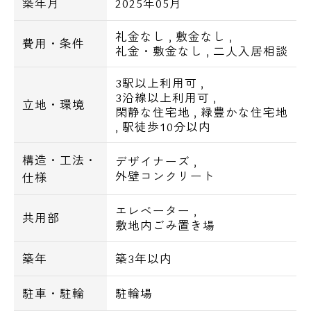
築年月
2025年05月
■玄関人感センサー照明
■フローリング
礼金なし
,
敷金なし
,
費用・条件
礼金・敷金なし
,
二人入居相談
■クローゼット
■シューズBOX
3駅以上利用可
,
■エアコン
3沿線以上利用可
,
立地・環境
■バルコニー
閑静な住宅地
,
緑豊かな住宅地
,
駅徒歩10分以内
■BS/CS
構造・工法・
デザイナーズ
,
■インターネット対応：使用料無料（Wi-Fi対
外壁コンクリート
仕様
応）
エレベーター
,
共用部
敷地内ごみ置き場
■駐輪場：あり
電話でお問い合わせ
※台数に制限がある為、空き状況等はご確認
築年
築3年以内
下さい。
0120-500-529
駐車・駐輪
駐輪場
営業時間 10：00～18：00
【交通アクセス】