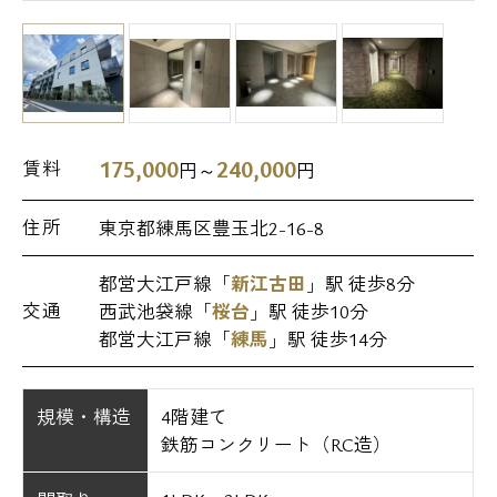
175,000
240,000
賃料
円～
円
住所
東京都練馬区豊玉北2-16-8
都営大江戸線「
新江古田
」駅 徒歩8分
交通
西武池袋線「
桜台
」駅 徒歩10分
都営大江戸線「
練馬
」駅 徒歩14分
規模・構造
4階建て
鉄筋コンクリート（RC造）