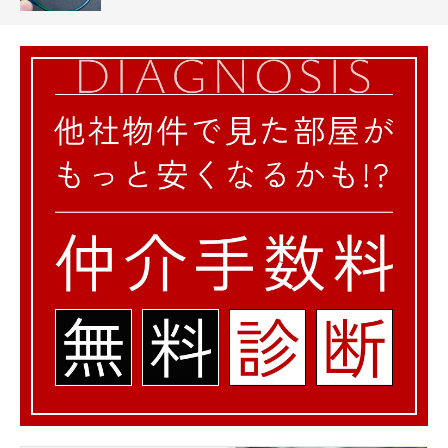
◆私立武蔵中学校・・239m
◆練馬区立豊玉中学校・・825m
◆中野区立第七中学校・・1,067m
◆練馬区立旭丘中学校・・1,070m
小学校
◆練馬区立豊玉東小学校・・293m
◆練馬区立豊玉第二小学校・・430m
◆中野区立江古田小学校・・886m
◆中野区立江原小学校・・893m
◆練馬区立開進第三小学校・・932m
幼稚園、保育園
◆ソラスト新江古田・・26m
◆さくらさくみらい豊玉北・・127m
◆練馬型グループ保育室桜台・・306m