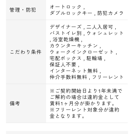
沿線1
オートロック
,
管理・防犯
ダブルロックキー
,
防犯カメラ
都営大江戸線「新江古田」駅 徒歩8分
メールでお問い合わせ
沿線2
デザイナーズ
,
二人入居可
,
お問い合わせ
西武池袋線「桜台」駅 徒歩10分
バストイレ別
,
ウォシュレット
,
浴室乾燥機
,
沿線3
カウンターキッチン
,
都営大江戸線「練馬」駅 徒歩14分
こだわり条件
ウォークインクローゼット
,
宅配ボックス
,
駐輪場
,
保証人不要
,
【周辺環境】
インターネット無料
,
ショッピング施設
仲介手数料無料
,
フリーレント
◆マルエツ新江古田駅前店・・525m
◆ミニコープ桜台駅前店・・526m
※ご契約開始日より1年未満で
ご解約の場合は違約金として
◆西友桜台店・・534m
備考
賃料1ヶ月分が掛かります。
◆まいばすけっと江古田栄町店・・611m
※フリーレント対象分が違約
◆スーパーみらべる江古田店・・635m
金となります。
コンビニ