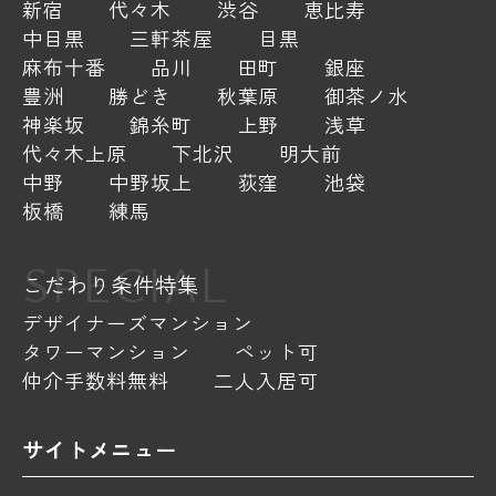
新宿
代々木
渋谷
恵比寿
中目黒
三軒茶屋
目黒
麻布十番
品川
田町
銀座
豊洲
勝どき
秋葉原
御茶ノ水
神楽坂
錦糸町
上野
浅草
代々木上原
下北沢
明大前
中野
中野坂上
荻窪
池袋
板橋
練馬
SPECIAL
こだわり条件特集
デザイナーズマンション
タワーマンション
ペット可
仲介手数料無料
二人入居可
サイトメニュー