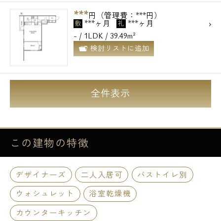
***
円（管理費：***円）
***ヶ月
***ヶ月
敷
礼
- / 1LDK / 39.49m²
検討リストに追加
全件表示
この建物の
特徴
デザイナーズ
二人入居可
バストイレ別
ウォシュレット
浴室乾燥機
カウンターキッチン