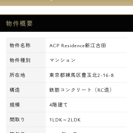
■オートロック
■TVモニター付きインターホン
物件概要
■ダブルロック
■防犯カメラ
■エレベーター
物件名称
ACP Residence新江古田
■宅配BOX
■敷地内にゴミ置き場
物件種別
マンション
■バス・トイレ別
所在地
東京都練馬区豊玉北2-16-8
■独立洗面化粧台
■温水洗浄便座
構造
鉄筋コンクリート（RC造）
■浴室暖房乾燥機
規模
4階建て
■24時間換気システム
■室内洗濯機置き場
間取り
1LDK～2LDK
■システムキッチン
■ガスコンロ