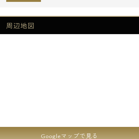
て外装一部コンクリート打ちっ放しのデザイ
ナーズマンション「ACP Residence新江古
田」のご紹介です！
周辺地図
デザイン性は勿論のこと機能性も充実してお
り有って嬉しい設備としてインターネット無
料回線や宅配BOX、浴室換気乾燥機など数え
きれないくらいの設備です。
詳しくは下記詳細をご確認下さい！
↓ ↓ ↓
是非、この機会にお問い合わせご内覧をお薦
め致します♪
【設備詳細】
■外観一部コンクリート打ちっ放し
Googleマップで見る