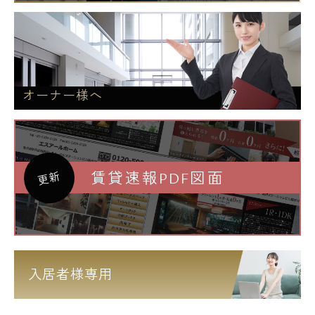
◆西京信用金庫江古田支店・・713m
◆三菱UFJ銀行練馬駅前支店・・782m
公園
◆江古田の森公園・・489m
オーナー様へ
役所
◆練馬区役所・・1,180m
賃貸速報PDF図面
更新
図書館
◆武蔵大学図書館・・400m
◆中野区立江古田図書館・・1,076m
練馬区の新築・高級賃貸・デザイナーズマン
入居者様専用
ションは当社エスアールホームにお任せ下さ
い。