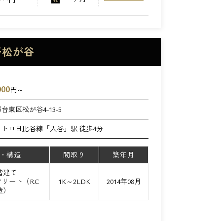
上野松が谷
000
円～
台東区松が谷4-13-5
メトロ日比谷線「入谷」駅 徒歩4分
・構造
間取り
築年月
3階建て
リート（RC
1K～2LDK
2014年08月
造）