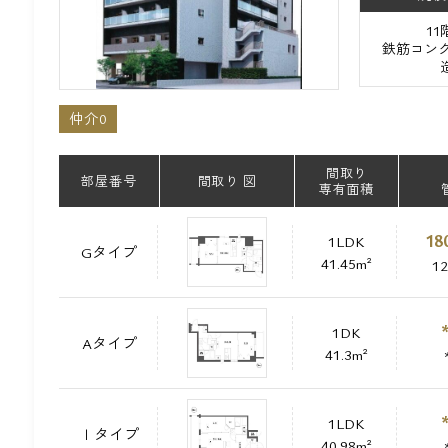
1
鉄筋コンク
仲介0
間取り
部屋番号
間取り 図
専有面積
18
1LDK
Gタイプ
41.45m²
1
1DK
Aタイプ
41.3m²
1LDK
Ｉタイプ
40.98m²