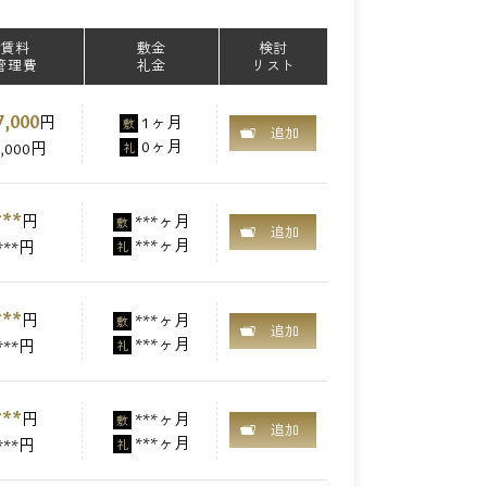
賃料
敷金
検討
管理費
礼金
リスト
7,000
円
1ヶ月
敷
追加
0ヶ月
2,000円
礼
***
円
***ヶ月
敷
追加
***ヶ月
***円
礼
***
円
***ヶ月
敷
追加
***ヶ月
***円
礼
***
円
***ヶ月
敷
追加
***ヶ月
***円
礼