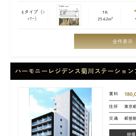
Eタイプ（ｼ
1R
ｬﾜｰ）
25.62m²
全件表示
ハーモニーレジデンス菊川ステーション
180,
賃料
住所
東京都
交通
都営新
規模