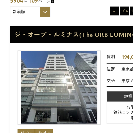
5904
109
件
ページ目
«
104
ジ・オーブ・ルミナス(The ORB LUMIN
194,
賃料
住所
東京都
交通
東京
規模
1
鉄筋コンク