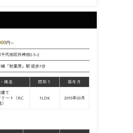
000
円～
千代田区外神田2-5-2
手線「秋葉原」駅 徒歩7分
・構造
間取り
築年月
階建て
リート（RC
1LDK
2015年03月
造）