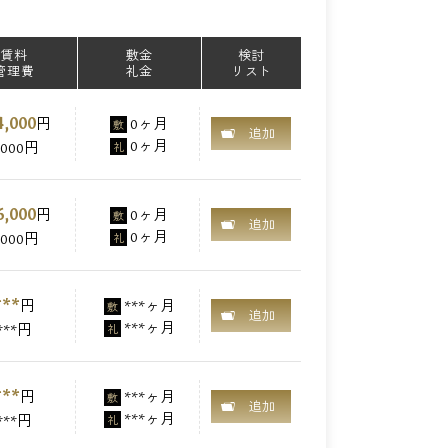
賃料
敷金
検討
管理費
礼金
リスト
4,000
円
0ヶ月
敷
追加
0ヶ月
,000円
礼
6,000
円
0ヶ月
敷
追加
0ヶ月
,000円
礼
***
円
***ヶ月
敷
追加
***ヶ月
***円
礼
***
円
***ヶ月
敷
追加
***ヶ月
***円
礼