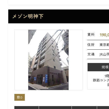
メゾン明神下
190,
賃料
住所
東京都
交通
JR山
規模
9
鉄筋コンク
敷0