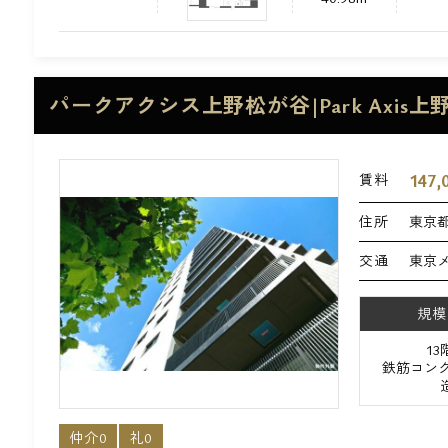
パークアクシス上野松が谷|Park Axis
147,
賃料
住所
東京都
交通
東京
規模
1
鉄筋コンク
仲介0
礼0