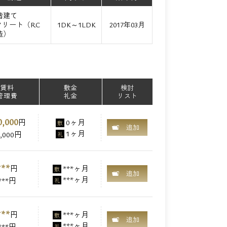
1階建て
リート（RC
1DK～1LDK
2017年03月
造）
賃料
敷金
検討
管理費
礼金
リスト
0,000
円
0ヶ月
敷
追加
1ヶ月
2,000円
礼
***
円
***ヶ月
敷
追加
***ヶ月
***円
礼
***
円
***ヶ月
敷
追加
***ヶ月
***円
礼