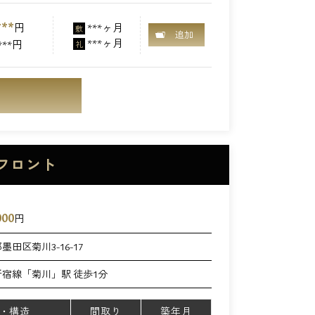
***
円
***ヶ月
敷
追加
***ヶ月
***円
礼
フロント
000
円
墨田区菊川3-16-17
宿線「菊川」駅 徒歩1分
・構造
間取り
築年月