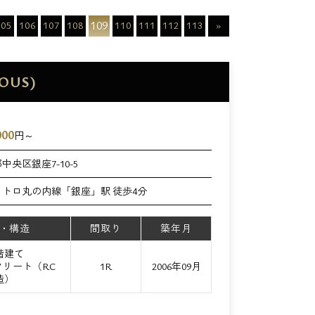
109
105
106
107
108
110
111
112
113
»
OUS)
000
円～
中央区銀座7-10-5
メトロ丸の内線「銀座」駅 徒歩4分
・構造
間取り
築年月
3階建て
リート（RC
1R
2006年09月
造）