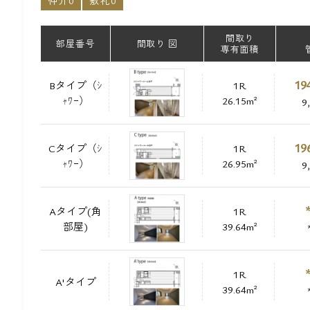
仲介0
敷礼0
間取り
部屋番号
間取り 図
専有面積
19
Bタイプ（ｼ
1R
ｬﾜｰ）
26.15m²
9
19
Cタイプ（ｼ
1R
ｬﾜｰ）
26.95m²
9
Aタイプ(角
1R
部屋)
39.64m²
1R
A'タイプ
39.64m²