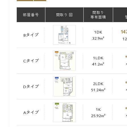
間取り
部屋番号
間取り 図
専有面積
14
1DK
Bタイプ
32.9m²
1
1LDK
Cタイプ
41.2m²
2LDK
Dタイプ
51.24m²
1K
Aタイプ
25.92m²