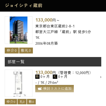
ジョイシティ蔵前
133,000
円～
東京都台東区蔵前2-8-1
都営大江戸線「蔵前」駅 徒歩5分
1K
2006年08月築
仲介0
敷礼0
部屋一覧
133,000
円（管理費：12,000円）
0ヶ月
0ヶ月
敷
礼
- / 1K / 29.6m²
検討リストに追加
仲介0
礼0
敷0