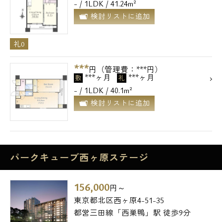
- / 1LDK / 41.24m²
検討リストに追加
礼0
***
円（管理費：***円）
***ヶ月
***ヶ月
敷
礼
- / 1LDK / 40.1m²
検討リストに追加
パークキューブ西ヶ原ステージ
156,000
円～
東京都北区西ヶ原4-51-35
都営三田線「西巣鴨」駅 徒歩9分