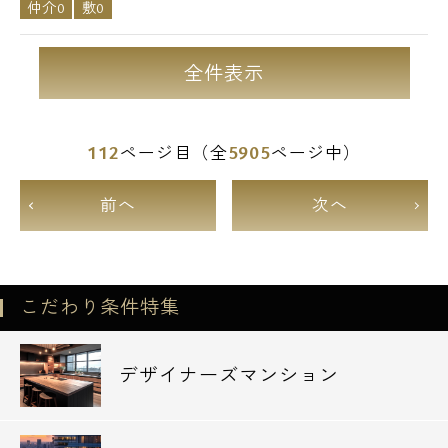
仲介0
敷0
全件表示
112
5905
ページ目（全
ページ中）
前へ
次へ
こだわり条件特集
デザイナーズマンション