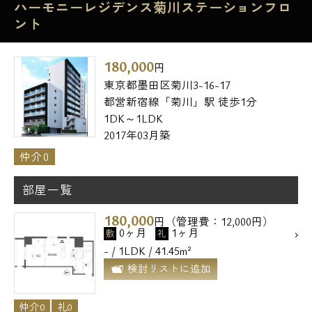
ハーモニーレジデンス菊川ステーションフロ
ント
180,000
円
東京都墨田区菊川3-16-17
都営新宿線「菊川」駅 徒歩1分
1DK～1LDK
2017年03月築
仲介0
部屋一覧
180,000
円（管理費：12,000円）
0ヶ月
1ヶ月
敷
礼
- / 1LDK / 41.45m²
検討リストに追加
仲介0
礼0