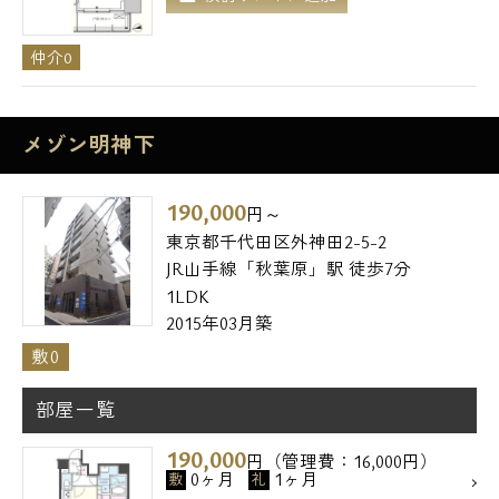
仲介0
メゾン明神下
190,000
円～
東京都千代田区外神田2-5-2
JR山手線「秋葉原」駅 徒歩7分
1LDK
2015年03月築
敷0
部屋一覧
190,000
円（管理費：16,000円）
0ヶ月
1ヶ月
敷
礼