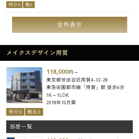
仲介0
敷0
全件表示
メイクスデザイン用賀
118,000
円～
東京都世田谷区用賀4-32-28
東急田園都市線「用賀」駅 徒歩6分
1K～1LDK
2018年10月築
仲介0
敷礼0
部屋一覧