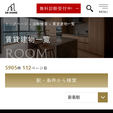
無料診断受付中!
MENU
トップページ
沿線検索
賃貸建物一覧
賃貸建物一覧
ROOM
5905
112
件
ページ目
駅・条件から検索