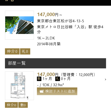
147,000
円～
東京都台東区松が谷4-13-5
東京メトロ日比谷線「入谷」駅 徒歩4
分
1K～2LDK
2014年08月築
仲介0
礼0
部屋一覧
147,000
円（管理費：12,000円）
1ヶ月
0ヶ月
敷
礼
- / 1DK / 32.9m²
検討リストに追加
仲介0
敷0