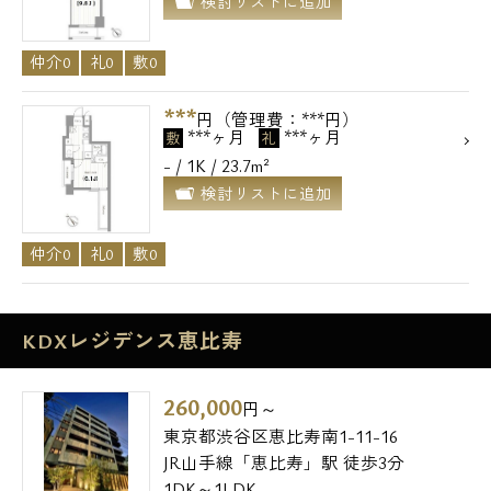
検討リストに追加
仲介0
礼0
敷0
***
円（管理費：***円）
***ヶ月
***ヶ月
敷
礼
- / 1K / 23.7m²
検討リストに追加
仲介0
礼0
敷0
KDXレジデンス恵比寿
260,000
円～
東京都渋谷区恵比寿南1-11-16
JR山手線「恵比寿」駅 徒歩3分
1DK～1LDK