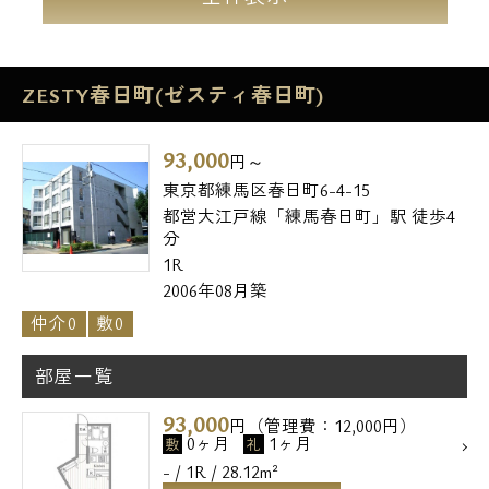
ZESTY春日町(ゼスティ春日町)
93,000
円～
東京都練馬区春日町6-4-15
都営大江戸線「練馬春日町」駅 徒歩4
分
1R
2006年08月築
仲介0
敷0
電話でお問い合わせ
部屋一覧
0120-500-529
93,000
円（管理費：12,000円）
0ヶ月
1ヶ月
敷
礼
営業時間 10：00～18：00
- / 1R / 28.12m²