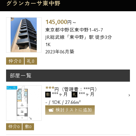
グランカーサ東中野
145,000
円～
東京都中野区東中野1-45-7
JR総武線「東中野」駅 徒歩3分
1K
2023年06月築
仲介0
礼0
部屋一覧
***
円（管理費：***円）
***ヶ月
***ヶ月
敷
礼
- / 1DK / 27.66m²
検討リストに追加
仲介0
敷0