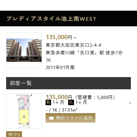
プレディアスタイル池上南WEST
135,000
円～
東京都大田区東矢口2-4-4
東急多摩川線「矢口渡」駅 徒歩7分
1K
2011年01月築
部屋一覧
135,000
円（管理費：5,000円）
1ヶ月
1ヶ月
敷
礼
- / 1K / 37.01m²
検討リストに追加
仲介0