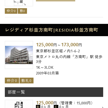
仲介0
敷0
レジディア杉並方南町|RESIDIA杉並方南町
125,000
173,000
円～
円
東京都杉並区堀ノ内1-6-2
東京メトロ丸の内線「方南町」駅 徒歩
3分
1K～3LDK
2009年03月築
仲介0
敷礼0
部屋一覧
125,000
円（管理費：15,000円）
0ヶ月
0ヶ月
敷
礼