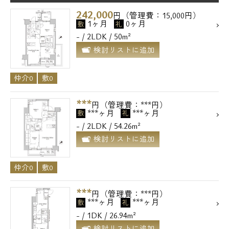
242,000
円（管理費：15,000円）
1ヶ月
0ヶ月
敷
礼
- / 2LDK / 50m²
検討リストに追加
仲介0
敷0
***
円（管理費：***円）
***ヶ月
***ヶ月
敷
礼
- / 2LDK / 54.26m²
検討リストに追加
電話でお問い合わせ
仲介0
敷0
0120-500-529
***
円（管理費：***円）
***ヶ月
***ヶ月
敷
礼
- / 1DK / 26.94m²
営業時間 10：00～18：00
検討リストに追加