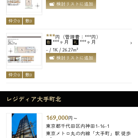
検討リストに追加
仲介0
敷0
***
円（管理費：***円）
***ヶ月
***ヶ月
敷
礼
- / 1K / 26.27m²
検討リストに追加
仲介0
敷0
レジディア大手町北
169,000
円～
東京都千代田区内神田1-16-1
東京メトロ丸の内線「大手町」駅 徒歩