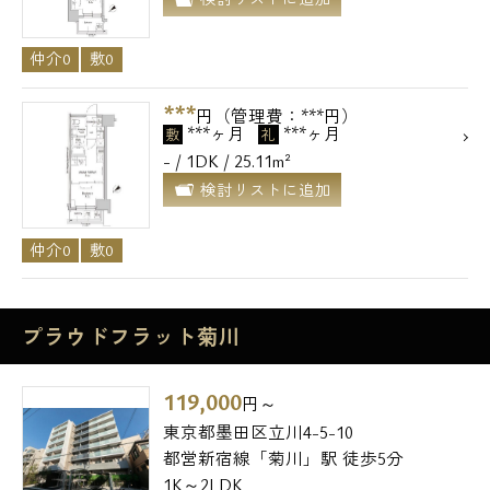
メールでお問い合わせ
仲介0
敷0
お問い合わせ
***
円（管理費：***円）
***ヶ月
***ヶ月
敷
礼
- / 1DK / 25.11m²
検討リストに追加
仲介0
敷0
プラウドフラット菊川
119,000
円～
東京都墨田区立川4-5-10
都営新宿線「菊川」駅 徒歩5分
1K～2LDK