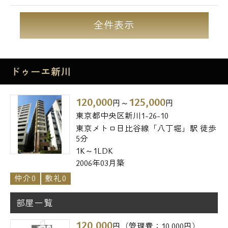
全件表示
ドゥーエ新川
120,000
125,000
円～
円
東京都中央区新川1-26-10
東京メトロ日比谷線「八丁堀」駅 徒歩
5分
1K～1LDK
2006年03月築
仲介0
敷礼0
部屋一覧
120,000
円（管理費：10,000円）