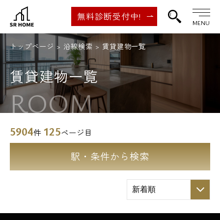
無料診断受付中!
MENU
トップページ
沿線検索
賃貸建物一覧
賃貸建物一覧
ROOM
5904
125
件
ページ目
駅・条件から検索