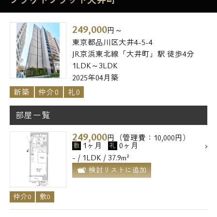
プラウドフラット大井町
249,000
円～
東京都品川区大井4-5-4
JR京浜東北線「大井町」駅 徒歩4分
1LDK～3LDK
2025年04月築
新築
仲介0
礼0
部屋一覧
249,000
円（管理費：10,000円）
1ヶ月
0ヶ月
敷
礼
- / 1LDK / 37.9m²
検討リストに追加
仲介0
敷0