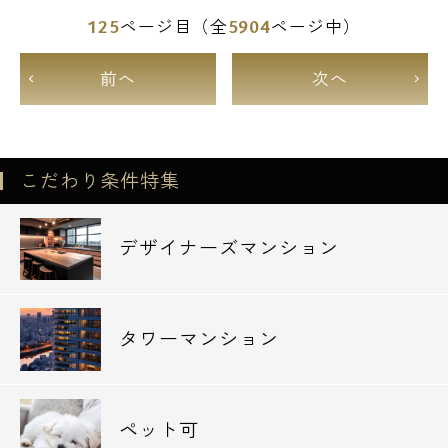
125
5904
ページ目（全
ページ中）
前へ
次へ
こだわり条件特集
デザイナーズマンション
タワーマンション
ペット可