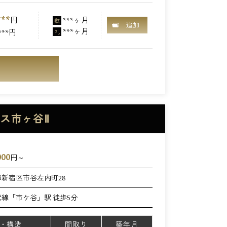
***
円
***ヶ月
敷
追加
***ヶ月
***円
礼
デンス市ヶ谷Ⅱ
000
円～
新宿区市谷左内町28
武線「市ケ谷」駅 徒歩5分
・構造
間取り
築年月