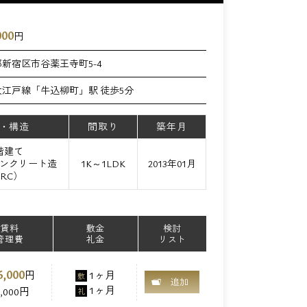
000
円
新宿区市谷薬王寺町5-4
江戸線「牛込柳町」駅 徒歩5分
・構造
間取り
築年月
2階建て
ンクリート造
1K～1LDK
2013年01月
SRC）
賃料
敷金
検討
管理費
礼金
リスト
6,000
円
1ヶ月
敷
追加
1ヶ月
0,000円
礼