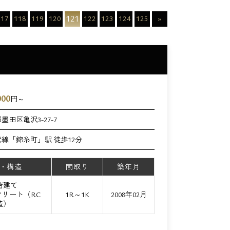
121
117
118
119
120
122
123
124
125
»
000
円～
墨田区亀沢3-27-7
武線「錦糸町」駅 徒歩12分
・構造
間取り
築年月
1階建て
リート（RC
1R～1K
2008年02月
造）