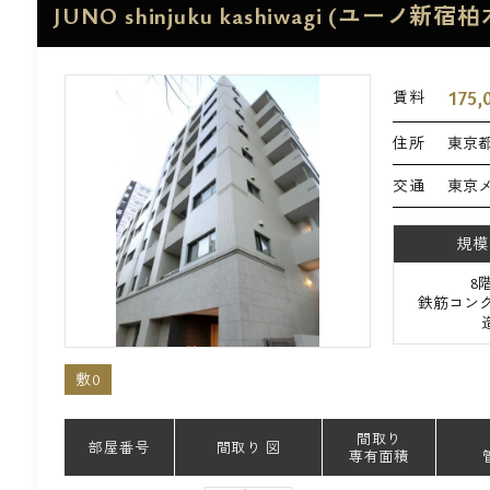
JUNO shinjuku kashiwagi (ユーノ新宿柏
175,
賃料
住所
東京都
交通
東京
規模
8
鉄筋コンク
敷0
間取り
部屋番号
間取り 図
専有面積