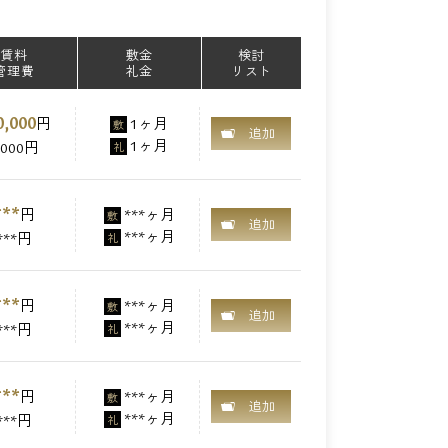
賃料
敷金
検討
管理費
礼金
リスト
0,000
円
1ヶ月
敷
追加
1ヶ月
,000円
礼
***
円
***ヶ月
敷
追加
***ヶ月
***円
礼
***
円
***ヶ月
敷
追加
***ヶ月
***円
礼
***
円
***ヶ月
敷
追加
***ヶ月
***円
礼