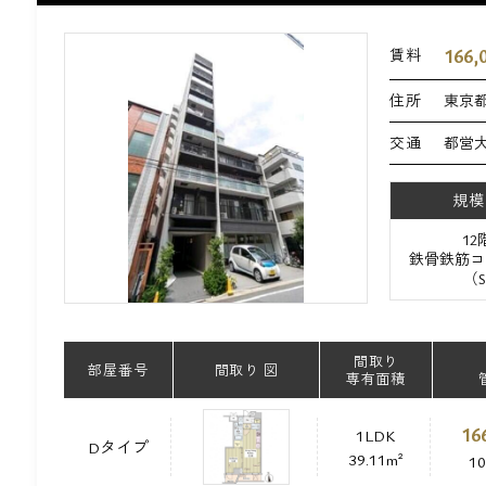
166,
賃料
住所
東京都
交通
都営大
規模
1
鉄骨鉄筋コ
（
間取り
部屋番号
間取り 図
専有面積
16
1LDK
Dタイプ
39.11m²
1