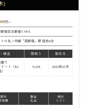
木)
000
円～
新宿区北新宿1-19-5
メトロ丸ノ内線「西新宿」駅 徒歩6分
・構造
間取り
築年月
階建て
リート（RC
1LDK
2012年01月
造）
賃料
敷金
検討
管理費
礼金
リスト