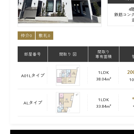
4
鉄筋コンク
仲介0
敷礼0
間取り
部屋番号
間取り 図
専有面積
20
1LDK
A01Lタイプ
38.04m²
1
1LDK
ALタイプ
33.84m²