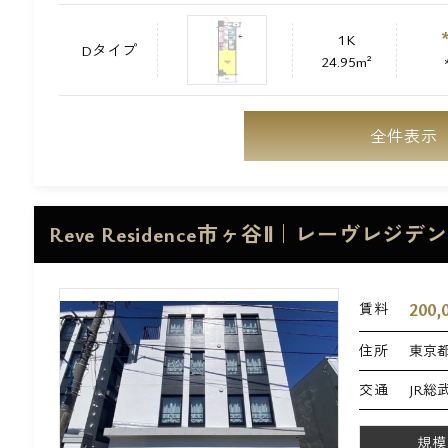
1K
Dタイプ
24.95m²
全件表示
Reve Residence市ヶ谷Ⅱ｜レーヴレジ
200,
賃料
住所
東京都
交通
JR総
規模