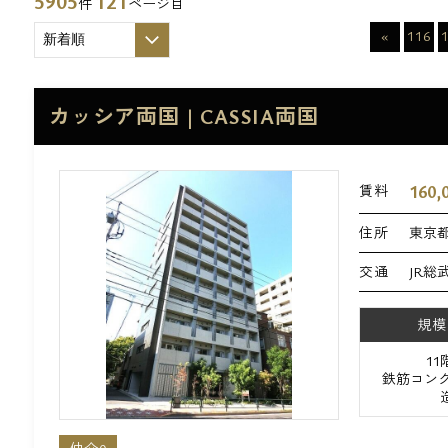
5905
121
件
ページ目
«
116
カッシア両国 | CASSIA両国
160,
賃料
住所
東京都
交通
JR総
規模
1
鉄筋コンク