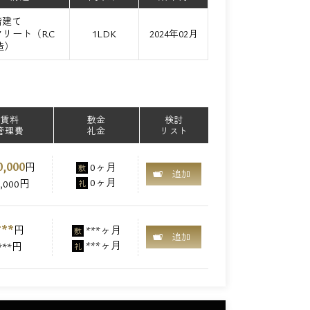
階建て
リート（RC
1LDK
2024年02月
造）
賃料
敷金
検討
管理費
礼金
リスト
0,000
円
0ヶ月
敷
追加
0ヶ月
0,000円
礼
***
円
***ヶ月
敷
追加
***ヶ月
***円
礼