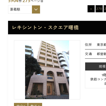
5904
275
件
ページ目
«
270
レキシントン・スクエア曙橋
住所
東京都
交通
都営新
規模
9
鉄筋コンク