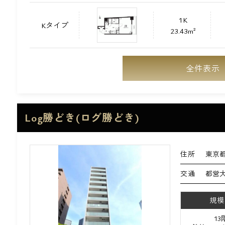
1K
Kタイプ
23.43m²
全件表示
Log勝どき(ログ勝どき)
住所
東京都
交通
都営大
規模
1