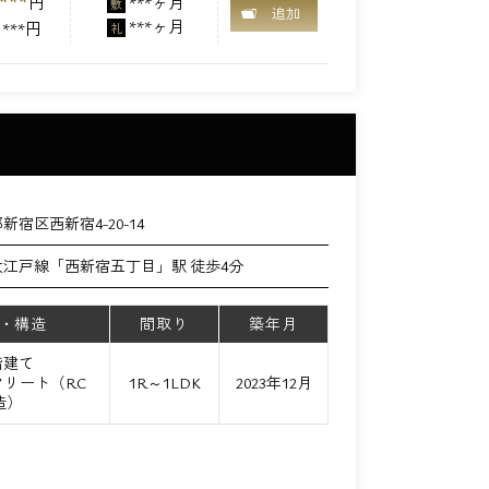
***
円
***ヶ月
敷
追加
***ヶ月
***円
礼
新宿区西新宿4-20-14
大江戸線「西新宿五丁目」駅 徒歩4分
・構造
間取り
築年月
階建て
リート（RC
1R～1LDK
2023年12月
造）