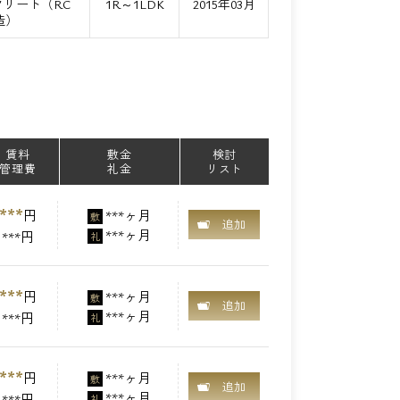
リート（RC
1R～1LDK
2015年03月
造）
賃料
敷金
検討
管理費
礼金
リスト
***
円
***ヶ月
敷
追加
***ヶ月
***円
礼
***
円
***ヶ月
敷
追加
***ヶ月
***円
礼
***
円
***ヶ月
敷
追加
***ヶ月
***円
礼