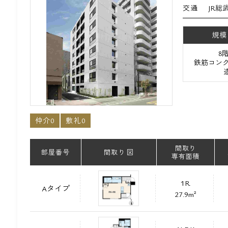
交通
JR総
規模
8
鉄筋コンク
仲介0
敷礼0
間取り
部屋番号
間取り 図
専有面積
1R
Aタイプ
27.9m²