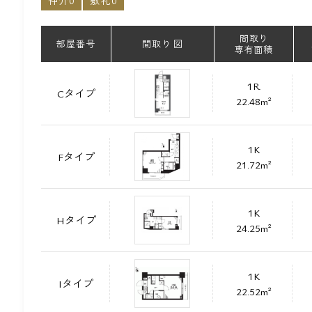
仲介0
敷礼0
間取り
部屋番号
間取り 図
専有面積
1R
Cタイプ
22.48m²
1K
Fタイプ
21.72m²
1K
Hタイプ
24.25m²
1K
Iタイプ
22.52m²