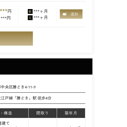
***
円
***ヶ月
敷
追加
***ヶ月
***円
礼
中央区勝どき4-11-9
江戸線「勝どき」駅 徒歩4分
・構造
間取り
築年月
3階建て