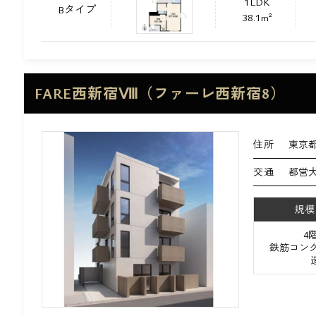
1LDK
Bタイプ
38.1m²
FARE西新宿Ⅷ（ファーレ西新宿8）
住所
東京都
交通
都営
規模
4
鉄筋コンク