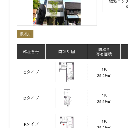
鉄筋コンク
敷礼0
間取り
部屋番号
間取り 図
専有面積
1R
Cタイプ
25.29m²
1K
Dタイプ
25.59m²
1R
Fタイプ
25.29m²