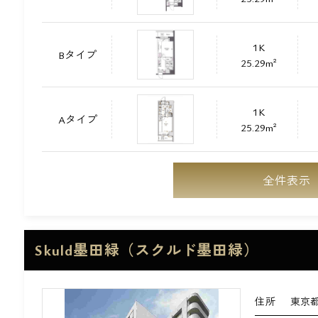
1K
Bタイプ
25.29m²
1K
Aタイプ
25.29m²
全件表示
Skuld墨田緑（スクルド墨田緑）
住所
東京都