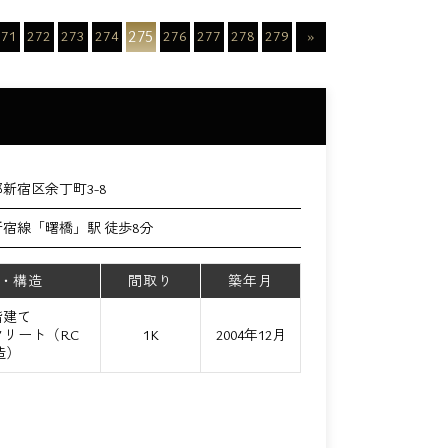
275
271
272
273
274
276
277
278
279
»
新宿区余丁町3-8
宿線「曙橋」駅 徒歩8分
・構造
間取り
築年月
階建て
リート（RC
1K
2004年12月
造）