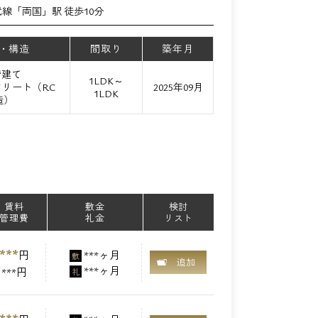
武線「両国」駅 徒歩10分
・構造
間取り
築年月
階建て
1LDK～
リート（RC
2025年09月
1LDK
造）
賃料
敷金
検討
管理費
礼金
リスト
***
円
***ヶ月
敷
追加
***ヶ月
***円
礼