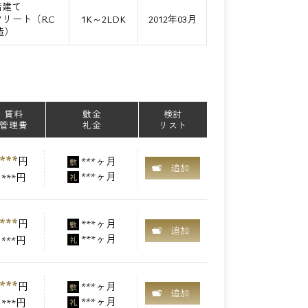
階建て
リート（RC
1K～2LDK
2012年03月
造）
賃料
敷金
検討
管理費
礼金
リスト
***
円
***ヶ月
敷
追加
***ヶ月
***円
礼
***
円
***ヶ月
敷
追加
***ヶ月
***円
礼
***
円
***ヶ月
敷
追加
***ヶ月
***円
礼