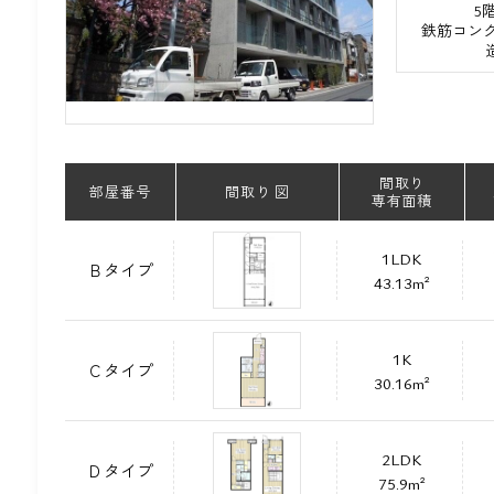
5
鉄筋コンク
間取り
部屋番号
間取り 図
専有面積
1LDK
Ｂタイプ
43.13m²
1K
Ｃタイプ
30.16m²
2LDK
Ｄタイプ
75.9m²