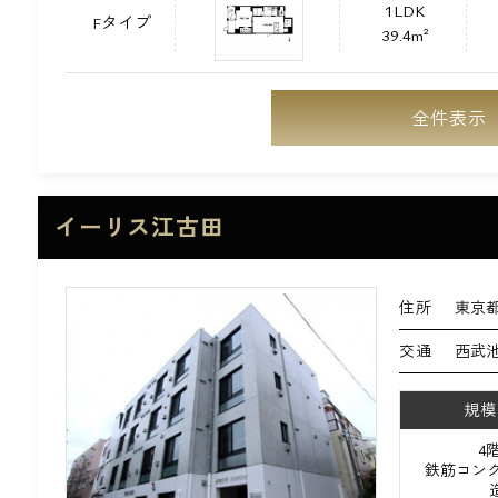
1LDK
Fタイプ
39.4m²
全件表示
イーリス江古田
住所
東京都
交通
西武池
規模
4
鉄筋コンク