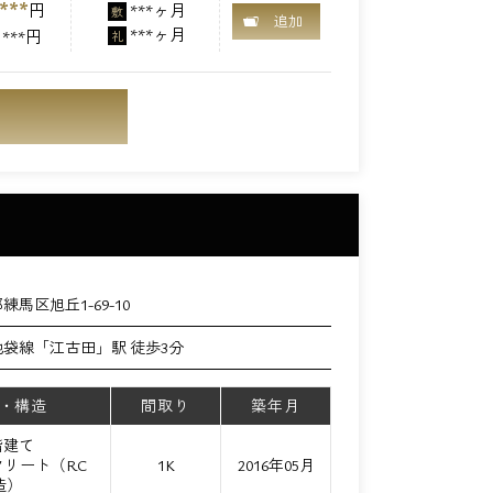
***
円
***ヶ月
敷
追加
***ヶ月
***円
礼
練馬区旭丘1-69-10
袋線「江古田」駅 徒歩3分
・構造
間取り
築年月
階建て
リート（RC
1K
2016年05月
造）