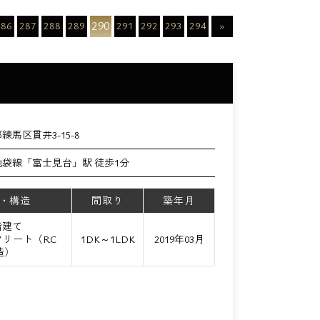
290
286
287
288
289
291
292
293
294
»
練馬区貫井3-15-8
袋線「富士見台」駅 徒歩1分
・構造
間取り
築年月
階建て
リート（RC
1DK～1LDK
2019年03月
造）