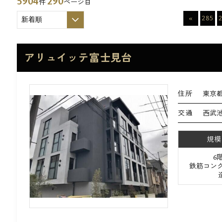
5904
290
件
ページ目
«
285
アリュイッテ富士見台
住所
東京都
交通
西武池
規模
6
鉄筋コンク