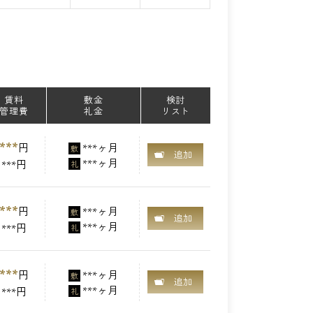
賃料
敷金
検討
管理費
礼金
リスト
***
円
***ヶ月
敷
追加
***ヶ月
***円
礼
***
円
***ヶ月
敷
追加
***ヶ月
***円
礼
***
円
***ヶ月
敷
追加
***ヶ月
***円
礼