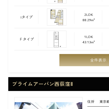
2LDK
Iタイプ
88.29m²
1LDK
Ｆタイプ
43.13m²
全件表示
プライムアーバン西荻窪Ⅱ
住所
東京都