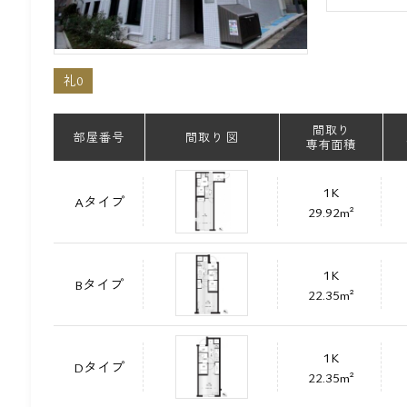
礼0
間取り
部屋番号
間取り 図
専有面積
1K
Aタイプ
29.92m²
1K
Bタイプ
22.35m²
1K
Dタイプ
22.35m²