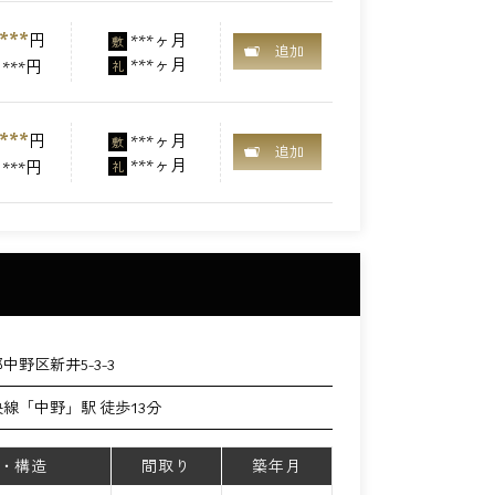
***
円
***ヶ月
敷
追加
***ヶ月
***円
礼
***
円
***ヶ月
敷
追加
***ヶ月
***円
礼
中野区新井5-3-3
央線「中野」駅 徒歩13分
・構造
間取り
築年月