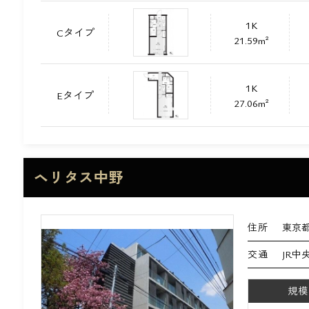
1K
Cタイプ
21.59m²
1K
Eタイプ
27.06m²
ヘリタス中野
住所
東京都
交通
JR中
規模