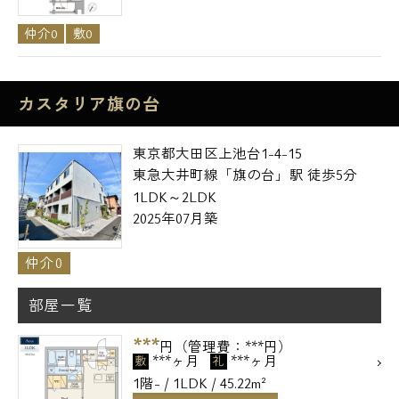
仲介0
敷0
カスタリア旗の台
東京都大田区上池台1-4-15
東急大井町線「旗の台」駅 徒歩5分
1LDK～2LDK
2025年07月築
仲介0
部屋一覧
***
円（管理費：***円）
***ヶ月
***ヶ月
敷
礼
1階- / 1LDK / 45.22m²