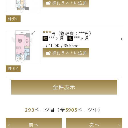
検討リストに追加
仲介0
***
円（管理費：***円）
***ヶ月
***ヶ月
敷
礼
- / 1LDK / 35.55m²
検討リストに追加
仲介0
全件表示
293
5905
ページ目（全
ページ中）
前へ
次へ