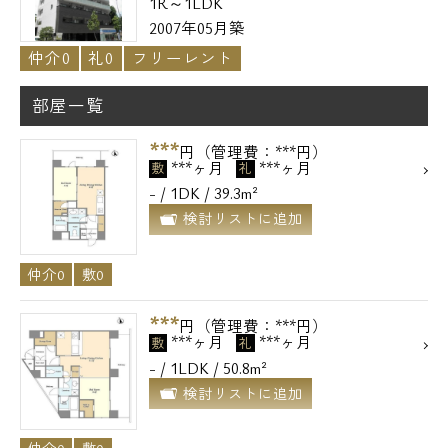
1R～1LDK
2007年05月築
仲介0
礼0
フリーレント
部屋一覧
***
円（管理費：***円）
***ヶ月
***ヶ月
敷
礼
- / 1DK / 39.3m²
検討リストに追加
仲介0
敷0
***
円（管理費：***円）
***ヶ月
***ヶ月
敷
礼
- / 1LDK / 50.8m²
検討リストに追加