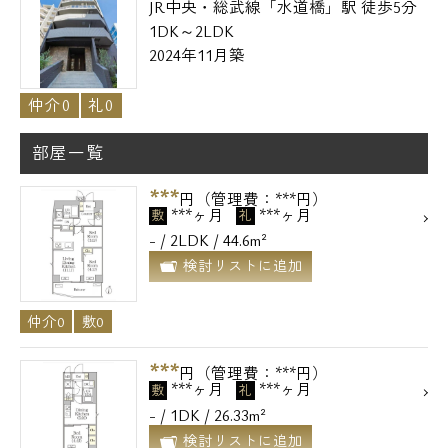
JR中央・総武線「水道橋」駅 徒歩5分
1DK～2LDK
2024年11月築
仲介0
礼0
部屋一覧
***
円（管理費：***円）
***ヶ月
***ヶ月
敷
礼
- / 2LDK / 44.6m²
検討リストに追加
仲介0
敷0
***
円（管理費：***円）
***ヶ月
***ヶ月
敷
礼
- / 1DK / 26.33m²
検討リストに追加