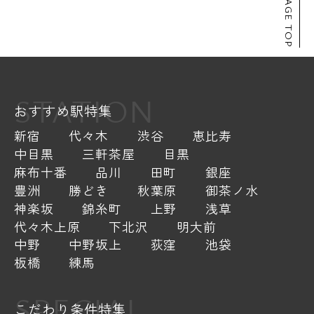
PAGE TOP
STATION
おすすめ駅特集
新宿
代々木
渋谷
恵比寿
中目黒
三軒茶屋
目黒
麻布十番
品川
田町
銀座
豊洲
勝どき
秋葉原
御茶ノ水
神楽坂
錦糸町
上野
浅草
代々木上原
下北沢
明大前
中野
中野坂上
荻窪
池袋
板橋
練馬
SPECIAL
こだわり条件特集