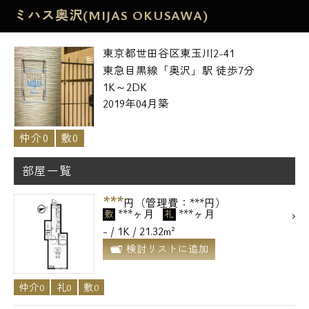
ミハス奥沢(MIJAS OKUSAWA)
東京都世田谷区東玉川2-41
東急目黒線「奥沢」駅 徒歩7分
1K～2DK
2019年04月築
仲介0
敷0
部屋一覧
***
円（管理費：***円）
***ヶ月
***ヶ月
敷
礼
- / 1K / 21.32m²
検討リストに追加
仲介0
礼0
敷0