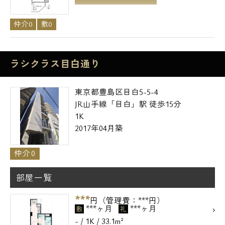
仲介0
敷0
ラシクラス目白通り
東京都豊島区目白5-5-4
JR山手線「目白」駅 徒歩15分
1K
2017年04月築
仲介0
部屋一覧
***
円（管理費：***円）
***ヶ月
***ヶ月
敷
礼
- / 1K / 33.1m²