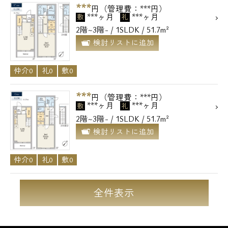
***
円（管理費：***円）
***ヶ月
***ヶ月
敷
礼
2階~3階- / 1SLDK / 51.7m²
検討リストに追加
仲介0
礼0
敷0
***
円（管理費：***円）
***ヶ月
***ヶ月
敷
礼
2階~3階- / 1SLDK / 51.7m²
検討リストに追加
仲介0
礼0
敷0
全件表示