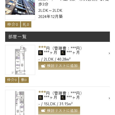
歩3分
2LDK～2LDK
2024年12月築
仲介0
礼0
部屋一覧
***
円（管理費：***円）
***ヶ月
***ヶ月
敷
礼
- / 2LDK / 40.28m²
検討リストに追加
仲介0
敷0
***
円（管理費：***円）
***ヶ月
***ヶ月
敷
礼
- / 1SLDK / 31.15m²
検討リストに追加