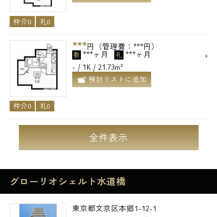
仲介0
礼0
***
円（管理費：***円）
***ヶ月
***ヶ月
敷
礼
- / 1K / 21.73m²
検討リストに追加
仲介0
礼0
全件表示
グローリオシェルト水道橋
東京都文京区本郷1-12-1