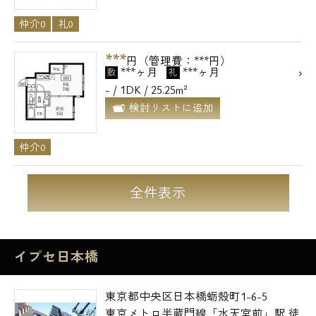
仲介0
礼0
***
円（管理費：***円）
***ヶ月
***ヶ月
敷
礼
- / 1DK / 25.25m²
検討リストに追加
仲介0
全件表示
イプセ日本橋
東京都中央区日本橋蛎殻町1-6-5
東京メトロ半蔵門線「水天宮前」駅 徒