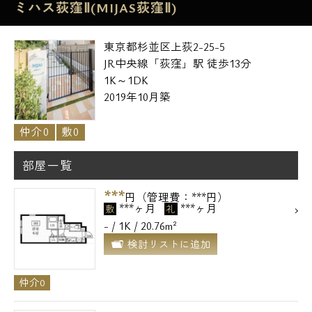
ミハス荻窪Ⅱ(MIJAS荻窪Ⅱ)
東京都杉並区上荻2-25-5
JR中央線「荻窪」駅 徒歩13分
1K～1DK
2019年10月築
仲介0
敷0
部屋一覧
***
円（管理費：***円）
***ヶ月
***ヶ月
敷
礼
- / 1K / 20.76m²
検討リストに追加
仲介0