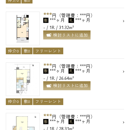
仲介0
敷0
***
円（管理費：***円）
***ヶ月
***ヶ月
敷
礼
- / 1R / 31.32m²
検討リストに追加
仲介0
敷0
フリーレント
***
円（管理費：***円）
***ヶ月
***ヶ月
敷
礼
- / 1R / 26.64m²
検討リストに追加
電話でお問い合わせ
仲介0
敷0
フリーレント
0120-500-529
***
円（管理費：***円）
***ヶ月
***ヶ月
敷
礼
営業時間 10：00～18：00
- / 1R / 28.31m²