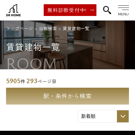
無料診断受付中!
MENU
トップページ
沿線検索
賃貸建物一覧
賃貸建物一覧
ROOM
5905
293
件
ページ目
駅・条件から検索