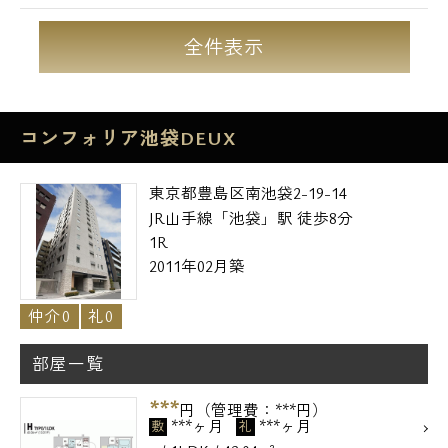
全件表示
コンフォリア池袋DEUX
東京都豊島区南池袋2-19-14
JR山手線「池袋」駅 徒歩8分
1R
2011年02月築
仲介0
礼0
部屋一覧
***
円（管理費：***円）
***ヶ月
***ヶ月
敷
礼