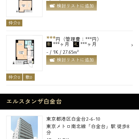
検討リストに追加
仲介0
***
円（管理費：***円）
***ヶ月
***ヶ月
敷
礼
- / 1K / 27.65m²
検討リストに追加
仲介0
敷0
エルスタンザ白金台
東京都港区白金台2-6-10
東京メトロ南北線「白金台」駅 徒歩8
分