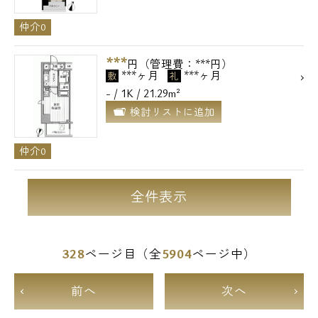
仲介0
***
円（管理費：***円）
***ヶ月
***ヶ月
敷
礼
- / 1K / 21.29m²
検討リストに追加
仲介0
全件表示
328
5904
ページ目（全
ページ中）
前へ
次へ