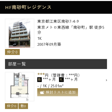
HF南砂町レジデンス
東京都江東区南砂7-4-9
東京メトロ東西線「南砂町」駅 徒歩5
分
1K
2007年09月築
仲介0
部屋一覧
***
円（管理費：***円）
***ヶ月
***ヶ月
敷
礼
電話でお問い合わせ
- / 1K / 25.01m²
検討リストに追加
0120-500-529
営業時間 10：00～18：00
仲介0
敷0