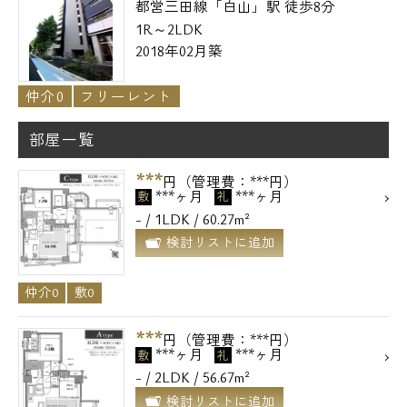
都営三田線「白山」駅 徒歩8分
1R～2LDK
2018年02月築
仲介0
フリーレント
部屋一覧
***
円（管理費：***円）
***ヶ月
***ヶ月
敷
礼
- / 1LDK / 60.27m²
検討リストに追加
仲介0
敷0
***
円（管理費：***円）
***ヶ月
***ヶ月
敷
礼
- / 2LDK / 56.67m²
検討リストに追加