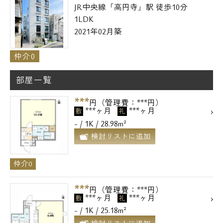
JR中央線「高円寺」駅 徒歩10分
1LDK
2021年02月築
仲介0
部屋一覧
***
円（管理費：***円）
***ヶ月
***ヶ月
敷
礼
- / 1K / 28.98m²
検討リストに追加
仲介0
***
円（管理費：***円）
***ヶ月
***ヶ月
敷
礼
- / 1K / 25.18m²