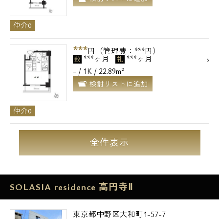
仲介0
***
円（管理費：***円）
***ヶ月
***ヶ月
敷
礼
- / 1K / 22.89m²
検討リストに追加
仲介0
全件表示
SOLASIA residence 高円寺Ⅱ
東京都中野区大和町1-57-7