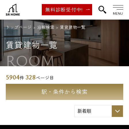
無料診断受付中!
MENU
トップページ
沿線検索
賃貸建物一覧
賃貸建物一覧
ROOM
5904
328
件
ページ目
駅・条件から検索