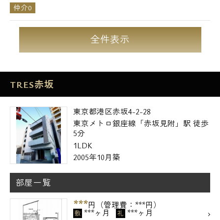
仲介0
全件表示
TRES赤坂
東京都港区赤坂4-2-28
東京メトロ銀座線「赤坂見附」駅 徒歩
5分
1LDK
2005年10月築
部屋一覧
***
円（管理費：***円）
***ヶ月
***ヶ月
敷
礼