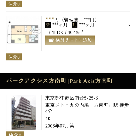
仲介0
***
円（管理費：***円）
***ヶ月
***ヶ月
敷
礼
- / 1LDK / 40.49m²
検討リストに追加
仲介0
パークアクシス方南町|Park Axis方南町
東京都中野区南台5-25-6
東京メトロ丸の内線「方南町」駅 徒歩
4分
1K
2008年07月築
仲介0