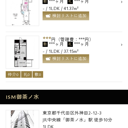
***ヶ月
***ヶ月
敷
礼
- / 1LDK / 41.37m²
検討リストに追加
***
円（管理費：***円）
***ヶ月
***ヶ月
敷
礼
- / 1LDK / 37.15m²
検討リストに追加
仲介0
礼0
敷0
ISM御茶ノ水
東京都千代田区外神田2-12-3
JR中央線「御茶ノ水」駅 徒歩10分
1LDK