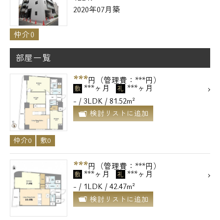
2020年07月築
仲介0
部屋一覧
***
円（管理費：***円）
***ヶ月
***ヶ月
敷
礼
- / 3LDK / 81.52m²
検討リストに追加
仲介0
敷0
***
円（管理費：***円）
***ヶ月
***ヶ月
敷
礼
- / 1LDK / 42.47m²
検討リストに追加