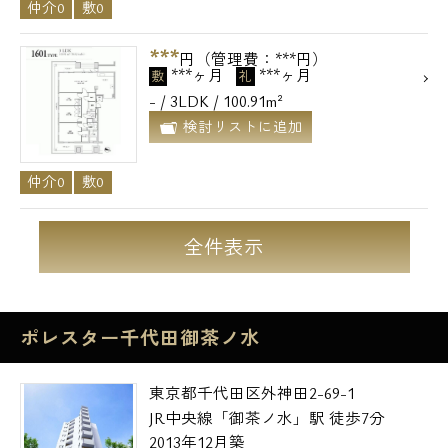
仲介0
敷0
***
円（管理費：***円）
***ヶ月
***ヶ月
敷
礼
- / 3LDK / 100.91m²
検討リストに追加
仲介0
敷0
全件表示
ポレスター千代田御茶ノ水
東京都千代田区外神田2-69-1
JR中央線「御茶ノ水」駅 徒歩7分
2013年12月築