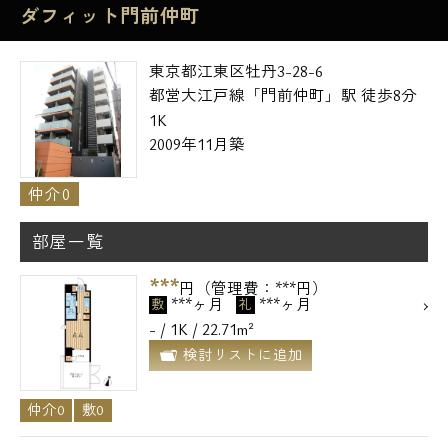
ダフィット門前仲町
東京都江東区牡丹3-28-6
都営大江戸線「門前仲町」駅 徒歩8分
1K
2009年11月築
仲介0
部屋一覧
***
円（管理費：***円）
***ヶ月
***ヶ月
敷
礼
- / 1K / 22.71m²
検討リストに追加
仲介0
敷0