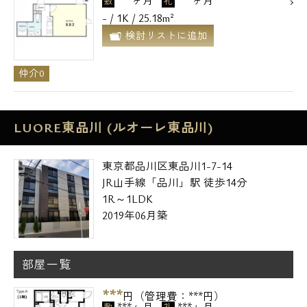
敷
礼
- / 1K / 25.18m²
検討リストに追加
仲介0
LUORE東品川 (ルオーレ東品川)
東京都品川区東品川1-7-14
JR山手線「品川」駅 徒歩14分
1R～1LDK
2019年06月築
部屋一覧
***
円（管理費：***円）
***ヶ月
***ヶ月