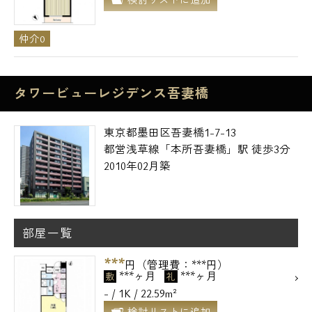
仲介0
タワービューレジデンス吾妻橋
東京都墨田区吾妻橋1-7-13
都営浅草線「本所吾妻橋」駅 徒歩3分
2010年02月築
部屋一覧
***
円（管理費：***円）
***ヶ月
***ヶ月
敷
礼
- / 1K / 22.59m²
検討リストに追加