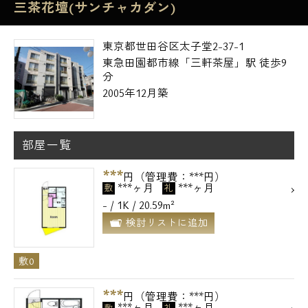
三茶花壇(サンチャカダン)
東京都世田谷区太子堂2-37-1
東急田園都市線「三軒茶屋」駅 徒歩9
分
2005年12月築
部屋一覧
***
円（管理費：***円）
***ヶ月
***ヶ月
敷
礼
- / 1K / 20.59m²
検討リストに追加
敷0
***
円（管理費：***円）
***ヶ月
***ヶ月