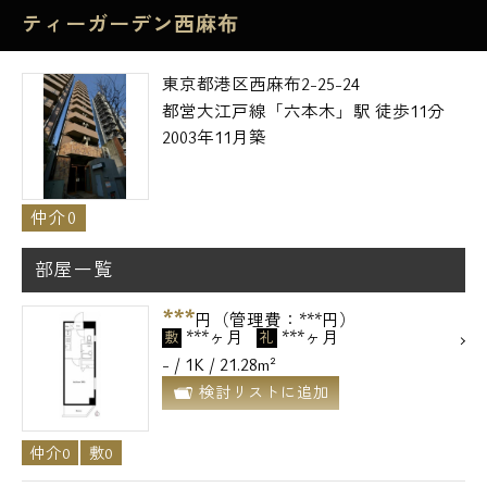
ティーガーデン西麻布
東京都港区西麻布2-25-24
都営大江戸線「六本木」駅 徒歩11分
2003年11月築
仲介0
部屋一覧
***
円（管理費：***円）
***ヶ月
***ヶ月
敷
礼
- / 1K / 21.28m²
検討リストに追加
仲介0
敷0