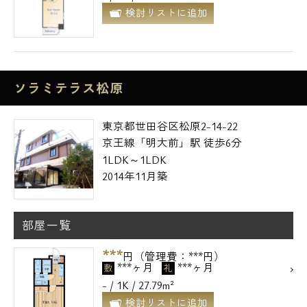
検討リストに追加
ソラミテラス松原
東京都世田谷区松原2-14-22
京王線「明大前」駅 徒歩6分
1LDK～1LDK
2014年11月築
電話でお問い合わせ
部屋一覧
***
0120-500-529
円（管理費：***円）
***ヶ月
***ヶ月
敷
礼
- / 1K / 27.79m²
営業時間 10：00～18：00
検討リストに追加