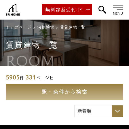
無料診断受付中!
MENU
トップページ
沿線検索
賃貸建物一覧
賃貸建物一覧
ROOM
5905
331
件
ページ目
駅・条件から検索