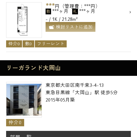
***
円（管理費：***円）
***ヶ月
***ヶ月
敷
礼
- / 1K / 21.28m²
検討リストに追加
仲介0
敷0
フリーレント
リーガランド大岡山
東京都大田区南千束3-4-13
東急目黒線「大岡山」駅 徒歩5分
2015年05月築
仲介0