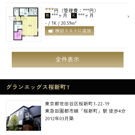
***
円（管理費：***円）
***ヶ月
***ヶ月
敷
礼
- / 1K / 20.59m²
検討リストに追加
全件表示
グランエッグス桜新町T
東京都世田谷区桜新町1-22-19
東急田園都市線「桜新町」駅 徒歩4分
2012年03月築