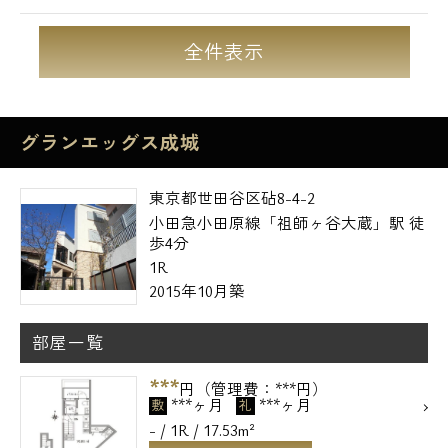
全件表示
グランエッグス成城
東京都世田谷区砧8-4-2
小田急小田原線「祖師ヶ谷大蔵」駅 徒
歩4分
1R
2015年10月築
部屋一覧
***
円（管理費：***円）
***ヶ月
***ヶ月
敷
礼
- / 1R / 17.53m²