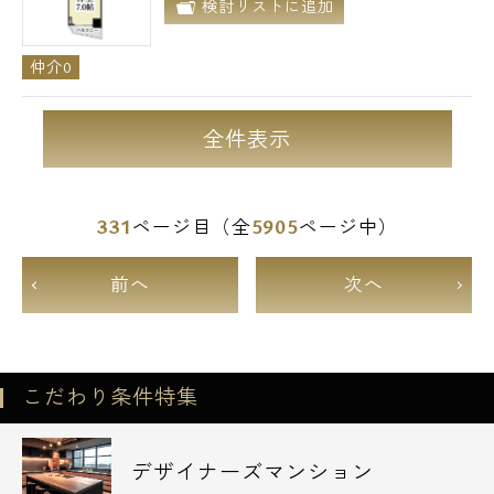
検討リストに追加
仲介0
全件表示
331
5905
ページ目（全
ページ中）
前へ
次へ
こだわり条件特集
デザイナーズマンション