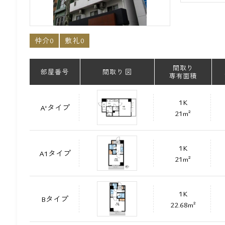
仲介0
敷礼0
間取り
部屋番号
間取り 図
専有面積
1K
A'タイプ
21m²
1K
A1タイプ
21m²
1K
Bタイプ
22.68m²