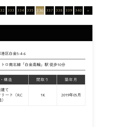
336
332
333
334
335
337
338
339
340
»
港区白金5-4-6
トロ南北線「白金高輪」駅 徒歩10分
・構造
間取り
築年月
階建て
リート（RC
1K
2019年05月
造）