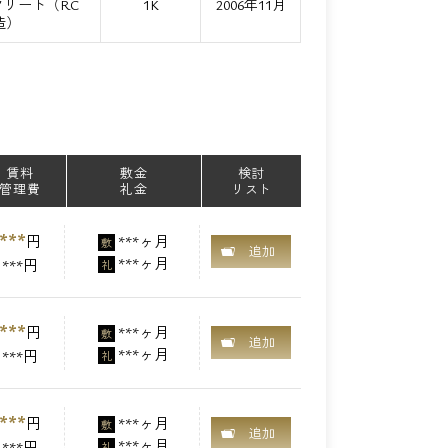
リート（RC
1K
2006年11月
造）
賃料
敷金
検討
管理費
礼金
リスト
***
円
***ヶ月
敷
追加
***ヶ月
***円
礼
***
円
***ヶ月
敷
追加
***ヶ月
***円
礼
***
円
***ヶ月
敷
追加
***ヶ月
***円
礼