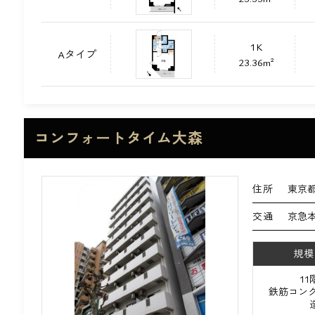
1K
Aタイプ
23.36m²
コンフォートタイム大森
住所
東京都
交通
京急本
規模
1
鉄筋コンク