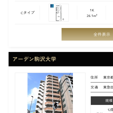
1K
Cタイプ
26.1m²
全件表示
アーデン駒沢大学
住所
東京都
交通
東急
規模
1