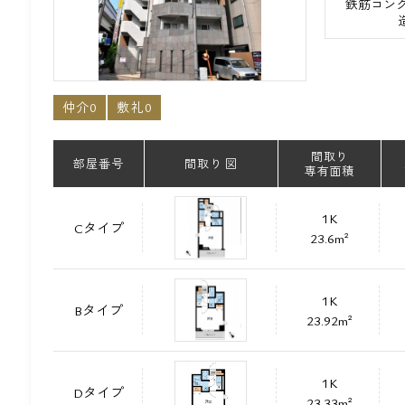
鉄筋コンク
仲介0
敷礼0
間取り
部屋番号
間取り 図
専有面積
1K
Cタイプ
23.6m²
1K
Bタイプ
23.92m²
1K
Dタイプ
23.33m²