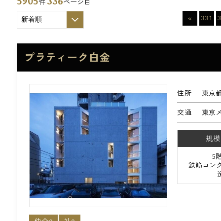
5905
336
件
ページ目
«
331
プラティーク白金
住所
東京都
交通
東京メ
規模
5
鉄筋コンク