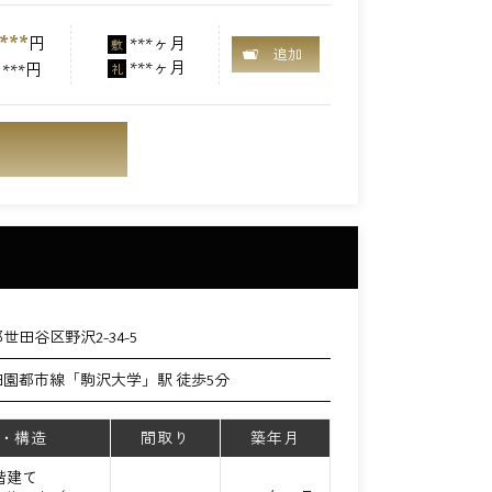
***
円
***ヶ月
敷
追加
***ヶ月
***円
礼
世田谷区野沢2-34-5
田園都市線「駒沢大学」駅 徒歩5分
・構造
間取り
築年月
2階建て