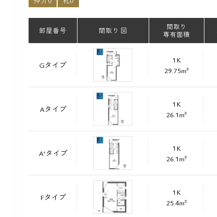
仲介0
礼0
間取り
部屋番号
間取り 図
専有面積
1K
Gタイプ
29.75m²
1K
Aタイプ
26.1m²
1K
A'タイプ
26.1m²
1K
Fタイプ
25.4m²