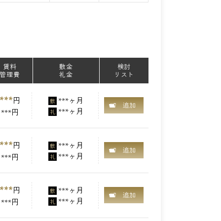
賃料
敷金
検討
管理費
礼金
リスト
***
円
***ヶ月
敷
追加
***ヶ月
***円
礼
***
円
***ヶ月
敷
追加
***ヶ月
***円
礼
***
円
***ヶ月
敷
追加
***ヶ月
***円
礼