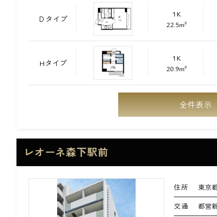
1K
Ｄタイプ
22.5m²
1K
Hタイプ
20.9m²
全件表示
レオーネ森下駅前
住所
東京都
交通
都営新