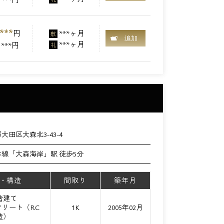
***
円
***ヶ月
敷
追加
***ヶ月
***円
礼
大田区大森北3-43-4
線「大森海岸」駅 徒歩5分
・構造
間取り
築年月
1階建て
リート（RC
1K
2005年02月
造）