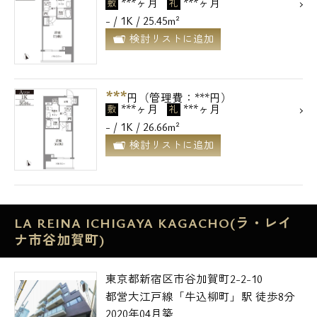
***ヶ月
***ヶ月
敷
礼
- / 1K / 25.45m²
検討リストに追加
***
円（管理費：***円）
***ヶ月
***ヶ月
敷
礼
- / 1K / 26.66m²
検討リストに追加
LA REINA ICHIGAYA KAGACHO(ラ・レイ
ナ市谷加賀町)
東京都新宿区市谷加賀町2-2-10
都営大江戸線「牛込柳町」駅 徒歩8分
2020年04月築