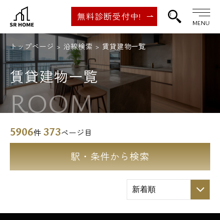
無料診断受付中!
MENU
トップページ
沿線検索
賃貸建物一覧
賃貸建物一覧
ROOM
5906
373
件
ページ目
駅・条件から検索