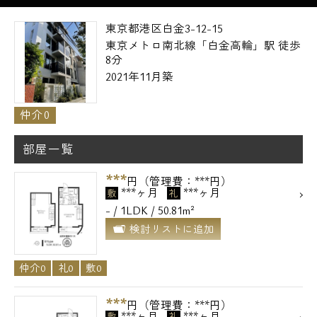
東京都港区白金3-12-15
東京メトロ南北線「白金高輪」駅 徒歩
8分
2021年11月築
仲介0
部屋一覧
***
円（管理費：***円）
***ヶ月
***ヶ月
敷
礼
- / 1LDK / 50.81m²
検討リストに追加
仲介0
礼0
敷0
***
円（管理費：***円）
***ヶ月
***ヶ月
敷
礼