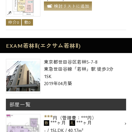
検討リストに追加
仲介0
敷0
EXAM若林Ⅱ(エクサム若林Ⅱ)
東京都世田谷区若林5-7-8
東急世田谷線「若林」駅 徒歩3分
1SK
2019年04月築
部屋一覧
***
円（管理費：***円）
***ヶ月
***ヶ月
敷
礼
- / 1SLDK / 40.17m²