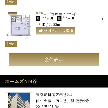
仲介0
***
円（管理費：***円）
***ヶ月
***ヶ月
敷
礼
- / 1K / 25.33m²
検討リストに追加
仲介0
全件表示
ホームズR四谷
東京都新宿区四谷2-4
JR中央線「四ツ谷」駅 徒歩5分
2013年10月築