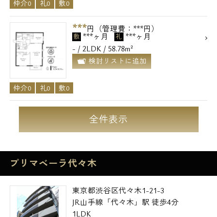
仲介0
礼0
敷0
***
円（管理費：***円）
***ヶ月
***ヶ月
敷
礼
- / 2LDK / 58.78m²
検討リストに追加
仲介0
礼0
敷0
全件表示
プリマベーラ代々木
東京都渋谷区代々木1-21-3
JR山手線「代々木」駅 徒歩4分
1LDK