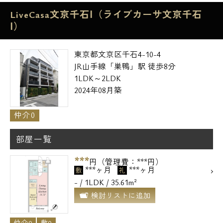
LiveCasa文京千石Ⅰ（ライブカーサ文京千石
メールでお問い合わせ
Ⅰ）
お問い合わせ
東京都文京区千石4-10-4
JR山手線「巣鴨」駅 徒歩8分
1LDK～2LDK
2024年08月築
仲介0
部屋一覧
***
円（管理費：***円）
***ヶ月
***ヶ月
敷
礼
- / 1LDK / 35.61m²
検討リストに追加
仲介0
敷0