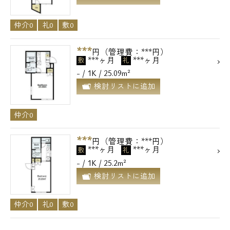
仲介0
礼0
敷0
***
円（管理費：***円）
***ヶ月
***ヶ月
敷
礼
- / 1K / 25.09m²
検討リストに追加
仲介0
***
円（管理費：***円）
***ヶ月
***ヶ月
敷
礼
- / 1K / 25.2m²
電話でお問い合わせ
検討リストに追加
0120-500-529
仲介0
礼0
敷0
営業時間 10：00～18：00