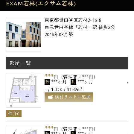
EXAM若林(エクサム若林)
東京都世田谷区若林2-16-8
東急世田谷線「若林」駅 徒歩3分
2016年03月築
部屋一覧
***
円（管理費：***円）
***ヶ月
***ヶ月
敷
礼
- / 1LDK / 41.39m²
検討リストに追加
仲介0
***
円（管理費：***円）
***ヶ月
***ヶ月