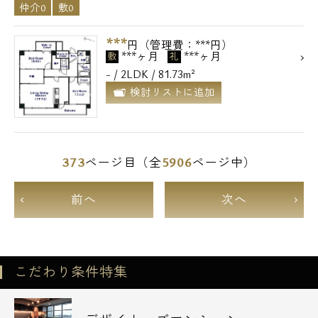
仲介0
敷0
***
円（管理費：***円）
***ヶ月
***ヶ月
敷
礼
- / 2LDK / 81.73m²
検討リストに追加
373
5906
ページ目（全
ページ中）
前へ
次へ
こだわり条件特集