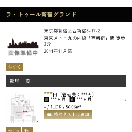
ラ・トゥール新宿グランド
東京都新宿区西新宿8-17-2
東京メトロ丸の内線「西新宿」駅 徒歩
3分
2011年11月築
仲介0
部屋一覧
***
円（管理費：***円）
***ヶ月
***ヶ月
敷
礼
- / 1LDK / 56.06m²
検討リストに追加
仲介0
敷0