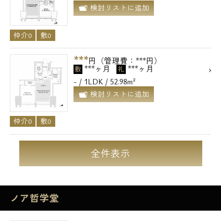
検討リストに追加
仲介0
敷0
***
円（管理費：***円）
***ヶ月
***ヶ月
敷
礼
- / 1LDK / 52.98m²
検討リストに追加
仲介0
敷0
全件表示
ノア哲学堂