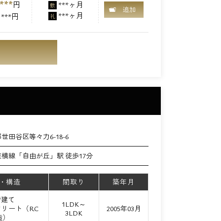
***
円
***ヶ月
敷
追加
***ヶ月
***円
礼
世田谷区等々力6-18-6
横線「自由が丘」駅 徒歩17分
・構造
間取り
築年月
階建て
1LDK～
リート（RC
2005年03月
3LDK
造）