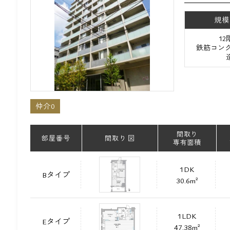
規模
1
鉄筋コンク
仲介0
間取り
部屋番号
間取り 図
専有面積
1DK
Bタイプ
30.6m²
1LDK
Eタイプ
47.38m²