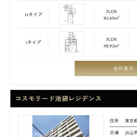
2LDK
Hタイプ
82.65m²
3LDK
Iタイプ
98.92m²
全件表示
コスモリード池袋レジデンス
住所
東京都
交通
JR山