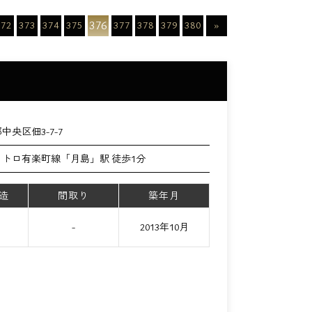
376
372
373
374
375
377
378
379
380
»
中央区佃3-7-7
メトロ有楽町線「月島」駅 徒歩1分
造
間取り
築年月
て
-
2013年10月