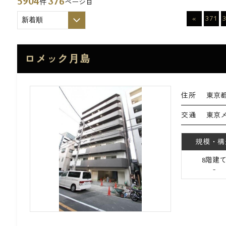
5904
376
件
ページ目
«
371
ロメック月島
住所
東京都
交通
東京
規模・構
8階建
-