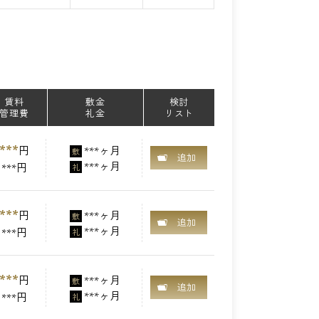
賃料
敷金
検討
管理費
礼金
リスト
***
円
***ヶ月
敷
追加
***ヶ月
***円
礼
***
円
***ヶ月
敷
追加
***ヶ月
***円
礼
***
円
***ヶ月
敷
追加
***ヶ月
***円
礼