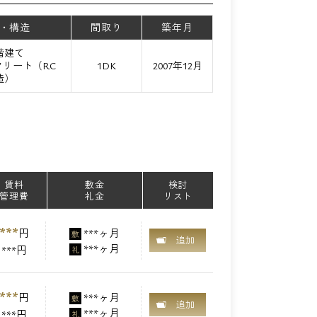
・構造
間取り
築年月
2階建て
リート（RC
1DK
2007年12月
造）
賃料
敷金
検討
管理費
礼金
リスト
***
円
***ヶ月
敷
追加
***ヶ月
***円
礼
***
円
***ヶ月
敷
追加
***ヶ月
***円
礼