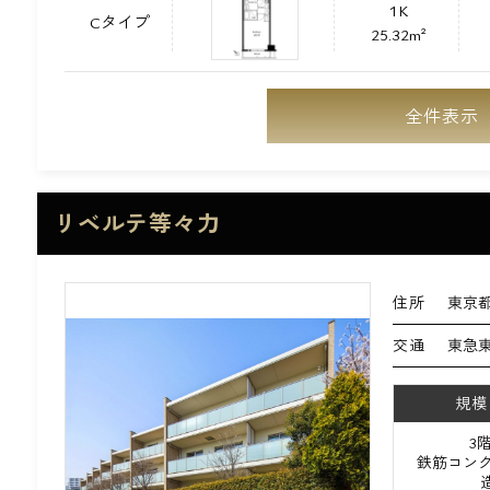
1K
Cタイプ
25.32m²
全件表示
リベルテ等々力
住所
東京都
交通
東急東
規模
3
鉄筋コンク